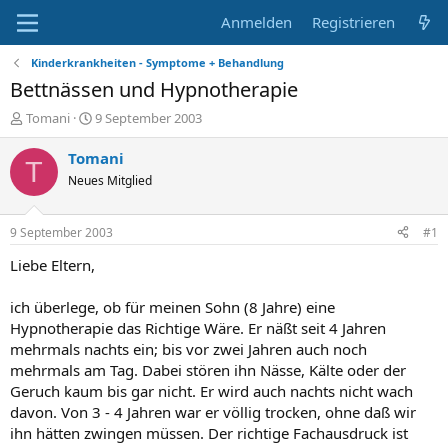
Anmelden
Registrieren
Kinderkrankheiten - Symptome + Behandlung
Bettnässen und Hypnotherapie
E
E
Tomani
9 September 2003
r
r
s
s
Tomani
T
t
t
Neues Mitglied
e
e
l
l
l
l
9 September 2003
#1
e
t
r
a
Liebe Eltern,
m
ich überlege, ob für meinen Sohn (8 Jahre) eine
Hypnotherapie das Richtige Wäre. Er näßt seit 4 Jahren
mehrmals nachts ein; bis vor zwei Jahren auch noch
mehrmals am Tag. Dabei stören ihn Nässe, Kälte oder der
Geruch kaum bis gar nicht. Er wird auch nachts nicht wach
davon. Von 3 - 4 Jahren war er völlig trocken, ohne daß wir
ihn hätten zwingen müssen. Der richtige Fachausdruck ist