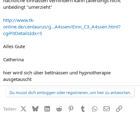
nächtliche Einnässen verhindern kann (allerdings nicht
unbedingt "umerzieht"
http://www.tk-
online.de/centaurus/g...A4ssen/Einn_C3_A4ssen.html?
cgiPitDetailsIdx=5
Alles Gute
Catherina
hier wird sich über bettnässen und hypnotherapie
ausgetauscht
Du musst dich einloggen oder registrieren, um hier zu antworten.
X (Twitter)
Bluesky
LinkedIn
Reddit
Pinterest
Tumblr
WhatsApp
E-Mail
Link
Teilen: