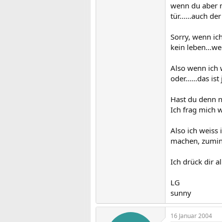
wenn du aber me
tür......auch de
Sorry, wenn ich
kein leben...we
Also wenn ich 
oder......das is
Hast du denn n
Ich frag mich w
Also ich weiss
machen, zuminde
Ich drück dir a
LG
sunny
16 Januar 2004