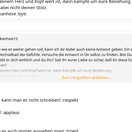
deinem Herz und Kopf wert ist, dann kämpfe um eure Beziehung.
abei nicht deinen Stolz.
lkanhexe :bye:
lkanhexe13
 wie es weiter gehen soll, kann ich dir leider auch keine Antwort geben. Ich s
echselbad der Gefühle. Versuche die Antwort in Dir selbst zu finden. Bist D
ebt er dich wirklich und du ihn? Seit ihr eurer Liebe so sicher, daß ihr die
ten?
deinem Herz und Kopf wert ist, dann kämpfe um eure Beziehung.
abei nicht deinen Stolz.
Zum Vergrößern anklicken....
kanhexe :bye:
r kann man es nicht schreiben! :respekt
! :applaus
ie es auch immer ausgehen mag! :troest