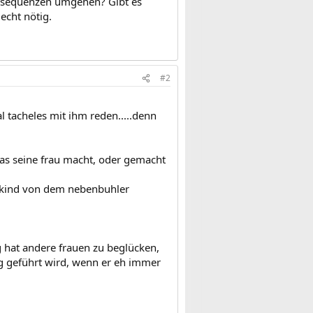
onsequenzen umgehen? Gibt es
echt nötig.
#2
l tacheles mit ihm reden.....denn
was seine frau macht, oder gemacht
n kind von dem nebenbuhler
g hat andere frauen zu beglücken,
g geführt wird, wenn er eh immer
.