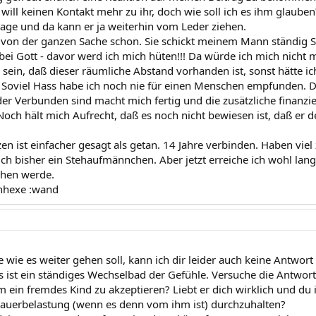
 will keinen Kontakt mehr zu ihr, doch wie soll ich es ihm glauben?
age und da kann er ja weiterhin vom Leder ziehen.
von der ganzen Sache schon. Sie schickt meinem Mann ständig 
bei Gott - davor werd ich mich hüten!!! Da würde ich mich nicht 
 sein, daß dieser räumliche Abstand vorhanden ist, sonst hätte ic
 Soviel Hass habe ich noch nie für einen Menschen empfunden. De
er Verbunden sind macht mich fertig und die zusätzliche finanzie
Noch hält mich Aufrecht, daß es noch nicht bewiesen ist, daß er d
tzen ist einfacher gesagt als getan. 14 Jahre verbinden. Haben v
 ich bisher ein Stehaufmännchen. Aber jetzt erreiche ich wohl la
chen werde.
anhexe :wand
 wie es weiter gehen soll, kann ich dir leider auch keine Antwort 
 ist ein ständiges Wechselbad der Gefühle. Versuche die Antwort i
 ein fremdes Kind zu akzeptieren? Liebt er dich wirklich und du ih
Dauerbelastung (wenn es denn vom ihm ist) durchzuhalten?