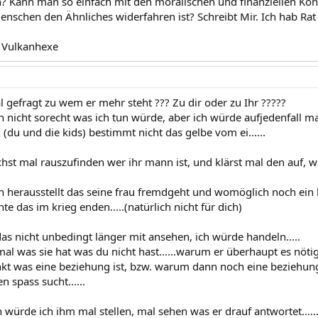
? Kann man so einfach mit den moralischen und finanziellen K
enschen den Ähnliches widerfahren ist? Schreibt Mir. Ich hab Rat 
e Vulkanhexe
l gefragt zu wem er mehr steht ??? Zu dir oder zu Ihr ?????
 nicht sorecht was ich tun würde, aber ich würde aufjedenfall ma
h (du und die kids) bestimmt nicht das gelbe vom ei......
hst mal rauszufinden wer ihr mann ist, und klärst mal den auf, 
 herausstellt das seine frau fremdgeht und womöglich noch ei
 das im krieg enden.....(natürlich nicht für dich)
as nicht unbedingt länger mit ansehen, ich würde handeln.....
mal was sie hat was du nicht hast......warum er überhaupt es nöti
kt was eine beziehung ist, bzw. warum dann noch eine beziehun
 spass sucht......
n würde ich ihm mal stellen, mal sehen was er drauf antwortet.....