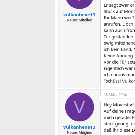
Er sagt zwar er
Stück auf Mont
vulkanhexe13
Ihr Mann weiß 
Neues Mitglied
anrufen. Doch 
kann auch froh
Tür gestanden.
ewig miteinand
ich kein Land. 
Keine Ahnung.
Vor die Tür se
Eigentlich war
ich daraus ma
Tschüssi Vulk
18 März 2004
V
Hey Movestar!
Auf deine Frage
mich gerade. Es
stark genug, um
vulkanhexe13
daß ihr diese 
Neues Mitglied