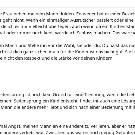
ne Frau neben meinem Mann dulden. Entweder hat er einer Bezie
 geht nicht. Wenn ein einmaliger Ausrutscher passiert oder eine 
de ich es mir vielleicht überlegen, auch wenn da ein Kind entst
t hat oder immer noch liebt, würde ich Schluss machen. Das wäre i
m Mann und Stelle ihn vor die Wahl, sie oder du. Du hälst das nic
rfrisst dich ganz sicher. Auch für die Kinder ist das nicht gut. 
re nicht den Respekt und die Stärke vor deinen Kindern.
 Seitensprung ist noch kein Grund für eine Trennung, wenn die Lie
inem Seitensprung ein Kind entsteht, findet ihr auch eine Lösung
Mann die andere mehr liebt und sich nach einer Beziehung mit ih
 mal Angst, meinen Mann an eine andere zu verlieren, aber er hatt
ie andere verliebt war. Zwischen uns waren noch genug Gefühle,