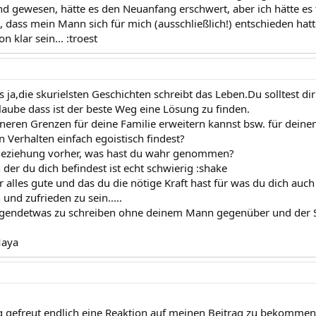
nd gewesen, hätte es den Neuanfang erschwert, aber ich hätte es 
, dass mein Mann sich für mich (ausschließlich!) entschieden hatt
 klar sein... :troest
 ja,die skurielsten Geschichten schreibt das Leben.Du solltest di
glaube dass ist der beste Weg eine Lösung zu finden.
neren Grenzen für deine Familie erweitern kannst bsw. für dein
 Verhalten einfach egoistisch findest?
Beziehung vorher, was hast du wahr genommen?
n der du dich befindest ist echt schwierig :shake
r alles gute und das du die nötige Kraft hast für was du dich au
 und zufrieden zu sein.....
irgendetwas zu schreiben ohne deinem Mann gegenüber und der Si
Maya
g gefreut endlich eine Reaktion auf meinen Beitrag zu bekommen. 