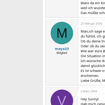
Wäre da ein Ki
weil ich wusste
Das müßte schon
25 Februar 2004
M
Man,ich sage es
du fühlst, ich 
Ob du deine In
Oder ob du sein
maya33
Wie war eure 
Mitglied
Die Situation i
Ich wünsche di
damit glücklich
Es ist schwer 
erscheinen.
Liebe Grüße, 
3 März 2004
V
Hey Sunny!
Hab mich riesi