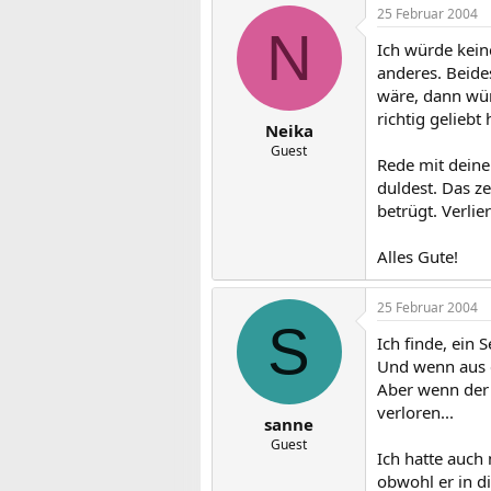
25 Februar 2004
N
Ich würde kei
anderes. Beides
wäre, dann wür
richtig gelieb
Neika
Guest
Rede mit deine
duldest. Das ze
betrügt. Verlie
Alles Gute!
25 Februar 2004
S
Ich finde, ein
Und wenn aus e
Aber wenn der 
verloren...
sanne
Guest
Ich hatte auch
obwohl er in d