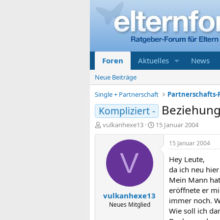
Foren
Aktuelles
News
Neue Beiträge
Single + Partnerschaft
Partnerschafts-
Beziehung
Kompliziert -
E
E
vulkanhexe13
15 Januar 2004
r
r
s
s
15 Januar 2004
t
t
V
Hey Leute,
e
e
l
l
da ich neu hie
l
l
Mein Mann hatt
e
t
eröffnete er mi
vulkanhexe13
r
a
immer noch. Wi
m
Neues Mitglied
Wie soll ich d