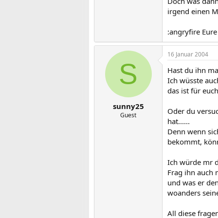
Doch was dann
irgend einen M
:angryfire Eur
16 Januar 2004
S
Hast du ihn ma
Ich wüsste auch
das ist für euc
sunny25
Oder du versuc
Guest
hat......
Denn wenn sich
bekommt, könnte
Ich würde mr d
Frag ihn auch 
und was er den
woanders seinen
All diese frage