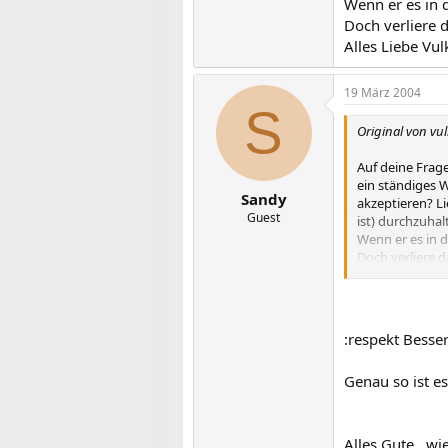
Wenn er es in 
Doch verliere d
Alles Liebe Vu
19 März 2004
S
Original von vu
Auf deine Frage
ein ständiges W
Sandy
akzeptieren? Li
Guest
ist) durchzuhal
Wenn er es in 
Doch verliere d
Alles Liebe Vul
:respekt Besse
Genau so ist es
Alles Gute...w