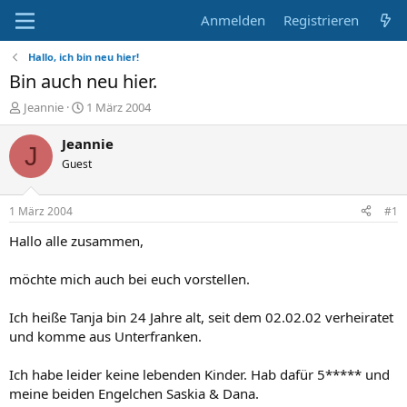
Anmelden
Registrieren
Hallo, ich bin neu hier!
Bin auch neu hier.
E
E
Jeannie
1 März 2004
r
r
s
s
Jeannie
J
t
t
Guest
e
e
l
l
l
l
1 März 2004
#1
e
t
r
a
Hallo alle zusammen,
m
möchte mich auch bei euch vorstellen.
Ich heiße Tanja bin 24 Jahre alt, seit dem 02.02.02 verheiratet
und komme aus Unterfranken.
Ich habe leider keine lebenden Kinder. Hab dafür 5***** und
meine beiden Engelchen Saskia & Dana.