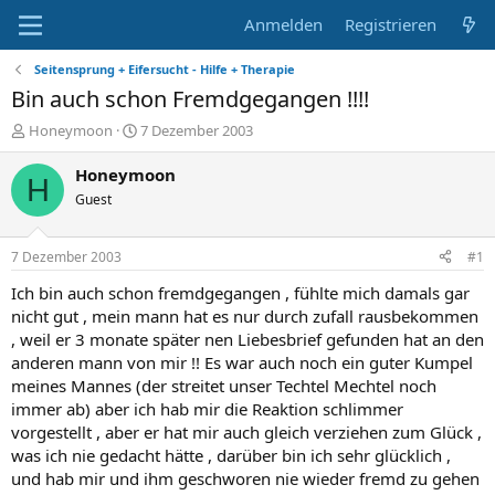
Anmelden
Registrieren
Seitensprung + Eifersucht - Hilfe + Therapie
Bin auch schon Fremdgegangen !!!!
E
E
Honeymoon
7 Dezember 2003
r
r
s
s
Honeymoon
H
t
t
Guest
e
e
l
l
l
l
7 Dezember 2003
#1
e
t
r
a
Ich bin auch schon fremdgegangen , fühlte mich damals gar
m
nicht gut , mein mann hat es nur durch zufall rausbekommen
, weil er 3 monate später nen Liebesbrief gefunden hat an den
anderen mann von mir !! Es war auch noch ein guter Kumpel
meines Mannes (der streitet unser Techtel Mechtel noch
immer ab) aber ich hab mir die Reaktion schlimmer
vorgestellt , aber er hat mir auch gleich verziehen zum Glück ,
was ich nie gedacht hätte , darüber bin ich sehr glücklich ,
und hab mir und ihm geschworen nie wieder fremd zu gehen