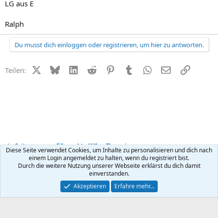
LG aus E
Ralph
Du musst dich einloggen oder registrieren, um hier zu antworten.
X (Twitter)
Bluesky
LinkedIn
Reddit
Pinterest
Tumblr
WhatsApp
E-Mail
Link
Teilen:
Seitensprung + Eifersucht - Hilfe + Therapie
Diese Seite verwendet Cookies, um Inhalte zu personalisieren und dich nach
einem Login angemeldet zu halten, wenn du registriert bist.
Durch die weitere Nutzung unserer Webseite erklärst du dich damit
Kontakt
Nutzungsbedingungen
Datenschutz
Hilfe
R
einverstanden.
S
S
®
Community platform by XenForo
© 2010-2026 XenForo Ltd.
Akzeptieren
Erfahre mehr…