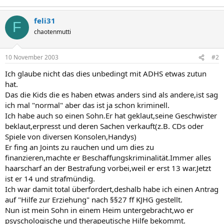
feli31
F
chaotenmutti
10 November 2003
#2
Ich glaube nicht das dies unbedingt mit ADHS etwas zutun
hat.
Das die Kids die es haben etwas anders sind als andere,ist sag
ich mal "normal" aber das ist ja schon kriminell.
Ich habe auch so einen Sohn.Er hat geklaut,seine Geschwister
beklaut,erpresst und deren Sachen verkauft(z.B. CDs oder
Spiele von diversen Konsolen,Handys)
Er fing an Joints zu rauchen und um dies zu
finanzieren,machte er Beschaffungskriminalität.Immer alles
haarscharf an der Bestrafung vorbei,weil er erst 13 war.Jetzt
ist er 14 und strafmündig.
Ich war damit total überfordert,deshalb habe ich einen Antrag
auf "Hilfe zur Erziehung" nach §§27 ff KJHG gestellt.
Nun ist mein Sohn in einem Heim untergebracht,wo er
psyschologische und therapeutische Hilfe bekommt.