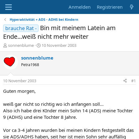
Anmelden
Registrieren
Hyperaktivität + ADS - ADHS bei Kindern
Bin mit meinem Latein am
brauche Rat -
Ende...weiß nicht mehr weiter
E
E
sonnenblume
10 November 2003
r
r
s
s
sonnenblume
t
t
Petra1968
e
e
l
l
l
l
10 November 2003
#1
e
t
r
a
Guten morgen,
m
weiß gar nicht so richtig wo ich anfangen soll...
Also ich habe drei KInder mein Sohn 14 (ADS) meine Tochter
9 (ADHS) und eine Tochter 8 Jahre.
Vor ca 3-4 Jahren wurden bei meinen Kindern festgestellt das
sie ADS/ADHS haben, seit her ist mein Sohn sehr auffällig