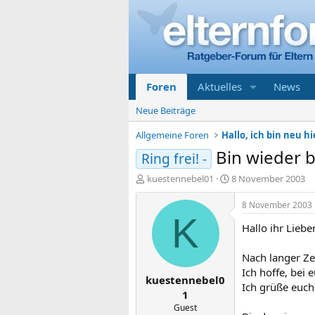
Foren
Aktuelles
News
Neue Beiträge
Allgemeine Foren
Hallo, ich bin neu hi
Bin wieder b
Ring frei! -
E
E
kuestennebel01
8 November 2003
r
r
s
s
8 November 2003
t
t
K
Hallo ihr Liebe
e
e
l
l
l
l
Nach langer Ze
e
t
Ich hoffe, bei 
kuestennebel0
r
a
Ich grüße euch
m
1
Guest