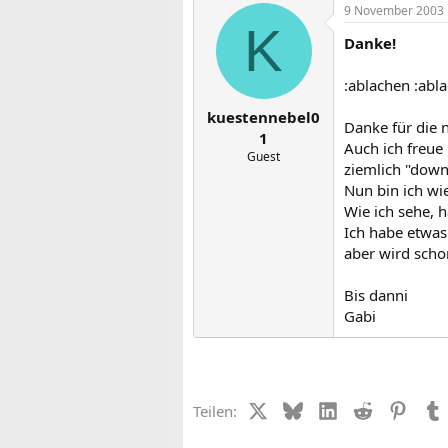
9 November 2003
K
Danke!
:ablachen :abl
kuestennebel0
Danke für die 
1
Auch ich freue 
Guest
ziemlich "down
Nun bin ich wi
Wie ich sehe, 
Ich habe etwas
aber wird scho
Bis danni
Gabi
X (Twitter)
Bluesky
LinkedIn
Reddit
Pinter
Teilen: