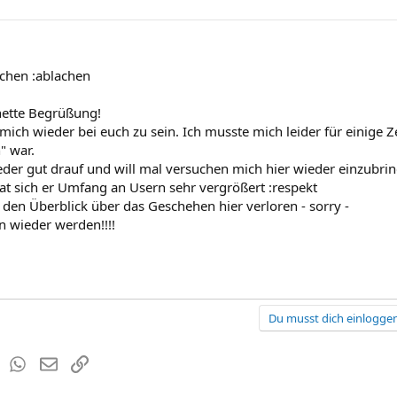
achen :ablachen
nette Begrüßung!
mich wieder bei euch zu sein. Ich musste mich leider für einige Ze
" war.
eder gut drauf und will mal versuchen mich hier wieder einzubri
hat sich er Umfang an Usern sehr vergrößert :respekt
 den Überblick über das Geschehen hier verloren - sorry -
n wieder werden!!!!
Du musst dich einloggen
est
Tumblr
WhatsApp
E-Mail
Link