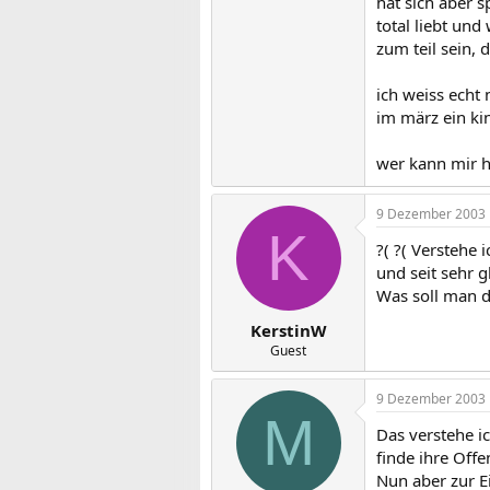
hat sich aber s
total liebt und
zum teil sein,
ich weiss echt 
im märz ein kin
wer kann mir h
9 Dezember 2003
K
?( ?( Verstehe 
und seit sehr gl
Was soll man 
KerstinW
Guest
9 Dezember 2003
M
Das verstehe ic
finde ihre Offe
Nun aber zur E