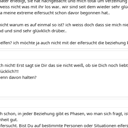
päter erledigt, sie hat nachgedacht und mich total um verzeihung g
 weiss nicht was mit ihr los war.. wir sind seit dem wieder sehr glü
 da meine extreme eifersucht schon davor begonnen hat..
nicht warum es auf einmal so ist? ich weiss doch dass sie mich ni
d und sind sehr glüvklich drüber..
elfen? ich möchte ja auch nicht mit der eifersucht die beziehung
ich nicht! Erst sagt sie Dir das sie nicht weiß, ob sie Dich noch l
ücklich?!!
denn davon halten?
h schon, in jeder Beziehung gibt es Phasen, wo man sich fragt, is
nheit gut.
ifersucht. Bist Du auf bestimmte Personen oder Situationen eifer