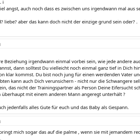
 i
viel angst, auch noch dass es zwischen uns irgendwann mal aus sei
? liebe? aber das kann doch nicht der einzige grund sein oder? .
3
re Beziehung irgendwann einmal vorbei sein, wie jede andere a
nst, dann solltest Du vielleicht noch einmal ganz tief in Dich hi
tion klar kommst. Du bist noch jung für einen werdenden Vater u
bten kann auch Dich verunsichern - nicht nur die Schwangere sel
in, das nicht der Trainingspartner als Person Deine Eifersucht sc
h überhaupt mit einem anderen Mann angeregt unterhält ?
ch jedenfalls alles Gute für euch und das Baby als Gespann.
3
ringt mich sogar das auf die palme , wenn sie mit jemandem redet
.