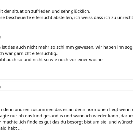
it der situation zufrieden und sehr glücklich.
e bescheuerte eifersucht abstellen, ich weiss dass ich zu unrecht
3
ge ist das auch nicht mehr so schlimm gewesen, wir haben ihn 
ch war garnicht eifersüchtig..
eibt auch so und nicht so wie noch vor einer woche
3
h denn andren zustimmen das es an denn hormonen liegt wenn m
fragte nur ob das kind gesund is und wann ich wieder kann ,darum
ir machte .ich finde es gut das du besorgt bist um sie .und wüns
ald habt ...