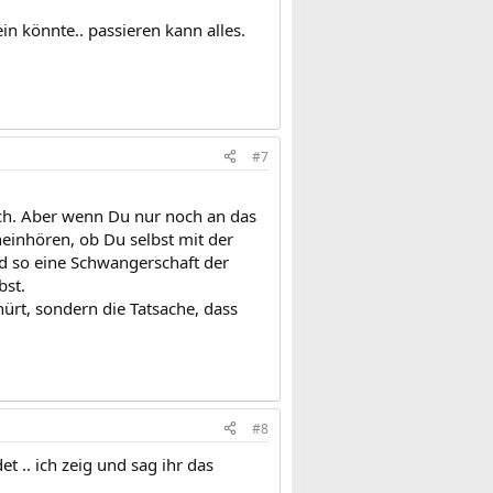
n könnte.. passieren kann alles.
#7
uch. Aber wenn Du nur noch an das
neinhören, ob Du selbst mit der
nd so eine Schwangerschaft der
bst.
hürt, sondern die Tatsache, dass
#8
 .. ich zeig und sag ihr das