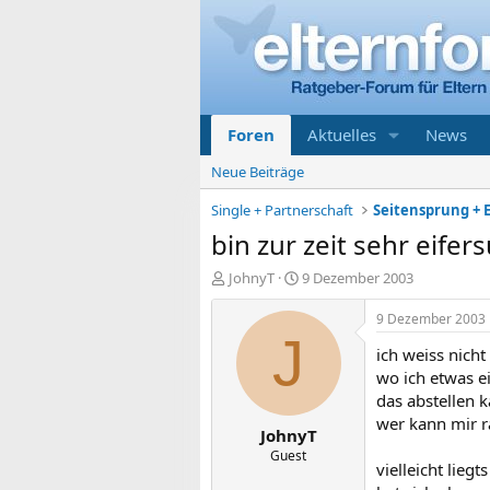
Foren
Aktuelles
News
Neue Beiträge
Single + Partnerschaft
Seitensprung + E
bin zur zeit sehr eifer
E
E
JohnyT
9 Dezember 2003
r
r
s
s
9 Dezember 2003
t
t
J
ich weiss nicht 
e
e
l
l
wo ich etwas ei
l
l
das abstellen 
e
t
wer kann mir r
JohnyT
r
a
m
Guest
vielleicht lieg