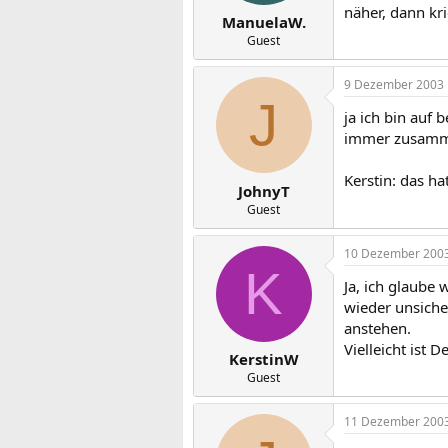
näher, dann kr
ManuelaW.
Guest
9 Dezember 2003
J
ja ich bin auf 
immer zusamme
Kerstin: das ha
JohnyT
Guest
10 Dezember 200
K
Ja, ich glaube
wieder unsiche
anstehen.
Vielleicht ist 
KerstinW
Guest
11 Dezember 200