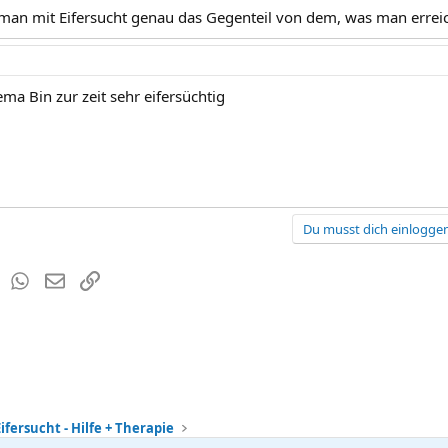
 man mit Eifersucht genau das Gegenteil von dem, was man erreic
ema Bin zur zeit sehr eifersüchtig
Du musst dich einloggen
est
Tumblr
WhatsApp
E-Mail
Link
ifersucht - Hilfe + Therapie