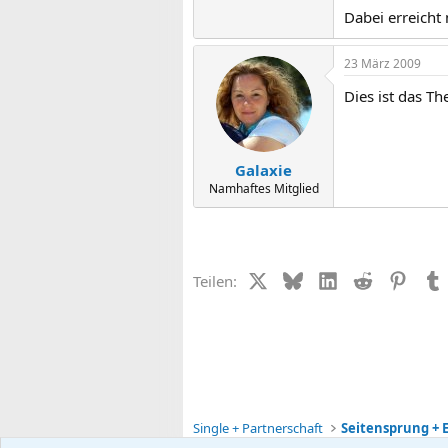
Dabei erreicht
23 März 2009
Dies ist das Th
Galaxie
Namhaftes Mitglied
X (Twitter)
Bluesky
LinkedIn
Reddit
Pinter
Teilen:
Single + Partnerschaft
Seitensprung + E