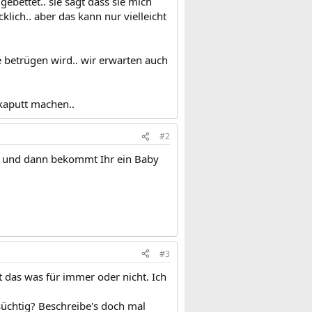
ebettet.. sie sagt dass sie mich
cklich.. aber das kann nur vielleicht
e betrügen wird.. wir erwarten auch
 kaputt machen..
#2
iebt und dann bekommt Ihr ein Baby
#3
t das was für immer oder nicht. Ich
süchtig? Beschreibe's doch mal