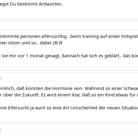
iegst Du bestimmt Antworten.
bestimmte personen eifersüchtig.. beim training auf einen mitspieler
n sitzen und so.. dabei zB.B
t sie mir vor 1 monat gesagt, dannach hat sich es geklärt.. das ko
3
 wirklich, daß könnten die Hormone sein. Während so einer Schw
r über die Zukunft. Es wird einem klar, daß so ein Kind etwas fü
Deine Eifersucht ja auch so eine Art Unsicherheit der neuen Situat
3