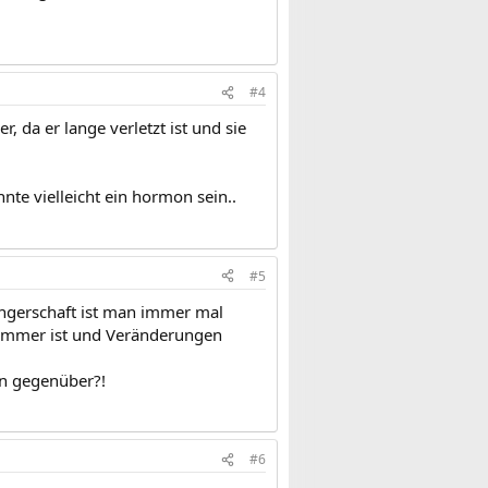
#4
, da er lange verletzt ist und sie
nnte vielleicht ein hormon sein..
#5
angerschaft ist man immer mal
r immer ist und Veränderungen
ion gegenüber?!
#6