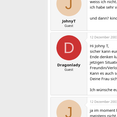
J
weiss ich nicht..
ich habe sehr 
und dann? kind
JohnyT
Guest
12 Dezember 200
D
Hi Johny T,
sicher kann eu
Ende denken kan
jetzigen Situa
Dragonlady
Freundin/Verlo
Guest
Kann es auch se
Deine Frau sic
Ich wünsche eu
12 Dezember 200
J
ja im moment b
meistens nicht.