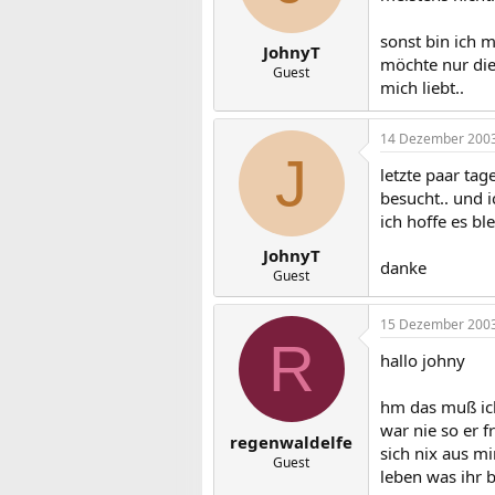
sonst bin ich m
JohnyT
möchte nur dies
Guest
mich liebt..
14 Dezember 200
J
letzte paar ta
besucht.. und i
ich hoffe es bl
JohnyT
danke
Guest
15 Dezember 200
R
hallo johny
hm das muß ic
war nie so er 
regenwaldelfe
sich nix aus m
Guest
leben was ihr b