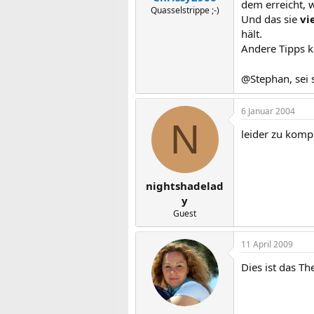
dem erreicht, 
Quasselstrippe ;-)
Und das sie
vi
hält.
Andere Tipps ka
@Stephan, sei 
6 Januar 2004
N
leider zu kompl
nightshadelad
y
Guest
11 April 2009
Dies ist das T