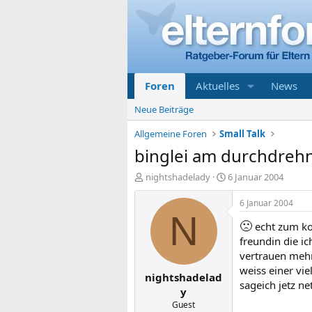
Foren
Aktuelles
News
Neue Beiträge
Allgemeine Foren
Small Talk
binglei am durchdreh
E
E
nightshadelady
6 Januar 2004
r
r
s
s
6 Januar 2004
t
t
N
🙁
echt zum kot
e
e
l
l
freundin die ic
l
l
vertrauen mehr 
e
t
weiss einer vi
nightshadelad
r
a
sageich jetz n
m
y
Guest