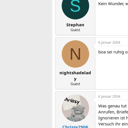
S
Kein Wunder, w
Stephan
Guest
6 Januar 2004
N
boa sei ruhig 
nightshadelad
y
Guest
6 Januar 2004
Was genau tut 
Anrufen, Brief
Ignorieren ist
Versuch ihr ei
Chrissy2906