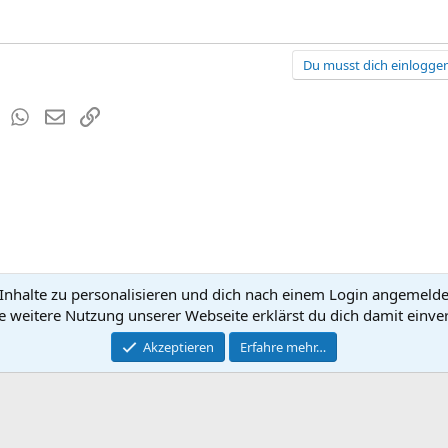
Du musst dich einloggen
est
Tumblr
WhatsApp
E-Mail
Link
nhalte zu personalisieren und dich nach einem Login angemeldet 
Kontakt
Nutzun
e weitere Nutzung unserer Webseite erklärst du dich damit einve
®
Community platform by XenForo
Akzeptieren
Erfahre mehr…
© 2010-2026 XenForo Ltd.