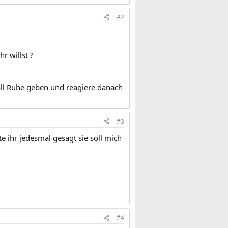
#2
r willst ?
oll Ruhe geben und reagiere danach
#3
te ihr jedesmal gesagt sie soll mich
#4