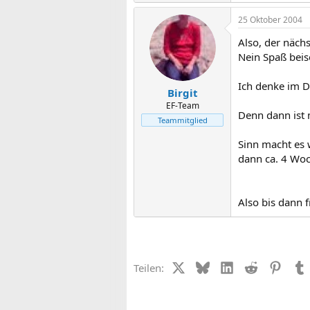
25 Oktober 2004
Also, der nächst
Nein Spaß beise
Ich denke im 
Birgit
EF-Team
Denn dann ist 
Teammitglied
Sinn macht es 
dann ca. 4 Woc
Also bis dann 
X (Twitter)
Bluesky
LinkedIn
Reddit
Pinter
Teilen: