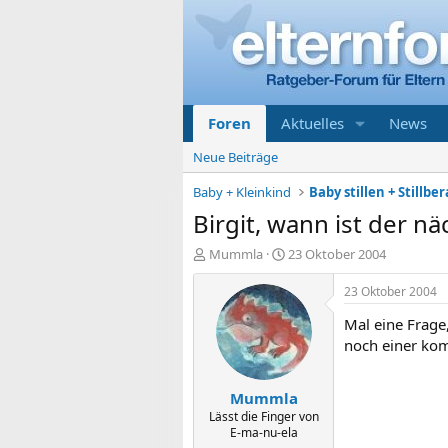
Foren
Aktuelles
News
Neue Beiträge
Baby + Kleinkind
Baby stillen + Stillbe
Birgit, wann ist der nä
E
E
Mummla
23 Oktober 2004
r
r
s
s
23 Oktober 2004
t
t
Mal eine Frage
e
e
l
l
noch einer ko
l
l
e
t
Mummla
r
a
m
Lässt die Finger von
E-ma-nu-ela