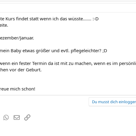
e Kurs findet statt wenn ich das wüsste....... :-D
ite.
Dezember/Januar.
mein Baby etwas größer und evtl. pflegeleichter? ;D
wenn ein fester Termin da ist mit zu machen, wenn es im persönli
hen vor der Geburt.
freue mich schon!
Du musst dich einloggen
est
Tumblr
WhatsApp
E-Mail
Link