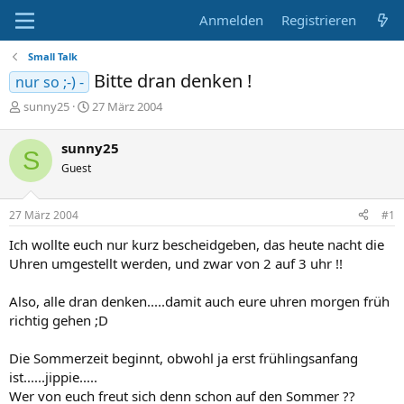
Anmelden
Registrieren
Small Talk
Bitte dran denken !
nur so ;-) -
E
E
sunny25
27 März 2004
r
r
s
s
sunny25
S
t
t
Guest
e
e
l
l
l
l
27 März 2004
#1
e
t
r
a
Ich wollte euch nur kurz bescheidgeben, das heute nacht die
m
Uhren umgestellt werden, und zwar von 2 auf 3 uhr !!
Also, alle dran denken.....damit auch eure uhren morgen früh
richtig gehen ;D
Die Sommerzeit beginnt, obwohl ja erst frühlingsanfang
ist......jippie.....
Wer von euch freut sich denn schon auf den Sommer ??