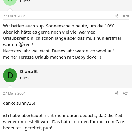
Guest
27 März 2004
#20
Wir hatten auch supi Sonnenschein heute, um die 10°C !
Aber ich hätte es gerne noch viel viel wärmer.
Urlaubsreif bin ich schon lange aber das muß nun erstmal
😛
warten
reg !
Nächstes Jahr vielleicht! Dieses Jahr werde ich wohl auf
meiner Terasse Urlaub machen mit Baby :love1 !
Diana E.
D
Guest
27 März 2004
#21
danke sunny25!
ich habe überhaupt nicht mehr daran gedacht, daß die Zeit
wieder umgestellt wird. Das hätte morgen für mich ein Caos
bedeutet - gerettet, puh!