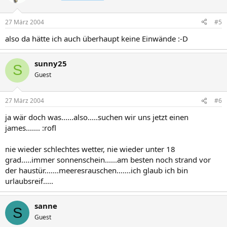
27 März 2004
#5
also da hätte ich auch überhaupt keine Einwände :-D
sunny25
S
Guest
27 März 2004
#6
ja wär doch was......also.....suchen wir uns jetzt einen
james....... :rofl
nie wieder schlechtes wetter, nie wieder unter 18
grad.....immer sonnenschein......am besten noch strand vor
der haustür.......meeresrauschen.......ich glaub ich bin
urlaubsreif.....
sanne
S
Guest