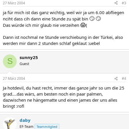
27 März 2004
#3
ja für mich ist das ganz wichtig, weil wir ja um 6.00 abfliegen
🙄
🙄
nciht dass cih dann eine Stunde zu spät bin
😱
Das würde ich mir glaub nie verzeihen
(
Dann ist nochmal ne Stunde verschiebung in der Türkei, also
werden mir dann 2 stunden schlaf geklaut :uebel
sunny25
S
Guest
27 März 2004
#4
Ja hotdevil, du hast recht, immer das ganze jahr so um die 25
grad....das wärs, am besten noch ein paar palmen,
dazwischen ne hängematte und einen james der uns alles
bringt :rofl
daby
EF-Team
Teammitglied