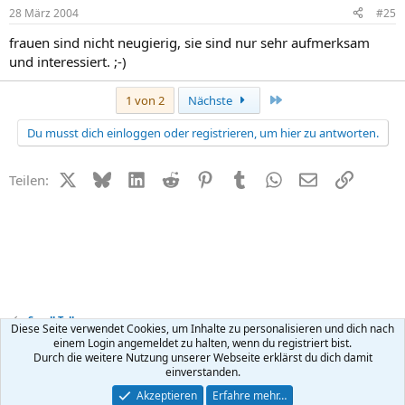
28 März 2004
#25
frauen sind nicht neugierig, sie sind nur sehr aufmerksam
und interessiert. ;-)
Letzte
1 von 2
Nächste
Du musst dich einloggen oder registrieren, um hier zu antworten.
X (Twitter)
Bluesky
LinkedIn
Reddit
Pinterest
Tumblr
WhatsApp
E-Mail
Link
Teilen:
Small Talk
Diese Seite verwendet Cookies, um Inhalte zu personalisieren und dich nach
einem Login angemeldet zu halten, wenn du registriert bist.
Durch die weitere Nutzung unserer Webseite erklärst du dich damit
Kontakt
Nutzungsbedingungen
Datenschutz
Hilfe
R
einverstanden.
S
S
®
Community platform by XenForo
© 2010-2026 XenForo Ltd.
Akzeptieren
Erfahre mehr…