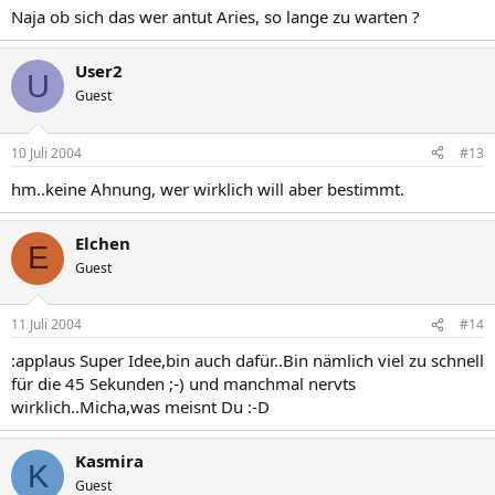
Naja ob sich das wer antut Aries, so lange zu warten ?
User2
U
Guest
10 Juli 2004
#13
hm..keine Ahnung, wer wirklich will aber bestimmt.
Elchen
E
Guest
11 Juli 2004
#14
:applaus Super Idee,bin auch dafür..Bin nämlich viel zu schnell
für die 45 Sekunden ;-) und manchmal nervts
wirklich..Micha,was meisnt Du :-D
Kasmira
K
Guest