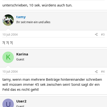
unterschrieben, 10 sek. würdens auch tun.
tamy
Ihr seit mein ein und alles
10 Juli 2004
#3
?( ?( ?(
Karina
K
Guest
10 Juli 2004
#4
tamy, wenn man mehrere Beiträge hintereinander schreiben
will müssen immer 45 sek zwischen sein! Sonst sagt dir ein
Feld das es nicht geht!
User2
U
Guest