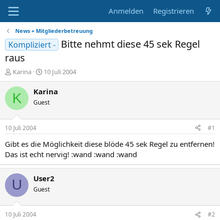
Anmelden
Registrieren
News + Mitgliederbetreuung
Bitte nehmt diese 45 sek Regel
Kompliziert -
raus
E
E
Karina
10 Juli 2004
r
r
s
s
Karina
K
t
t
Guest
e
e
l
l
l
l
10 Juli 2004
#1
e
t
r
a
Gibt es die Möglichkeit diese blöde 45 sek Regel zu entfernen!
m
Das ist echt nervig! :wand :wand :wand
User2
U
Guest
10 Juli 2004
#2