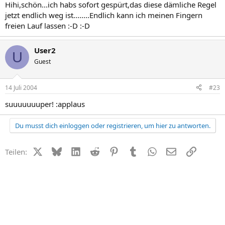
Hihi,schön...ich habs sofort gespürt,das diese dämliche Regel
jetzt endlich weg ist........Endlich kann ich meinen Fingern
freien Lauf lassen :-D :-D
User2
U
Guest
14 Juli 2004
#23
suuuuuuuper! :applaus
Du musst dich einloggen oder registrieren, um hier zu antworten.
X (Twitter)
Bluesky
LinkedIn
Reddit
Pinterest
Tumblr
WhatsApp
E-Mail
Link
Teilen: