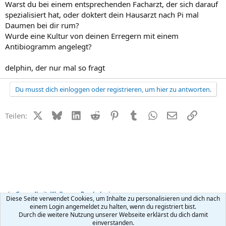
Warst du bei einem entsprechenden Facharzt, der sich darauf
spezialisiert hat, oder doktert dein Hausarzt nach Pi mal
Daumen bei dir rum?
Wurde eine Kultur von deinen Erregern mit einem
Antibiogramm angelegt?
delphin, der nur mal so fragt
Du musst dich einloggen oder registrieren, um hier zu antworten.
X (Twitter)
Bluesky
LinkedIn
Reddit
Pinterest
Tumblr
WhatsApp
E-Mail
Link
Teilen:
Gesundheit, Wellness + Psychologie
Diese Seite verwendet Cookies, um Inhalte zu personalisieren und dich nach
einem Login angemeldet zu halten, wenn du registriert bist.
Durch die weitere Nutzung unserer Webseite erklärst du dich damit
Kontakt
Nutzungsbedingungen
Datenschutz
Hilfe
R
einverstanden.
S