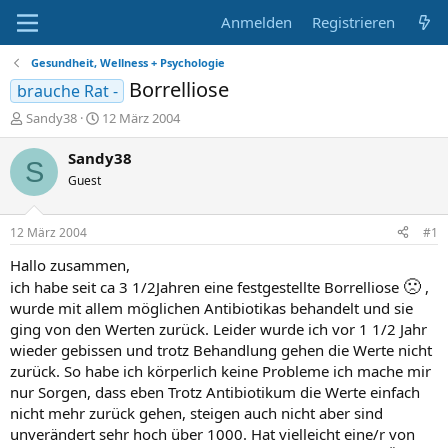
Anmelden
Registrieren
Gesundheit, Wellness + Psychologie
Borrelliose
brauche Rat -
E
E
Sandy38
12 März 2004
r
r
s
s
Sandy38
S
t
t
Guest
e
e
l
l
l
l
12 März 2004
#1
e
t
r
a
Hallo zusammen,
m
🙁
ich habe seit ca 3 1/2Jahren eine festgestellte Borrelliose
,
wurde mit allem möglichen Antibiotikas behandelt und sie
ging von den Werten zurück. Leider wurde ich vor 1 1/2 Jahr
wieder gebissen und trotz Behandlung gehen die Werte nicht
zurück. So habe ich körperlich keine Probleme ich mache mir
nur Sorgen, dass eben Trotz Antibiotikum die Werte einfach
nicht mehr zurück gehen, steigen auch nicht aber sind
unverändert sehr hoch über 1000. Hat vielleicht eine/r von