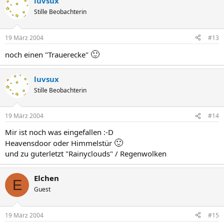
luvsux
Stille Beobachterin
19 März 2004
#13
🙂
noch einen "Trauerecke"
luvsux
Stille Beobachterin
19 März 2004
#14
Mir ist noch was eingefallen :-D
🙂
Heavensdoor oder Himmelstür
und zu guterletzt "Rainyclouds" / Regenwolken
Elchen
E
Guest
19 März 2004
#15