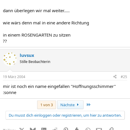
dann überlegen wir mal weiter.....
wie wärs denn mal in eine andere Richtung
in einem ROSENGARTEN zu sitzen
??
luvsux
Stille Beobachterin
19 März 2004
#25
mir ist noch ein name eingefallen "Hoffnungsschimmer"
:sonne
Letzte
1 von 3
Nächste
Du musst dich einloggen oder registrieren, um hier zu antworten.
X (Twitter)
Bluesky
LinkedIn
Reddit
Pinterest
Tumblr
WhatsApp
E-Mail
Link