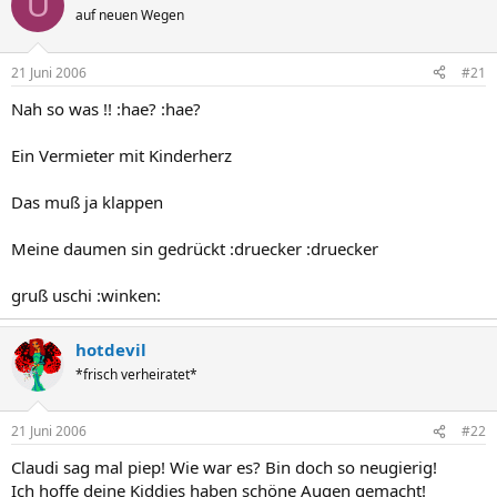
U
auf neuen Wegen
21 Juni 2006
#21
Nah so was !! :hae? :hae?
Ein Vermieter mit Kinderherz
Das muß ja klappen
Meine daumen sin gedrückt :druecker :druecker
gruß uschi :winken:
hotdevil
*frisch verheiratet*
21 Juni 2006
#22
Claudi sag mal piep! Wie war es? Bin doch so neugierig!
Ich hoffe deine Kiddies haben schöne Augen gemacht!