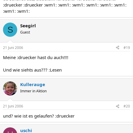
:druecker :druecker :wm1: :wm1: :wm1: :wm1: :wm1: :wm1:
:wm1: :wm1:
Seegirl
S
Guest
21 Juni 2006
#19
Meine :druecker hast du auch!!!!
Und wie siehts aus??? :Lesen
Kullerauge
Immer in Aktion
21 Juni 2006
#20
und? wie ist es gelaufen? :druecker
uschi