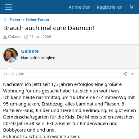
Anmelden
Registrieren
Fieber- + Bibber-Forum
Brauch auch mal eure Daumen!
E
E
Galaxie
21 Juni 2006
r
r
s
s
Galaxie
t
t
Namhaftes Mitglied
e
e
l
l
l
l
21 Juni 2006
#1
e
t
r
a
Nachdem ich jetzt seit 1,5 Jahren erfolglos eine größere
m
Wohnung für uns gesucht habe, tut sich nun wohl was.
Ich kann heute nachmittag um 16 Uhr eine 4-Zimmer-Wg mit
95 qm angucken, Erstbezug, alles Laminat und Fliesen. 8-
Parteien-Haus, Kinder und Tiere sind Bedingung. Es gibt einen
Gemeinschaftsgarten für die Kids. Die Mieter sollen zwischen
20-40 Jahre alt sein. Extra Keller für Kinderwägen und
Bobbycars und und und.
Es klingt zu schön, um wahr zu sein.