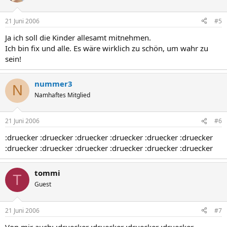
21 Juni 2006
#5
Ja ich soll die Kinder allesamt mitnehmen.
Ich bin fix und alle. Es wäre wirklich zu schön, um wahr zu
sein!
nummer3
N
Namhaftes Mitglied
21 Juni 2006
#6
:druecker :druecker :druecker :druecker :druecker :druecker
:druecker :druecker :druecker :druecker :druecker :druecker
tommi
T
Guest
21 Juni 2006
#7
Von mir auch: :druecker :druecker :druecker :druecker