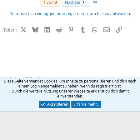
Letzte
1 von 3
Nächste
Du musst dich einloggen oder registrieren, um hier zu antworten.
X (Twitter)
Bluesky
LinkedIn
Reddit
Pinterest
Tumblr
WhatsApp
E-Mail
Link
Teilen:
Fieber- + Bibber-Forum
Diese Seite verwendet Cookies, um Inhalte zu personalisieren und dich nach
einem Login angemeldet zu halten, wenn du registriert bist.
Durch die weitere Nutzung unserer Webseite erklärst du dich damit
Kontakt
Nutzungsbedingungen
Datenschutz
Hilfe
R
einverstanden.
S
S
®
Community platform by XenForo
© 2010-2026 XenForo Ltd.
Akzeptieren
Erfahre mehr…