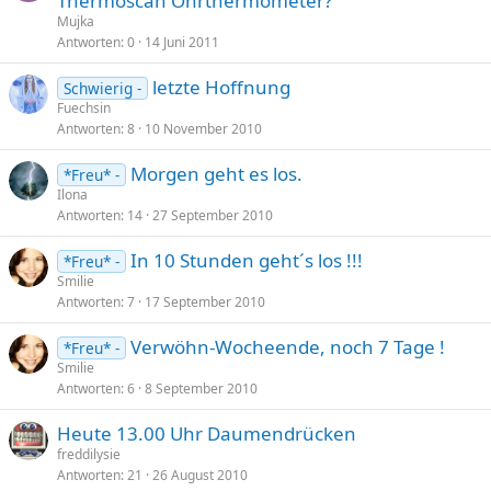
Thermoscan Ohrthermometer?
Mujka
Antworten
0
14 Juni 2011
letzte Hoffnung
Schwierig -
Fuechsin
Antworten
8
10 November 2010
Morgen geht es los.
*Freu* -
Ilona
Antworten
14
27 September 2010
In 10 Stunden geht´s los !!!
*Freu* -
Smilie
Antworten
7
17 September 2010
Verwöhn-Wocheende, noch 7 Tage !
*Freu* -
Smilie
Antworten
6
8 September 2010
Heute 13.00 Uhr Daumendrücken
freddilysie
Antworten
21
26 August 2010