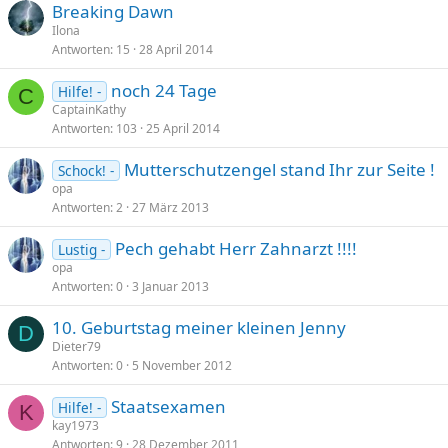
Breaking Dawn
Ilona
Antworten
15
28 April 2014
noch 24 Tage
Hilfe! -
C
CaptainKathy
Antworten
103
25 April 2014
Mutterschutzengel stand Ihr zur Seite !
Schock! -
opa
Antworten
2
27 März 2013
Pech gehabt Herr Zahnarzt !!!!
Lustig -
opa
Antworten
0
3 Januar 2013
10. Geburtstag meiner kleinen Jenny
D
Dieter79
Antworten
0
5 November 2012
Staatsexamen
Hilfe! -
K
kay1973
Antworten
9
28 Dezember 2011