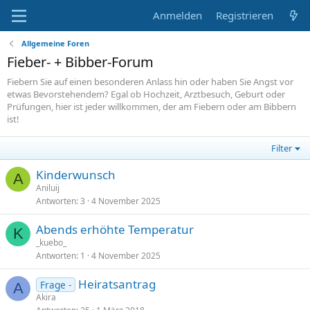
Anmelden
Registrieren
Allgemeine Foren
Fieber- + Bibber-Forum
Fiebern Sie auf einen besonderen Anlass hin oder haben Sie Angst vor
etwas Bevorstehendem? Egal ob Hochzeit, Arztbesuch, Geburt oder
Prüfungen, hier ist jeder willkommen, der am Fiebern oder am Bibbern
ist!
Filter
Kinderwunsch
A
Aniluij
Antworten
3
4 November 2025
Abends erhöhte Temperatur
K
_kuebo_
Antworten
1
4 November 2025
Heiratsantrag
Frage -
A
Akira