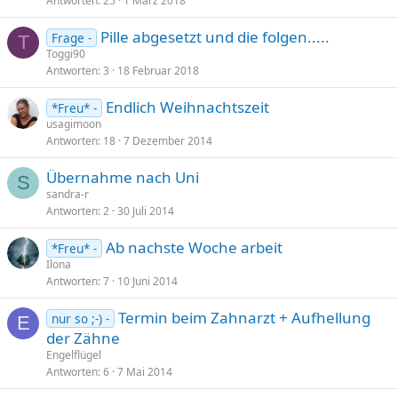
Antworten
25
1 März 2018
Pille abgesetzt und die folgen.....
Frage -
T
Toggi90
Antworten
3
18 Februar 2018
Endlich Weihnachtszeit
*Freu* -
usagimoon
Antworten
18
7 Dezember 2014
Übernahme nach Uni
S
sandra-r
Antworten
2
30 Juli 2014
Ab nachste Woche arbeit
*Freu* -
Ilona
Antworten
7
10 Juni 2014
Termin beim Zahnarzt + Aufhellung
nur so ;-) -
E
der Zähne
Engelflügel
Antworten
6
7 Mai 2014