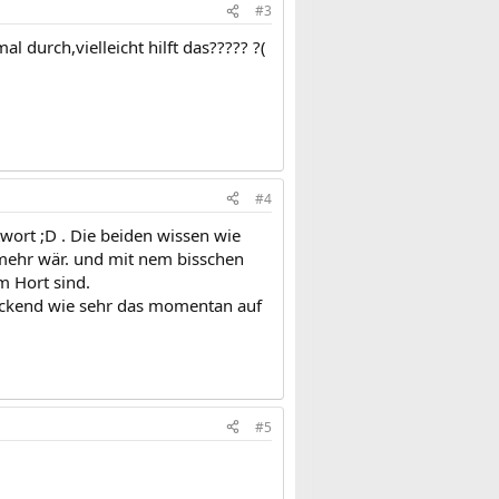
#3
l durch,vielleicht hilft das????? ?(
#4
wort ;D . Die beiden wissen wie
mehr wär. und mit nem bisschen
m Hort sind.
eckend wie sehr das momentan auf
#5