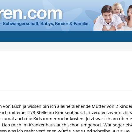
n von Euch ja wissen bin ich alleinerziehende Mutter von 2 Kinde
e ich mit einer 2/3 Stelle im Krankenhaus. Ich verdien zwar nicht 
, zumal auch die Kids immer mehr kosten. Jetzt war ich am überleg
 Hab mich im Krankenhaus auch schon umgehört. Wär sogar etwas 
sen was ich mehr verdienen würde. Sage und schreibe 300 € 8o . 