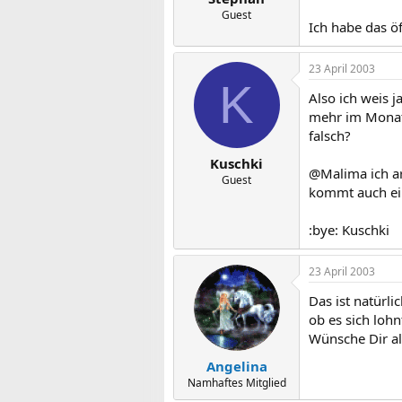
Guest
Ich habe das öf
23 April 2003
K
Also ich weis 
mehr im Monat 
falsch?
Kuschki
@Malima ich arb
Guest
kommt auch ei
:bye: Kuschki
23 April 2003
Das ist natürl
ob es sich loh
Wünsche Dir al
Angelina
Namhaftes Mitglied