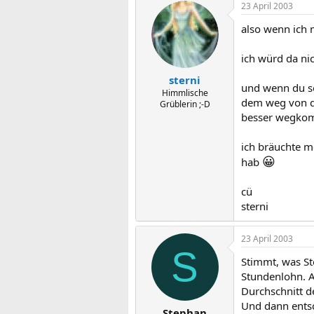
23 April 2003
also wenn ich 
ich würd da ni
sterni
und wenn du so
Himmlische
dem weg von de
Grüblerin ;-D
besser wegkomm
ich bräuchte m
😀
hab
cü
sterni
23 April 2003
S
Stimmt, was St
Stundenlohn. A
Durchschnitt d
Und dann entsc
Stephan