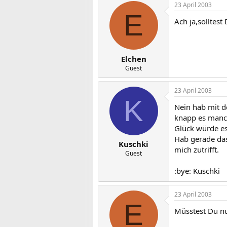
23 April 2003
E
Ach ja,solltest
Elchen
Guest
23 April 2003
K
Nein hab mit d
knapp es manc
Glück würde es 
Hab gerade da
Kuschki
mich zutrifft.
Guest
:bye: Kuschki
23 April 2003
E
Müsstest Du nu