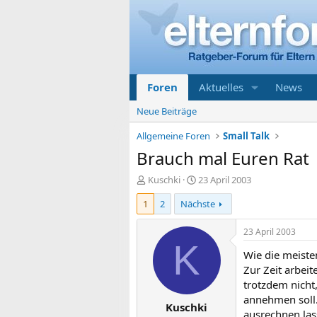
Foren
Aktuelles
News
Neue Beiträge
Allgemeine Foren
Small Talk
Brauch mal Euren Rat
E
E
Kuschki
23 April 2003
r
r
1
2
Nächste
s
s
t
t
e
e
23 April 2003
l
l
K
Wie die meiste
l
l
e
t
Zur Zeit arbeit
r
a
trotzdem nicht
m
annehmen soll.
Kuschki
ausrechnen las