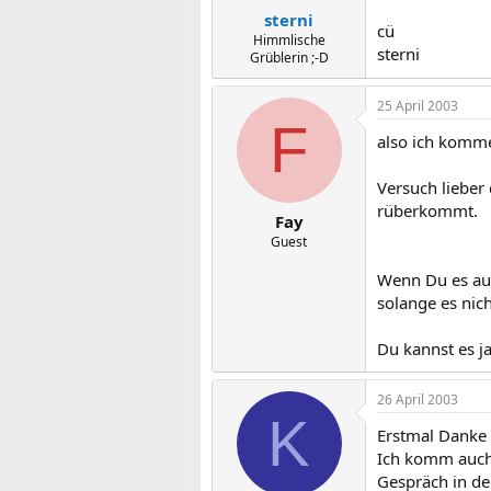
sterni
cü
Himmlische
sterni
Grüblerin ;-D
25 April 2003
F
also ich komme
Versuch lieber
rüberkommt.
Fay
Guest
Wenn Du es auch
solange es nic
Du kannst es ja
26 April 2003
K
Erstmal Danke f
Ich komm auch 
Gespräch in de