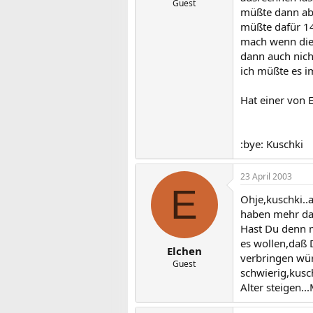
Guest
müßte dann ab
müßte dafür 14
mach wenn die K
dann auch nich
ich müßte es i
Hat einer von 
:bye: Kuschki
23 April 2003
E
Ohje,kuschki..
haben mehr da
Hast Du denn m
es wollen,daß 
Elchen
verbringen würd
Guest
schwierig,kusc
Alter steigen.