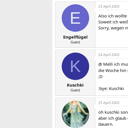
23 April 2003
E
Also ich wollte
Soweit ich weiß
Sorry, wegen m
Engelflügel
Guest
24 April 2003
K
@ Melli ich mu
die Woche hin
;D
Kuschki
:bye: Kuschki
Guest
25 April 2003
oh kuschki sone
aber ich glaub
dauern.