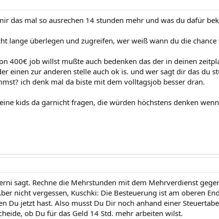
mir das mal so ausrechen 14 stunden mehr und was du dafür be
cht lange überlegen und zugreifen, wer weiß wann du die chance
n 400€ job willst mußte auch bedenken das der in deinen zeitpl
r einen zur anderen stelle auch ok is. und wer sagt dir das du
st? ich denk mal da biste mit dem volltagsjob besser dran.
eine kids da garnicht fragen, die würden höchstens denken wenn 
erni sagt. Rechne die Mehrstunden mit dem Mehrverdienst gege
ber nicht vergessen, Kuschki: Die Besteuerung ist am oberen End
en Du jetzt hast. Also musst Du Dir noch anhand einer Steuertabel
heide, ob Du für das Geld 14 Std. mehr arbeiten wilst.