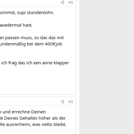
#8
kommst, supi stundenlohn.
 wiedermal hast.
an passen muss, so das das mit
 stundenmäßig bei dem 400€job
ich frag das ich een anne klapper
#9
n und errechne Deinen
e Deines Gehaltes höher als der
le ausrechenn, was netto bleibt.