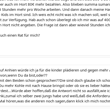
er auch im Hort 80€ mehr bezahlen. Also blieben summa sumaru
 Stunden mehr pro Woche arbeiten. Und dann danach meine Haush
ids im Hort sind. Ich weis echt nicht was ich machen soll, weil so
t zur Verfügung. Hab auch schon überlegt ob ich mir was auf 400
m Hort nicht angeben. Die Frage ist dann aber wieviel Stunden ic
Euch einen Rat für mich?
auf Anhien würde ich ja für die kinder plädieren und gegen mehr 
von,wenn Du da bist,oder??
it den Beiden schon gesprochen??Die sind doch glaube ich schon ä
Du mehr Kohle mit nach Hause bringst oder ob sie es lieber hätt
est....Würde aber hoffen,daß die Antwort nicht so ausfällt,wie i
hki,zumal ich selber zwei Jungs habe und weiß,daß die Anforde
..Mal hören,was die anderen noch sagen,dann klick ich mich nochm