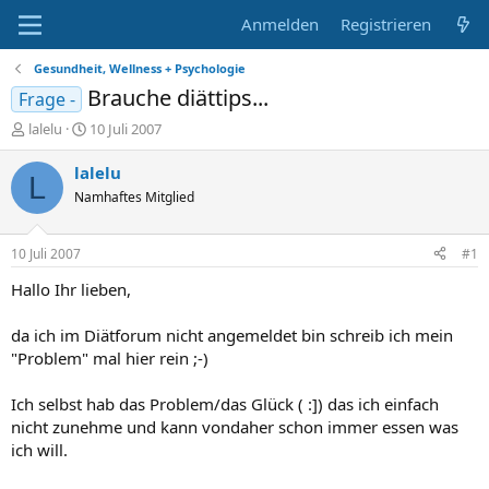
Anmelden
Registrieren
Gesundheit, Wellness + Psychologie
Brauche diättips...
Frage -
E
E
lalelu
10 Juli 2007
r
r
s
s
lalelu
L
t
t
Namhaftes Mitglied
e
e
l
l
l
l
10 Juli 2007
#1
e
t
r
a
Hallo Ihr lieben,
m
da ich im Diätforum nicht angemeldet bin schreib ich mein
"Problem" mal hier rein ;-)
Ich selbst hab das Problem/das Glück ( :]) das ich einfach
nicht zunehme und kann vondaher schon immer essen was
ich will.