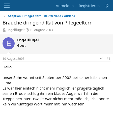
Anmelden
Registrieren
Adoption + Pflegeeltern - Deutschland / Ausland
Brauche dringend Rat von Pflegeeltern
E
E
Engelflügel
10 August 2003
r
r
s
s
Engelflügel
E
t
t
Guest
e
e
l
l
l
l
10 August 2003
#1
e
t
r
a
Hallo,
m
unser Sohn wohnt seit September 2002 bei seiner leiblichen
Oma.
Es war hier einfach nicht mehr möglich, er prügelte täglich
seinen Brude, schlug ihm ein blaues Auge, warf ihn die
Treppe herunter usw. Es war nichts mehr möglich, ich konnte
kein vernünftiges Wort mehr mit ihm wechseln.