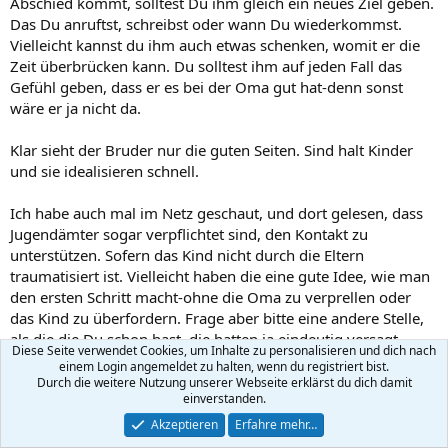
Abschied kommt, solltest Du ihm gleich ein neues Ziel geben.
Das Du anruftst, schreibst oder wann Du wiederkommst.
Vielleicht kannst du ihm auch etwas schenken, womit er die
Zeit überbrücken kann. Du solltest ihm auf jeden Fall das
Gefühl geben, dass er es bei der Oma gut hat-denn sonst
wäre er ja nicht da.
Klar sieht der Bruder nur die guten Seiten. Sind halt Kinder
und sie idealisieren schnell.
Ich habe auch mal im Netz geschaut, und dort gelesen, dass
Jugendämter sogar verpflichtet sind, den Kontakt zu
unterstützen. Sofern das Kind nicht durch die Eltern
traumatisiert ist. Vielleicht haben die eine gute Idee, wie man
den ersten Schritt macht-ohne die Oma zu verprellen oder
das Kind zu überfordern. Frage aber bitte eine andere Stelle,
als die die Du schon hast, die hatten ja eindeutig versagt.
Diese Seite verwendet Cookies, um Inhalte zu personalisieren und dich nach
einem Login angemeldet zu halten, wenn du registriert bist.
Durch die weitere Nutzung unserer Webseite erklärst du dich damit
Engelflügel
E
einverstanden.
Guest
Akzeptieren
Erfahre mehr…