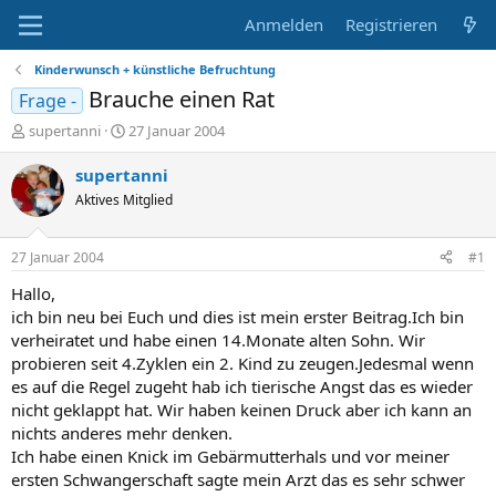
Anmelden
Registrieren
Kinderwunsch + künstliche Befruchtung
Brauche einen Rat
Frage -
E
E
supertanni
27 Januar 2004
r
r
s
s
supertanni
t
t
Aktives Mitglied
e
e
l
l
l
l
27 Januar 2004
#1
e
t
r
a
Hallo,
m
ich bin neu bei Euch und dies ist mein erster Beitrag.Ich bin
verheiratet und habe einen 14.Monate alten Sohn. Wir
probieren seit 4.Zyklen ein 2. Kind zu zeugen.Jedesmal wenn
es auf die Regel zugeht hab ich tierische Angst das es wieder
nicht geklappt hat. Wir haben keinen Druck aber ich kann an
nichts anderes mehr denken.
Ich habe einen Knick im Gebärmutterhals und vor meiner
ersten Schwangerschaft sagte mein Arzt das es sehr schwer