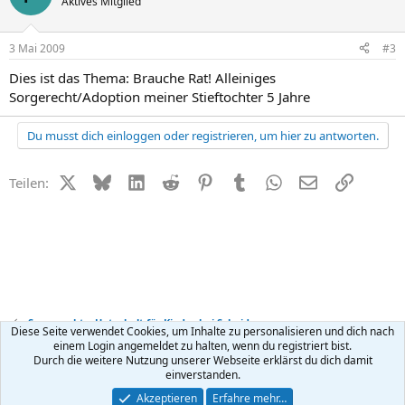
Aktives Mitglied
3 Mai 2009
#3
Dies ist das Thema: Brauche Rat! Alleiniges
Sorgerecht/Adoption meiner Stieftochter 5 Jahre
Du musst dich einloggen oder registrieren, um hier zu antworten.
X (Twitter)
Bluesky
LinkedIn
Reddit
Pinterest
Tumblr
WhatsApp
E-Mail
Link
Teilen:
Sorgerecht + Unterhalt für Kinder bei Scheidung
Diese Seite verwendet Cookies, um Inhalte zu personalisieren und dich nach
einem Login angemeldet zu halten, wenn du registriert bist.
Durch die weitere Nutzung unserer Webseite erklärst du dich damit
Kontakt
Nutzungsbedingungen
Datenschutz
Hilfe
R
einverstanden.
S
S
®
Community platform by XenForo
© 2010-2026 XenForo Ltd.
Akzeptieren
Erfahre mehr…