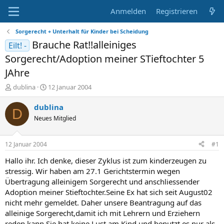
Anmelden
Registrieren
Sorgerecht + Unterhalt für Kinder bei Scheidung
Brauche Rat!!alleiniges
Eilt! -
Sorgerecht/Adoption meiner STieftochter 5
JAhre
E
E
dublina
12 Januar 2004
r
r
s
s
dublina
D
t
t
Neues Mitglied
e
e
l
l
l
l
12 Januar 2004
#1
e
t
r
a
Hallo ihr. Ich denke, dieser Zyklus ist zum kinderzeugen zu
m
stressig. Wir haben am 27.1 Gerichtstermin wegen
Übertragung alleinigem Sorgerecht und anschliessender
Adoption meiner Stieftochter.Seine Ex hat sich seit August02
nicht mehr gemeldet. Daher unsere Beantragung auf das
alleinige Sorgerecht,damit ich mit Lehrern und Erziehern
reden kann.Sie hat keine Lust am Kind und benutzt es nur als