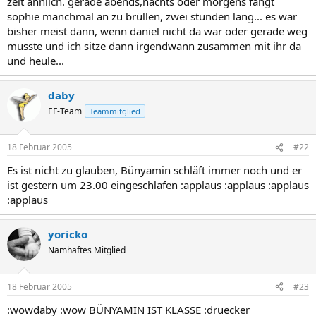
zeit ähnlich. gerade abends,nachts oder morgens fängt
sophie manchmal an zu brüllen, zwei stunden lang... es war
bisher meist dann, wenn daniel nicht da war oder gerade weg
musste und ich sitze dann irgendwann zusammen mit ihr da
und heule...
daby
EF-Team
Teammitglied
18 Februar 2005
#22
Es ist nicht zu glauben, Bünyamin schläft immer noch und er
ist gestern um 23.00 eingeschlafen :applaus :applaus :applaus
:applaus
yoricko
Namhaftes Mitglied
18 Februar 2005
#23
:wowdaby :wow BÜNYAMIN IST KLASSE :druecker