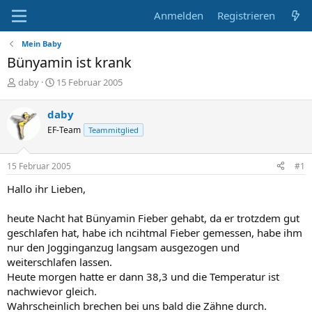
Anmelden
Registrieren
Mein Baby
Bünyamin ist krank
E
E
daby
15 Februar 2005
r
r
s
s
daby
t
t
EF-Team
Teammitglied
e
e
l
l
l
l
15 Februar 2005
#1
e
t
r
a
Hallo ihr Lieben,
m
heute Nacht hat Bünyamin Fieber gehabt, da er trotzdem gut
geschlafen hat, habe ich ncihtmal Fieber gemessen, habe ihm
nur den Jogginganzug langsam ausgezogen und
weiterschlafen lassen.
Heute morgen hatte er dann 38,3 und die Temperatur ist
nachwievor gleich.
Wahrscheinlich brechen bei uns bald die Zähne durch.