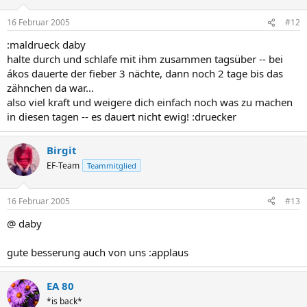
16 Februar 2005
#12
:maldrueck daby
halte durch und schlafe mit ihm zusammen tagsüber -- bei
ákos dauerte der fieber 3 nächte, dann noch 2 tage bis das
zähnchen da war...
also viel kraft und weigere dich einfach noch was zu machen
in diesen tagen -- es dauert nicht ewig! :druecker
Birgit
EF-Team
Teammitglied
16 Februar 2005
#13
@ daby
gute besserung auch von uns :applaus
EA 80
*is back*