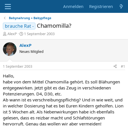
Anmelden
Registrieren
Babynahrung + Babypflege
Chamomilla?
brauche Rat -
E
E
AlexP
1 September 2003
r
r
s
s
AlexP
t
t
Neues Mitglied
e
e
l
l
l
l
1 September 2003
#1
e
t
r
a
Hallo,
m
habe von dem Mittel Chamomilla gehört. Es soll Blähungen
entgegewirken. Jetzt gibt es das Zeug in verschiedenen
Potenzierungen. D4, D30, etc.
Ab wann ist es verschreibungspflichtig? Und in wie weit, und
in welcher Dosierung hat es bei Euren Kindern geholfen. Lion
ist 5 Wochen alt. Als Nebenwirkungen habe ich ebenfalls
gelesen, dass es reizbar macht und Schlafstörungen
hervorruft. Genau das wollen wir aber vermeiden!