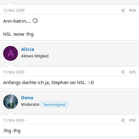
13 Mai 2009
#94
🙄
Ann-Katrin....
NSL :wow :lhg
Alicia
A
Aktives Mitglied
13 Mai 2009
#95
Anfangs dachte ich ja, Stephan sei NSL. :-D
Ilona
Moderator
Teammitglied
13 Mai 2009
#96
:lhg :lhg