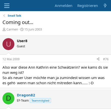
Anmelden
Registrieren
Small Talk
Coming out...
E
E
Carmen
15 Juni 2003
r
r
s
s
User8
U
t
t
Guest
e
e
l
l
l
l
12 Mai 2009
#76
e
t
r
a
Also war diese Ann Kathrin eine Schwätzerin? wie kams ds sie
m
nun weg ist?
So als neuer User möchte man ja zumindest wissen um was
es geht- wenn man schon nicht mitreden kann...... :-D
Dragon82
D
EF-Team
Teammitglied