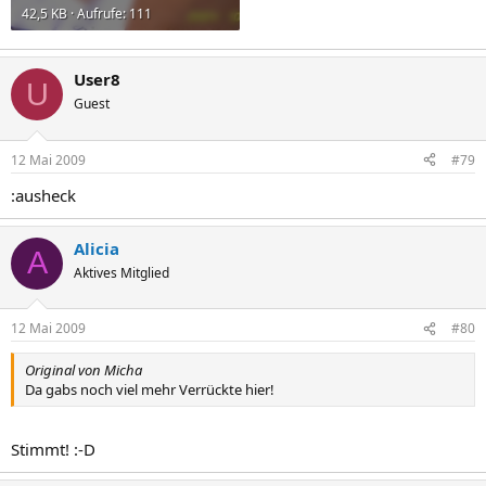
42,5 KB · Aufrufe: 111
User8
U
Guest
12 Mai 2009
#79
:ausheck
Alicia
A
Aktives Mitglied
12 Mai 2009
#80
Original von Micha
Da gabs noch viel mehr Verrückte hier!
Stimmt! :-D