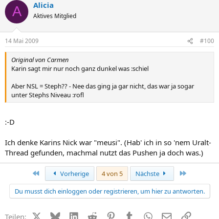
Alicia
A
Aktives Mitglied
14 Mai 2009
#100
Original von Carmen
Karin sagt mir nur noch ganz dunkel was :schiel
Aber NSL = Steph?? - Nee das ging ja gar nicht, das war ja sogar
unter Stephs Niveau :rofl
:-D
Ich denke Karins Nick war "meusi". (Hab' ich in so 'nem Uralt-
Thread gefunden, machmal nutzt das Pushen ja doch was.)
Erste
Letzte
Vorherige
4 von 5
Nächste
Du musst dich einloggen oder registrieren, um hier zu antworten.
X (Twitter)
Bluesky
LinkedIn
Reddit
Pinterest
Tumblr
WhatsApp
E-Mail
Link
Teilen: