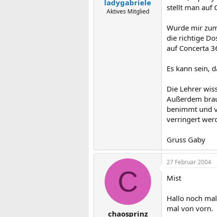
ladygabriele
stellt man auf
Aktives Mitglied
Wurde mir zumi
die richtige D
auf Concerta 3
Es kann sein, d
Die Lehrer wis
Außerdem brauc
benimmt und ve
verringert wer
Gruss Gaby
27 Februar 2004
C
Mist
Hallo noch mal
mal von vorn.
chaosprinz