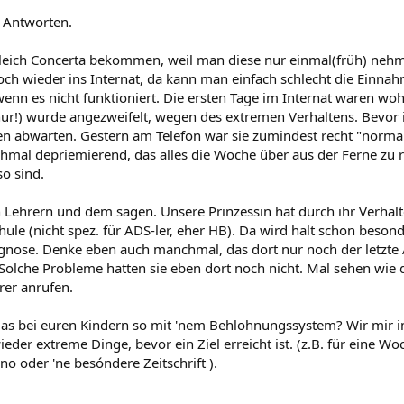
 Antworten.
gleich Concerta bekommen, weil man diese nur einmal(früh) neh
ch wieder ins Internat, da kann man einfach schlecht die Einnahm
enn es nicht funktioniert. Die ersten Tage im Internat waren woh
r!) wurde angezweifelt, wegen des extremen Verhaltens. Bevor ich
en abwarten. Gestern am Telefon war sie zumindest recht "normal"
hmal depriemierend, das alles die Woche über aus der Ferne zu reg
so sind.
n Lehrern und dem sagen. Unsere Prinzessin hat durch ihr Verhal
hule (nicht spez. für ADS-ler, eher HB). Da wird halt schon beso
gnose. Denke eben auch manchmal, das dort nur noch der letzte A
Solche Probleme hatten sie eben dort noch nicht. Mal sehen wi
rer anrufen.
 das bei euren Kindern so mit 'nem Behlohnungssystem? Wir mir
ieder extreme Dinge, bevor ein Ziel erreicht ist. (z.B. für eine W
no oder 'ne besóndere Zeitschrift ).