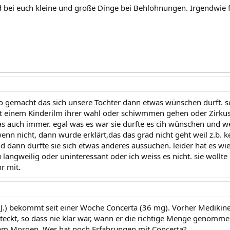
d bei euch kleine und große Dinge bei Behlohnungen. Irgendwie f
o gemacht das sich unsere Tochter dann etwas wünschen durft. se
 einem Kinderilm ihrer wahl oder schiwmmen gehen oder Zirkus o
was auch immer. egal was es war sie durfte es cih wünschen und
n nicht, dann wurde erklärt,das das grad nicht geht weil z.b. kei
 dann durfte sie sich etwas anderes aussuchen. leider hat es wi
 langweilig oder uninteressant oder ich weiss es nicht. sie woll
r mit.
J.) bekommt seit einer Woche Concerta (36 mg). Vorher Medikinet, 
steckt, so dass nie klar war, wann er die richtige Menge genom
 am Morgen. Wer hat noch Erfahrungen mit Concerta?