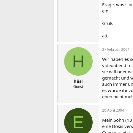
Frage, was sin
ein.
Gruß
atti
27 Februar 2004
H
Wir haben es s
videoabend mit
sie will oder 
gemacht und wen
häsi
auch immer und
Guest
es wurde ihr zu
eben nicht meh
20 April 2004
E
Mein Sohn (13 
eine Dosis ver
Concerta jetzt