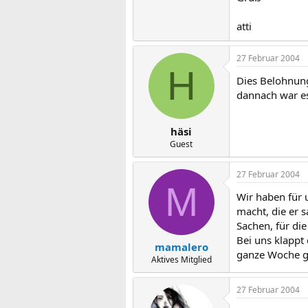
atti
27 Februar 2004
H
Dies Belohnung
dannach war es
häsi
Guest
27 Februar 2004
M
Wir haben für 
macht, die er 
Sachen, für di
Bei uns klappt 
mamalero
ganze Woche gu
Aktives Mitglied
27 Februar 2004