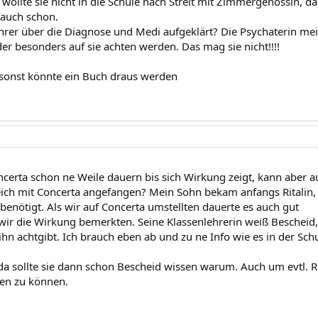
 wollte sie nicht in die Schule nach Streit mit Zimmergenossin, da 
 auch schon.
ehrer über die Diagnose und Medi aufgeklärt? Die Psychaterin mein
er besonders auf sie achten werden. Das mag sie nicht!!!!
, sonst könnte ein Buch draus werden
ncerta schon ne Weile dauern bis sich Wirkung zeigt, kann aber au
gleich mit Concerta angefangen? Mein Sohn bekam anfangs Ritalin,
benötigt. Als wir auf Concerta umstellten dauerte es auch gut
wir die Wirkung bemerkten. Seine Klassenlehrerin weiß Bescheid, a
hn achtgibt. Ich brauch eben ab und zu ne Info wie es in der Sch
 da sollte sie dann schon Bescheid wissen warum. Auch um evtl. 
en zu können.