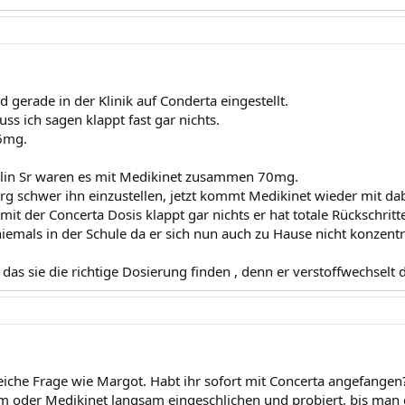
 gerade in der Klinik auf Conderta eingestellt.
ss ich sagen klappt fast gar nichts.
6mg.
alin Sr waren es mit Medikinet zusammen 70mg.
arg schwer ihn einzustellen, jetzt kommt Medikinet wieder mit dab
it der Concerta Dosis klappt gar nichts er hat totale Rückschrit
niemals in der Schule da er sich nun auch zu Hause nicht konzent
das sie die richtige Dosierung finden , denn er verstoffwechselt d
leiche Frage wie Margot. Habt ihr sofort mit Concerta angefangen
ym oder Medikinet langsam eingeschlichen und probiert, bis man 