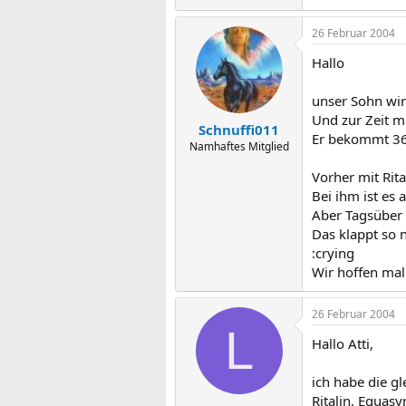
26 Februar 2004
Hallo
unser Sohn wird
Und zur Zeit mu
Schnuffi011
Er bekommt 3
Namhaftes Mitglied
Vorher mit Rit
Bei ihm ist es 
Aber Tagsüber m
Das klappt so 
:crying
Wir hoffen mal 
26 Februar 2004
L
Hallo Atti,
ich habe die g
Ritalin, Equas