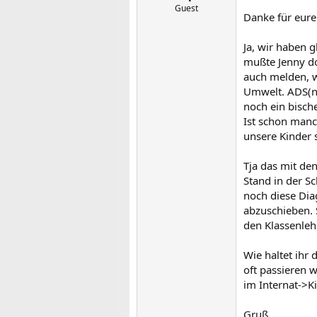
Guest
Danke für eure
Ja, wir haben 
mußte Jenny do
auch melden, w
Umwelt. ADS(nu
noch ein bisch
Ist schon manc
unsere Kinder 
Tja das mit de
Stand in der Sc
noch diese Dia
abzuschieben. 
den Klassenleh
Wie haltet ihr
oft passieren w
im Internat->Ki
Gruß