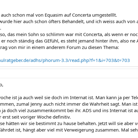
 auch schon mal von Equasim auf Concerta umgestelllt.
urde hier auch schon öfters Behandelt, und ich weiss auch von a
.
 so, das mein Sohn so schlimm war mit Concerta, als wenn er n
er noch ständig das GEfühl, es steht jemand hinter ihm, also ne
eitrag von mir in einem anderem Forum zu diesen Thema:
hulratgeber.de/adhs/phorum-3.3/read.php?f=1&i=703&t=703
o,
oche ist ja auch weil sie doch im Internat ist. Man kann ja per T
mmen, zumal Jenny auch nicht immer die Wahrheit sagt. Man is
a ja doch viel zusammenkommt bei ihr. ADS und ins Internat ist au
 erst seit voriger Woche definitiv.
e hätten wir sie bestimmt zu hause behalten. Jetzt will sie aber
ährdet ist, hängt aber viel mit Verweigerung zusammen. Mal seh