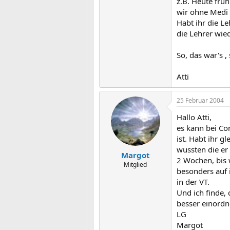
z.B. Heute früh
wir ohne Medi
Habt ihr die L
die Lehrer wied
So, das war's 
Atti
25 Februar 2004
Hallo Atti,
es kann bei Co
ist. Habt ihr 
wussten die er 
Margot
2 Wochen, bis 
Mitglied
besonders auf i
in der VT.
Und ich finde,
besser einordn
LG
Margot