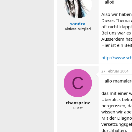
Hallo!!
Also wir haben
Dieses Thema w
sandra
oft nicht klappt
Aktives Mitglied
Bei uns war es
Ausserdem hat 
Hier ist ein B
http://www.sc
27 Februar 2004
C
Hallo mamaler
das mit einer w
Überblick beko
chaosprinz
hergerissen, d
Guest
wissen wir aber
Mit der Diagnos
versetzungsgef
durchhalten.