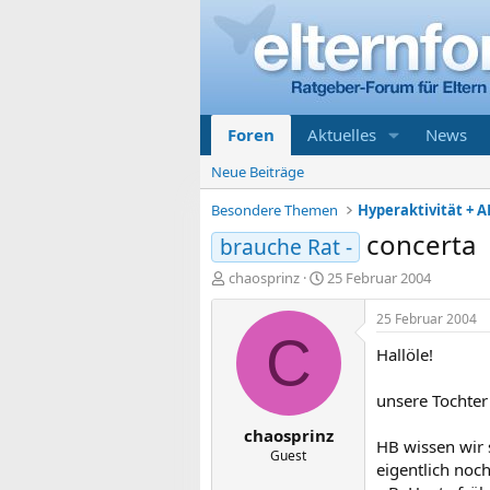
Foren
Aktuelles
News
Neue Beiträge
Besondere Themen
Hyperaktivität + A
concerta
brauche Rat -
E
E
chaosprinz
25 Februar 2004
r
r
s
s
25 Februar 2004
t
t
C
Hallöle!
e
e
l
l
l
l
unsere Tochter
e
t
chaosprinz
r
a
HB wissen wir 
m
Guest
eigentlich noc