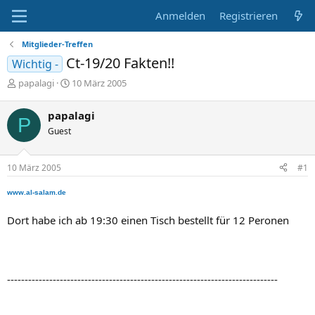
Anmelden
Registrieren
Mitglieder-Treffen
Ct-19/20 Fakten!!
Wichtig -
E
E
papalagi
10 März 2005
r
r
s
s
papalagi
P
t
t
Guest
e
e
l
l
l
l
10 März 2005
#1
e
t
r
a
www.al-salam.de
m
Dort habe ich ab 19:30 einen Tisch bestellt für 12 Peronen
-----------------------------------------------------------------------------