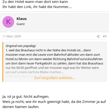
Zu den Hotel wann man dort sein kann
Ihr habt den Link, ihr habt die Nummer....
Klaus
K
Guest
11 März 2005
#9
Original von papalagi
1. weil das Brauhaus nicht in der Nähe des Hotels ist... dann
müssten man erst die Leute vom Bahnhof abholen um dann zum
Hotel zu fahren um dann wieder Richtung Bahnhof zurückzufahren
um dort dann teuer Parkgebühr zu zahlen, dann hat das Braushaus
nur bis 00:30 geöffnet und wir müssten egal was für Wetter wäre
uns auf unsere nächste Bleibe machen....
2. könnten dann nicht alle was trinken (Fahrer)
Zum Vergrößern anklicken....
3. nehmen Andschan und Gerhard den kleinen Linus mit, (geht
nicht anders, weil sie keine 3 Kinder gleichzeitig unter bekommen)
also wäre es besser für Gerhard, der dann mit Linus ins Hotel geht
wenn es Zeit ist, keinen so weiten weg hat.
Ja, ist ja gut. Nicht aufregen.
4. soll dies kein Besäufnis werden...
Weis ja nicht, wie ihr euch geeinigt habt, da die Zimmer ja auf
deinen Namen laufen.