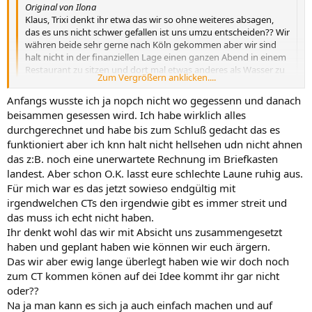
Original von Ilona
Klaus, Trixi denkt ihr etwa das wir so ohne weiteres absagen,
das es uns nicht schwer gefallen ist uns umzu entscheiden?? Wir
währen beide sehr gerne nach Köln gekommen aber wir sind
halt nicht in der finanziellen Lage einen ganzen Abend in einem
Restaurant zu sitzen und dort mal etwas anderes als Wasser zu
Zum Vergrößern anklicken....
trinken. Wenn ich wegfahre möchte ich das auch geniesen und
nicht jede Minute daran denken wie viel Geld darf ich jetzt noch
Zum Vergrößern anklicken....
Anfangs wusste ich ja nopch nicht wo gegessenn und danach
ausgeben.
beisammen gesessen wird. Ich habe wirklich alles
durchgerechnet und habe bis zum Schluß gedacht das es
Genau das war der Grund warum ich gleich
AM ANFANG
aus den
funktioniert aber ich knn halt nicht hellsehen udn nicht ahnen
Planungen wieder ausgestiegen bin !
das z:B. noch eine unerwartete Rechnung im Briefkasten
Ich weiß, das ich es mir nicht leisten kann !
Aber sowas weiß ich doch von Anfang an...
landest. Aber schon O.K. lasst eure schlechte Laune ruhig aus.
Nicht erst wenn Zimmer und Restaurant gebucht sind !!!! ????
Für mich war es das jetzt sowieso endgültig mit
irgendwelchen CTs den irgendwie gibt es immer streit und
Ich bin richtig froh, das ich mit dem ganzen CT nix zu tun hab...
das muss ich echt nicht haben.
Bea :knutsch :maldrueck
Ihr denkt wohl das wir mit Absicht uns zusammengesetzt
,- nicht ärgern...
haben und geplant haben wie können wir euch ärgern.
Das wir aber ewig lange überlegt haben wie wir doch noch
zum CT kommen könen auf dei Idee kommt ihr gar nicht
oder??
Na ja man kann es sich ja auch einfach machen und auf