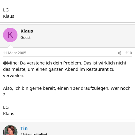
Zu der Getränkekarte
Ihr habr den Link, ihr habt die Nummer...
LG
Klaus
Zu den Hotel wann man dort sein kann
Ihr habt den Link, ihr habt die Nummer
....
Klaus
K
Guest
11 März 2005
#10
@Mine: Da verstehe ich dein Problem. Das ist wirklich nicht
das meiste, um einen ganzen Abend im Restaurant zu
verweilen.
Also, ich bin gerne bereit, einen 10er draufzulegen. Wer noch
?
LG
Klaus
Tin
Aktives Mitglied