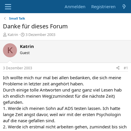
Anmelden
Registrieren
Small Talk
Danke für dieses Forum
E
E
Katrin
3 Dezember 2003
r
r
s
s
Katrin
K
t
t
Guest
e
e
l
l
l
l
3 Dezember 2003
#1
e
t
r
a
Ich wollte mich nur mal bei allen bedanken, die sich meine
m
Probleme in letzter zeit angehört haben.
Durch einige tolle Antworten und ganz ganz viel Lesen hab
ich endlich meinen Weg(zumindest für die nächste Zeit)
gefunden.
1. Werde ich meinen Sohn auf ADS testen lassen. Ich hatte
lange Zeit angst davor, weil wir mit der ersten Psychologin
auf die nase gefallen sind.
2. Werde ich erstmal nicht arbeiten gehen, zumindest bis sich