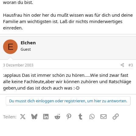
woran du bist.
Hausfrau hin oder her du mußt wissen was für dich und deine
Familie am wichtigsten ist. Laß dir nichts minderwertiges
einreden.
Elchen
E
Guest
3 Dezember 2003
#3
:applaus Das ist immer schön zu hören.....Wie sind zwar fast
alle keine Fachleute,aber wir können zuhören und Ratschläge
geben,und das ist doch auch was :-D
Du musst dich einloggen oder registrieren, um hier zu antworten.
X (Twitter)
Bluesky
LinkedIn
Reddit
Pinterest
Tumblr
WhatsApp
E-Mail
Link
Teilen: