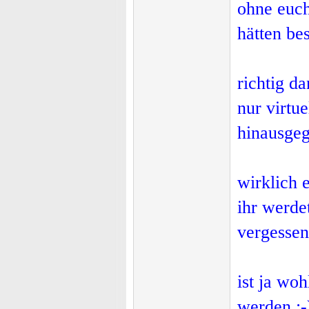
ohne euch
hätten be
richtig d
nur virtue
hinausgeg
wirklich
ihr werde
vergessen
ist ja wo
werden ;-