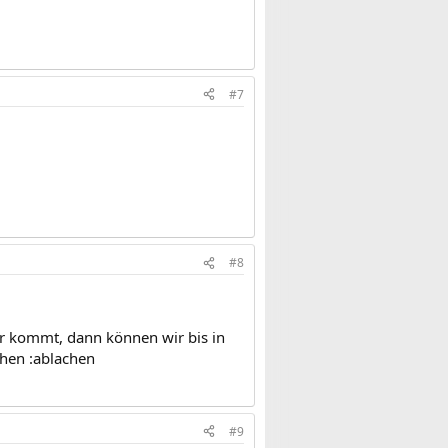
#7
#8
ter kommt, dann können wir bis in
chen :ablachen
#9