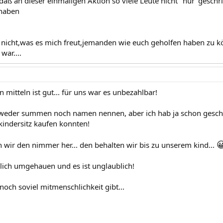
,daß an dieser einmaligen Aktion so viele Leute nicht "nur"geschr
 haben
 nicht,was es mich freut,jemanden wie euch geholfen haben zu 
war....
en mitteln ist gut... für uns war es unbezahlbar!
weder summen noch namen nennen, aber ich hab ja schon geschr
ndersitz kaufen konnten!

n wir den nimmer her... den behalten wir bis zu unserem kind...
klich umgehauen und es ist unglaublich!
noch soviel mitmenschlichkeit gibt...