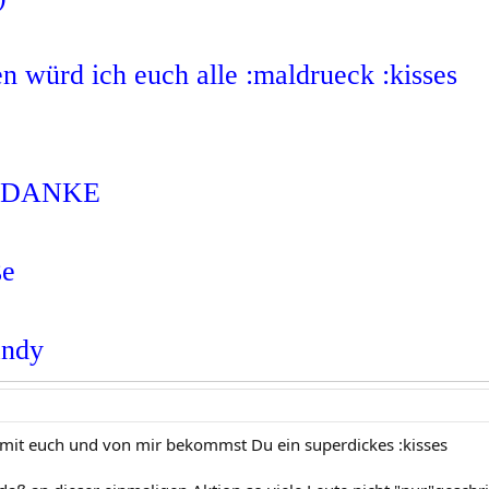
en würd ich euch alle :maldrueck :kisses
l DANKE
ße
andy
 mit euch und von mir bekommst Du ein superdickes :kisses