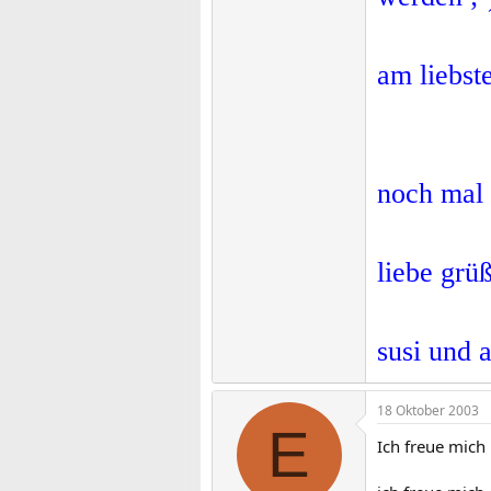
am liebst
noch ma
liebe grü
susi und 
18 Oktober 2003
E
Ich freue mich