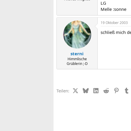
LG
Melle :sonne
19 Oktober 2003
schließ mich de
sterni
Himmlische
Grüblerin ;-D
X (Twitter)
Bluesky
LinkedIn
Reddit
Pinter
Teilen: