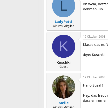
L
oh weia, hoffen
nehmen. 8o
LadyPotti
Aktives Mitglied
19 Oktober 2003
K
Klasse das es f
:bye: Kuschki
Kuschki
Guest
19 Oktober 2003
Hallo Susal !
Hey, das freut
dass er immer u
Melle
Aktives Mitglied