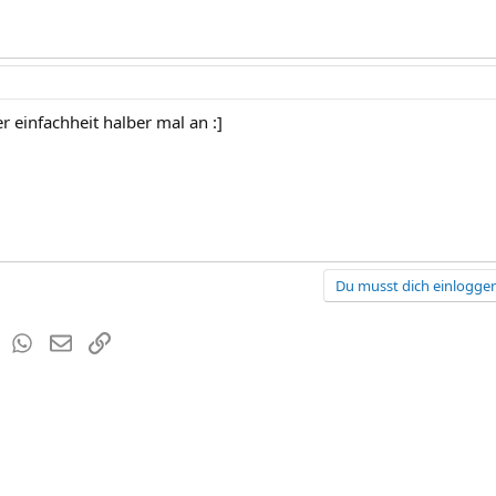
r einfachheit halber mal an :]
Du musst dich einloggen
est
Tumblr
WhatsApp
E-Mail
Link