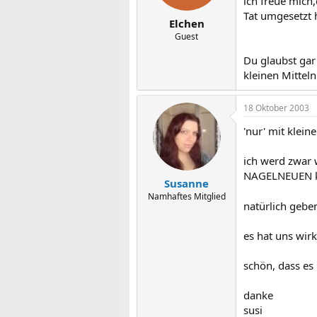
ich freue mich
Tat umgesetzt
Elchen
Guest
Du glaubst gar
kleinen Mitteln 
18 Oktober 2003
'nur' mit klein
ich werd zwar 
NAGELNEUEN ki
Susanne
Namhaftes Mitglied
natürlich gebe
es hat uns wir
schön, dass es 
danke
susi