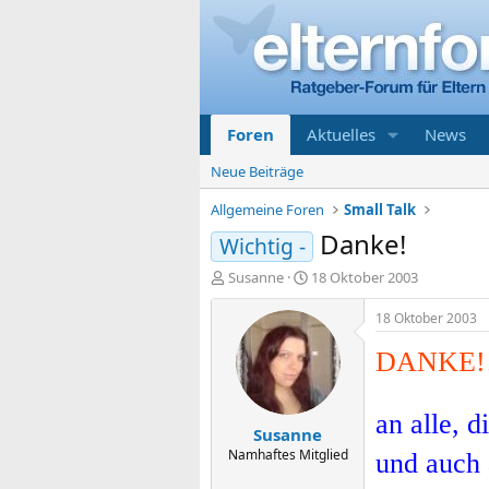
Foren
Aktuelles
News
Neue Beiträge
Allgemeine Foren
Small Talk
Danke!
Wichtig -
E
E
Susanne
18 Oktober 2003
r
r
s
s
18 Oktober 2003
t
t
e
e
DANKE!
l
l
l
l
e
t
an alle, d
Susanne
r
a
m
Namhaftes Mitglied
und auch 