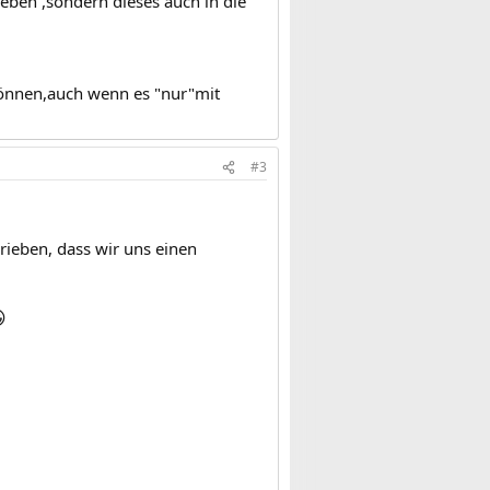
ieben ,sondern dieses auch in die
können,auch wenn es "nur"mit
#3
ieben, dass wir uns einen
