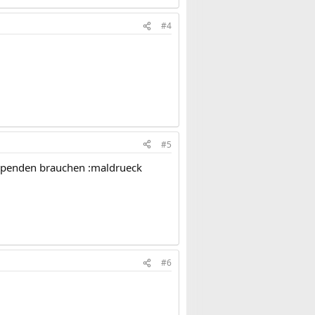
#4
#5
t Spenden brauchen :maldrueck
#6