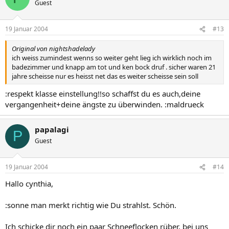
Guest
19 Januar 2004
#13
Original von nightshadelady
ich weiss zumindest wenns so weiter geht lieg ich wirklich noch im
badezimmer und knapp am tot und ken bock druf . sicher waren 21
jahre scheisse nur es heisst net das es weiter scheisse sein soll
:respekt klasse einstellung!!so schaffst du es auch,deine
vergangenheit+deine ängste zu überwinden. :maldrueck
papalagi
P
Guest
19 Januar 2004
#14
Hallo cynthia,
:sonne man merkt richtig wie Du strahlst. Schön.
Ich schicke dir noch ein paar Schneeflocken rüber, bei uns