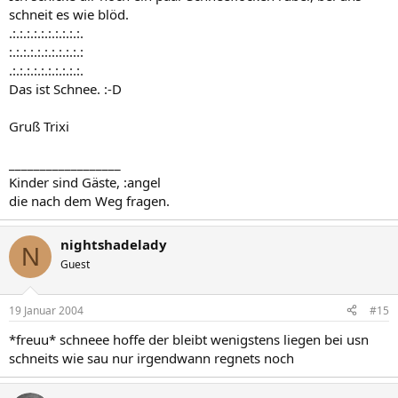
schneit es wie blöd.
.:.:.:.:.:.:.:.:.:.:.
:.:.:.:.:.:.:.:.:.:.:
.:.:.:.:.:.:.:.:.:.:.
Das ist Schnee. :-D
Gruß Trixi
__________________
Kinder sind Gäste, :angel
die nach dem Weg fragen.
nightshadelady
N
Guest
19 Januar 2004
#15
*freuu* schneee hoffe der bleibt wenigstens liegen bei usn
schneits wie sau nur irgendwann regnets noch