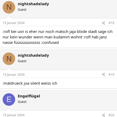
nightshadelady
N
Guest
19 Januar 2004
#18
:rofl bei usn is eher nur noch matsch jaja blöde stadt sage ich
nur kein wunder wenn man kudamm wohnt :rofl hab janz
nasse füüüüüüssssss :confused
nightshadelady
N
Guest
19 Januar 2004
#19
:maldrueck joa silent weiss ich
Engelflügel
E
Guest
19 Januar 2004
#20