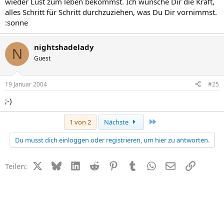
wieder Lust zum leben bekommst. Ich wünsche Dir die Kraft,
alles Schritt für Schritt durchzuziehen, was Du Dir vornimmst.
:sonne
nightshadelady
N
Guest
19 Januar 2004
#25
;-)
Letzte
1 von 2
Nächste
Du musst dich einloggen oder registrieren, um hier zu antworten.
X (Twitter)
Bluesky
LinkedIn
Reddit
Pinterest
Tumblr
WhatsApp
E-Mail
Link
Teilen: