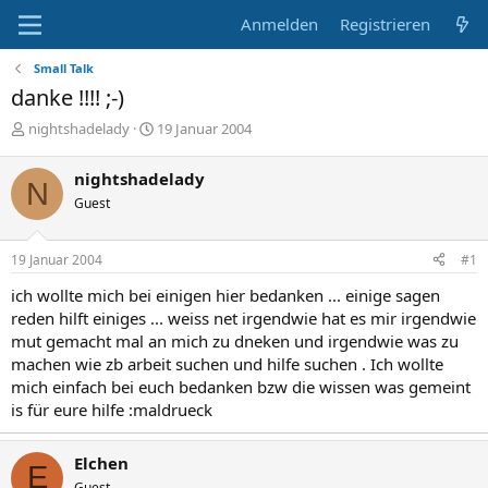
Anmelden
Registrieren
Small Talk
danke !!!! ;-)
E
E
nightshadelady
19 Januar 2004
r
r
s
s
nightshadelady
N
t
t
Guest
e
e
l
l
l
l
19 Januar 2004
#1
e
t
r
a
ich wollte mich bei einigen hier bedanken ... einige sagen
m
reden hilft einiges ... weiss net irgendwie hat es mir irgendwie
mut gemacht mal an mich zu dneken und irgendwie was zu
machen wie zb arbeit suchen und hilfe suchen . Ich wollte
mich einfach bei euch bedanken bzw die wissen was gemeint
is für eure hilfe :maldrueck
Elchen
E
Guest