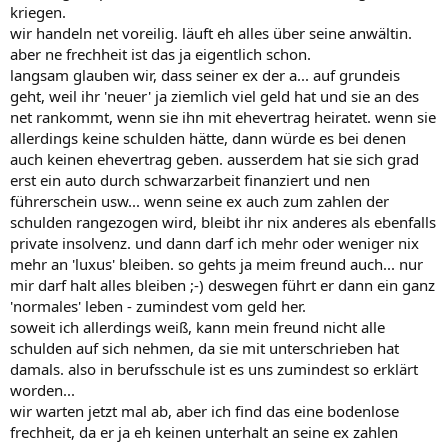
kriegen.
wir handeln net voreilig. läuft eh alles über seine anwältin.
aber ne frechheit ist das ja eigentlich schon.
langsam glauben wir, dass seiner ex der a... auf grundeis
geht, weil ihr 'neuer' ja ziemlich viel geld hat und sie an des
net rankommt, wenn sie ihn mit ehevertrag heiratet. wenn sie
allerdings keine schulden hätte, dann würde es bei denen
auch keinen ehevertrag geben. ausserdem hat sie sich grad
erst ein auto durch schwarzarbeit finanziert und nen
führerschein usw... wenn seine ex auch zum zahlen der
schulden rangezogen wird, bleibt ihr nix anderes als ebenfalls
private insolvenz. und dann darf ich mehr oder weniger nix
mehr an 'luxus' bleiben. so gehts ja meim freund auch... nur
mir darf halt alles bleiben ;-) deswegen führt er dann ein ganz
'normales' leben - zumindest vom geld her.
soweit ich allerdings weiß, kann mein freund nicht alle
schulden auf sich nehmen, da sie mit unterschrieben hat
damals. also in berufsschule ist es uns zumindest so erklärt
worden...
wir warten jetzt mal ab, aber ich find das eine bodenlose
frechheit, da er ja eh keinen unterhalt an seine ex zahlen