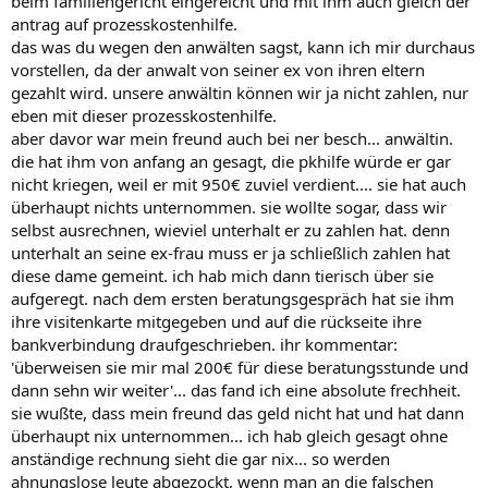
beim familiengericht eingereicht und mit ihm auch gleich der
antrag auf prozesskostenhilfe.
das was du wegen den anwälten sagst, kann ich mir durchaus
vorstellen, da der anwalt von seiner ex von ihren eltern
gezahlt wird. unsere anwältin können wir ja nicht zahlen, nur
eben mit dieser prozesskostenhilfe.
aber davor war mein freund auch bei ner besch... anwältin.
die hat ihm von anfang an gesagt, die pkhilfe würde er gar
nicht kriegen, weil er mit 950€ zuviel verdient.... sie hat auch
überhaupt nichts unternommen. sie wollte sogar, dass wir
selbst ausrechnen, wieviel unterhalt er zu zahlen hat. denn
unterhalt an seine ex-frau muss er ja schließlich zahlen hat
diese dame gemeint. ich hab mich dann tierisch über sie
aufgeregt. nach dem ersten beratungsgespräch hat sie ihm
ihre visitenkarte mitgegeben und auf die rückseite ihre
bankverbindung draufgeschrieben. ihr kommentar:
'überweisen sie mir mal 200€ für diese beratungsstunde und
dann sehn wir weiter'... das fand ich eine absolute frechheit.
sie wußte, dass mein freund das geld nicht hat und hat dann
überhaupt nix unternommen... ich hab gleich gesagt ohne
anständige rechnung sieht die gar nix... so werden
ahnungslose leute abgezockt, wenn man an die falschen