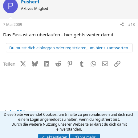
Pusher1
P
Aktives Mitglied
7 Mai 2009
#13
Das Fass ist am überlaufen - hier gehts weiter damit
Du musst dich einloggen oder registrieren, um hier zu antworten.
X (Twitter)
Bluesky
LinkedIn
Reddit
Pinterest
Tumblr
WhatsApp
E-Mail
Link
Teilen:
Small Talk
Diese Seite verwendet Cookies, um Inhalte zu personalisieren und dich nach
einem Login angemeldet zu halten, wenn du registriert bist.
Durch die weitere Nutzung unserer Webseite erklärst du dich damit
Kontakt
Nutzungsbedingungen
Datenschutz
Hilfe
R
einverstanden.
S
S
®
Community platform by XenForo
© 2010-2026 XenForo Ltd.
Akzeptieren
Erfahre mehr…