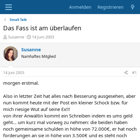
Anmelden
Registrieren
Small Talk
Das Fass ist am überlaufen
E
E
Susanne
14 Juni 2003
r
r
s
s
Susanne
t
t
Namhaftes Mitglied
e
e
l
l
l
l
14 Juni 2003
#1
e
t
r
a
morgen erstmal.
m
Also in letzter Zeit hat alles nach Besserung ausgesehen, aber
nun kommt heute mit der Post ein kleiner Schock bzw. für
mich riesige Wut auf seine Ex!!!
von ihrer Anwältin kommt ein Schreiben indem es ums geld
geht... um kurz mal vorweg zu nehmen: die beiden haben
noch gemeinsame schulden in höhe von 72.000€, er hat noch
forderungen an sie in höhe von 3.500€ und es steht noch