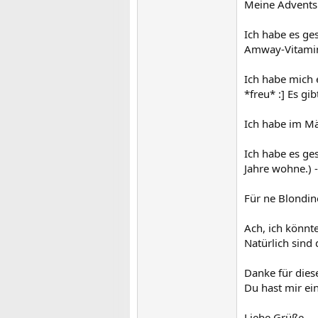
Meine Adventsk
Ich habe es ge
Amway-Vitamin
Ich habe mich 
*freu* :] Es gi
Ich habe im Mä
Ich habe es ge
Jahre wohne.) -
Für ne Blondine
Ach, ich könnt
Natürlich sind 
Danke für dies
Du hast mir ei
Liebe Grüße