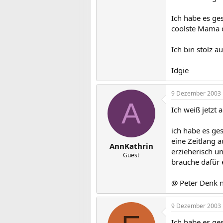
Ich habe es ge
coolste Mama d
Ich bin stolz a
Idgie
9 Dezember 2003
A
Ich weiß jetzt 
ich habe es ge
eine Zeitlang a
AnnKathrin
erzieherisch un
Guest
brauche dafür 
@ Peter Denk no
9 Dezember 2003
Ich habe es g