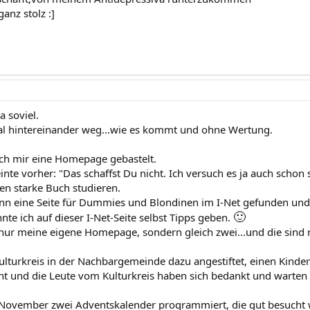
ganz stolz :]
a soviel.
al hintereinander weg...wie es kommt und ohne Wertung.
ich mir eine Homepage gebastelt.
te vorher: "Das schaffst Du nicht. Ich versuch es ja auch schon 
ten starke Buch studieren.
nn eine Seite für Dummies und Blondinen im I-Net gefunden und 
🙂
te ich auf dieser I-Net-Seite selbst Tipps geben.
 nur meine eigene Homepage, sondern gleich zwei...und die sind n
ulturkreis in der Nachbargemeinde dazu angestiftet, einen Kinde
ht und die Leute vom Kulturkreis haben sich bedankt und warten 
 November zwei Adventskalender programmiert, die gut besucht