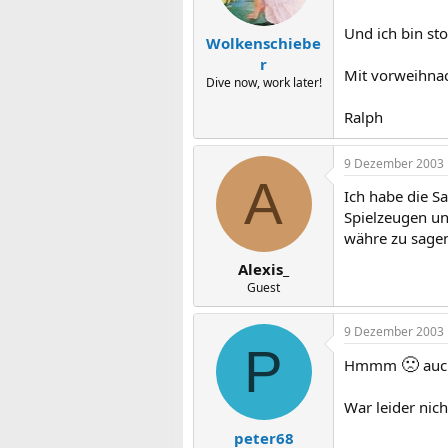
Und ich bin st
Wolkenschiebe
r
Mit vorweihnac
Dive now, work later!
Ralph
9 Dezember 2003
A
Ich habe die 
Spielzeugen un
währe zu sagen,
Alexis_
Guest
9 Dezember 2003
P
🙁
Hmmm
auch
War leider nicht
peter68