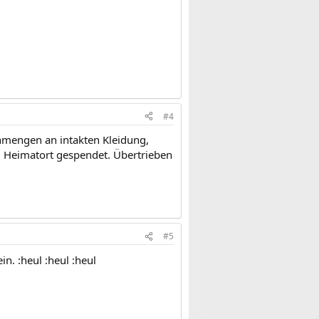
#4
nmengen an intakten Kleidung,
 Heimatort gespendet. Übertrieben
#5
in. :heul :heul :heul