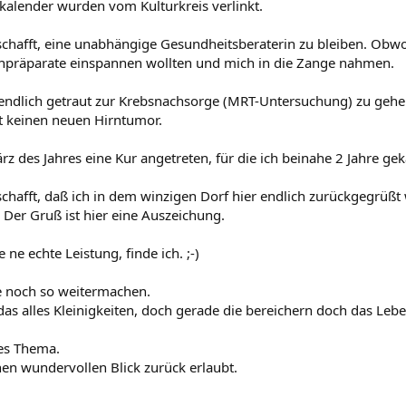
alender wurden vom Kulturkreis verlinkt.
schafft, eine unabhängige Gesundheitsberaterin zu bleiben. Obw
präparate einspannen wollten und mich in die Zange nahmen.
endlich getraut zur Krebsnachsorge (MRT-Untersuchung) zu geh
bt keinen neuen Hirntumor.
rz des Jahres eine Kur angetreten, für die ich beinahe 2 Jahre ge
schafft, daß ich in dem winzigen Dorf hier endlich zurückgegrüßt 
 Der Gruß ist hier eine Auszeichung.
 ne echte Leistung, finde ich. ;-)
e noch so weitermachen.
das alles Kleinigkeiten, doch gerade die bereichern doch das Lebe
es Thema.
nen wundervollen Blick zurück erlaubt.