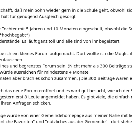
chafft, daß mein Sohn wieder gern in die Schule geht, obwohl sic
e halt für genügend Ausgleich gesorgt.
 Tochter mit 5 Jahren und 10 Monaten eingeschult, obwohl die Sc
(*hochbegabt*)
erstände! Es läuft ganz toll und alle sind von ihr begeistert.
e ich ein kleines Forum aufgemacht. Dort wollte ich die Möglichk
zutauschen.
leines und begrenztes Forum sein. (Nicht mehr als 300 Beiträge sta
s würde ausreichen für mindestens 4 Monate.
aten aber brach es schon zusammen. (Die 300 Beiträge waren er
ch das neue Forum eröffnet und es wird gut besucht, wie ich der
gestern erst 8 Leute angemeldet haben. Es gibt viele, die einfach
t ihren Anfragen schicken.
e wurde von einer Gemeindehomepage aus meiner Nähe mit li
önliche Favoriten" und "nützliches aus der Gemeinde" - dort stehe