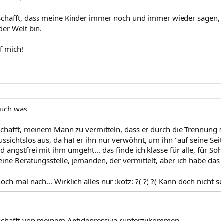
schafft, dass meine Kinder immer noch und immer wieder sagen, da
er Welt bin.
uf mich!
auch was...
schafft, meinem Mann zu vermitteln, dass er durch die Trennung s
ussichtslos aus, da hat er ihn nur verwöhnt, um ihn "auf seine Seit
d angstfrei mit ihm umgeht... das finde ich klasse für alle, für So
eine Beratungsstelle, jemanden, der vermittelt, aber ich habe da
ch mal nach... Wirklich alles nur :kotz: ?( ?( ?( Kann doch nicht s
eschafft,von meinem Antidepressiva runterzukommen