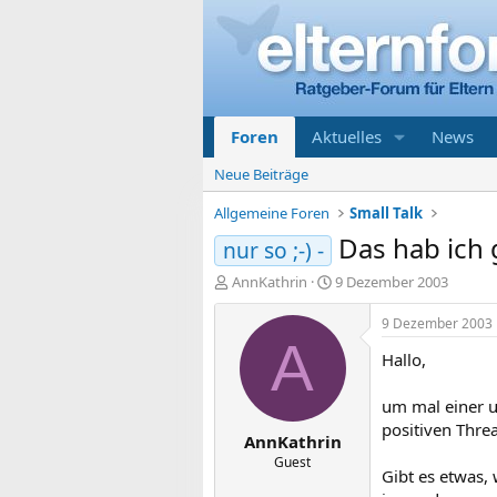
Foren
Aktuelles
News
Neue Beiträge
Allgemeine Foren
Small Talk
Das hab ich
nur so ;-) -
E
E
AnnKathrin
9 Dezember 2003
r
r
s
s
9 Dezember 2003
t
t
A
Hallo,
e
e
l
l
l
l
um mal einer u
e
t
positiven Thre
AnnKathrin
r
a
m
Guest
Gibt es etwas, 