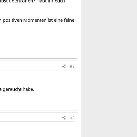
bst übertroffen? Habt ihr euch
 positiven Momenten ist eine feine
#2
te geraucht habe.
#3