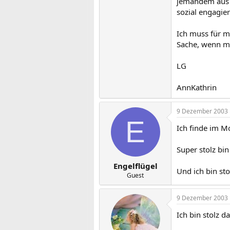
jemandem aus d
sozial engagiert?
Ich muss für m
Sache, wenn man
LG
AnnKathrin
9 Dezember 2003
E
Ich finde im Mo
Super stolz bin
Engelflügel
Und ich bin st
Guest
9 Dezember 2003
Ich bin stolz 