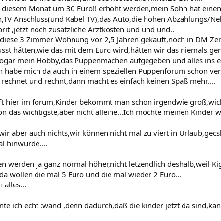
in diesem Monat um 30 Euro!! erhöht werden,mein Sohn hat einen 
,TV Anschluss(und Kabel TV),das Auto,die hohen Abzahlungs/Ne
rit ,jetzt noch zusätzliche Arztkosten und und und..
diese 3 Zimmer Wohnung vor 2,5 Jahren gekauft,noch in DM Zeit
st hätten,wie das mit dem Euro wird,hätten wir das niemals gema
 sogar mein Hobby,das Puppenmachen aufgegeben und alles ins eb
ch habe mich da auch in einem speziellen Puppenforum schon ve
rechnet und rechnt,dann macht es einfach keinen Spaß mehr....
oft hier im forum,Kinder bekommt man schon irgendwie groß,wichti
hon das wichtigste,aber nicht alleine...Ich möchte meinen Kinder w
ir aber auch nichts,wir können nicht mal zu viert in Urlaub,ge
l hinwürde....
n werden ja ganz normal höher,nicht letzendlich deshalb,weil K
da wollen die mal 5 Euro und die mal wieder 2 Euro...
 alles...
e ich echt :wand ,denn dadurch,daß die kinder jetzt da sind,kann