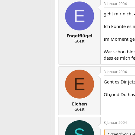
3 Januar 2004
E
geht mir nicht 
Ich könnte es 
Engelflügel
Im Moment geht
Guest
War schon blöd
dass es mich f
3 Januar 2004
E
Geht es Dir jet
Oh,und Du hast
Elchen
Guest
3 Januar 2004
S
Original von sile