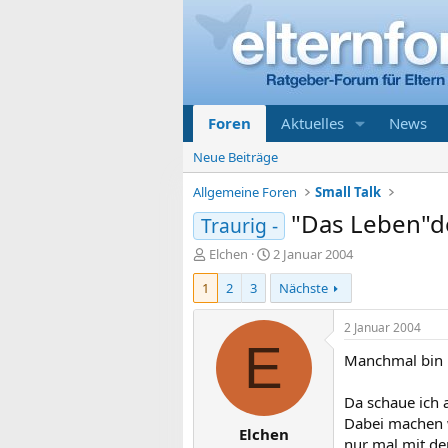
Foren
Aktuelles
News
Neue Beiträge
Allgemeine Foren
Small Talk
"Das Leben"d
Traurig -
E
E
Elchen
2 Januar 2004
r
r
1
2
3
Nächste
s
s
t
t
e
e
2 Januar 2004
l
l
E
Manchmal bin ic
l
l
e
t
r
a
Da schaue ich 
m
Dabei machen w
Elchen
nur mal mit de