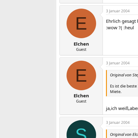
3 Januar 2004
E
Ehrlich gesagt
:wow ?( :heul
Elchen
Guest
3 Januar 2004
E
Original von St
Es ist die bes
Miete.
Elchen
Guest
ja,ich weiß,abe
3 Januar 2004
S
Original von El