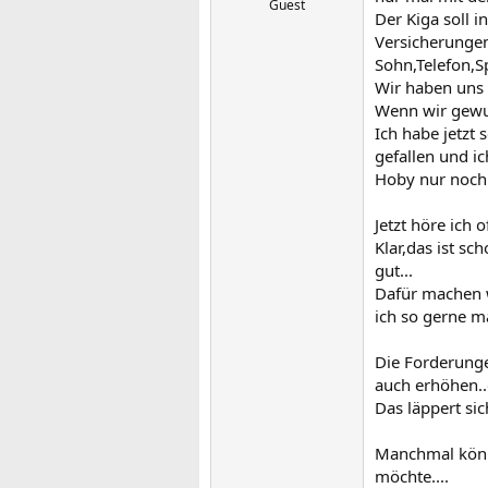
Guest
Der Kiga soll 
Versicherungen
Sohn,Telefon,Sp
Wir haben uns 
Wenn wir gewus
Ich habe jetzt
gefallen und i
Hoby nur noch 
Jetzt höre ich 
Klar,das ist sc
gut...
Dafür machen w
ich so gerne ma
Die Forderunge
auch erhöhen..
Das läppert sich
Manchmal könnt
möchte....