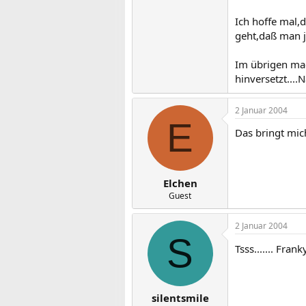
Ich hoffe mal,
geht,daß man j
Im übrigen mac
hinversetzt....
2 Januar 2004
E
Das bringt mich
Elchen
Guest
2 Januar 2004
S
Tsss....... Fran
silentsmile