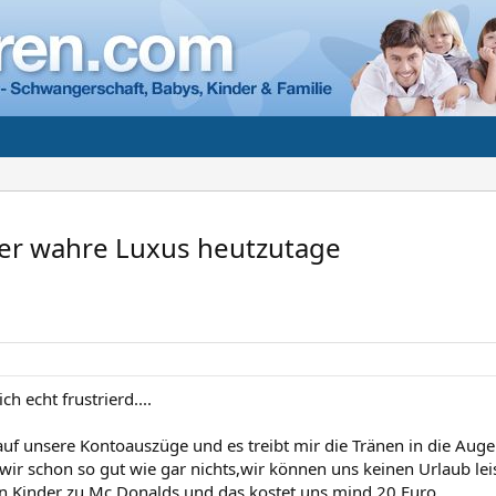
er wahre Luxus heutzutage
h echt frustrierd....
auf unsere Kontoauszüge und es treibt mir die Tränen in die Auge
ir schon so gut wie gar nichts,wir können uns keinen Urlaub le
n Kinder zu Mc Donalds,und das kostet uns mind.20 Euro....