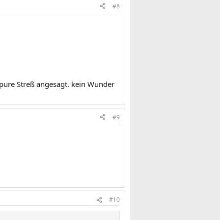
#8
 pure Streß angesagt. kein Wunder
#9
#10