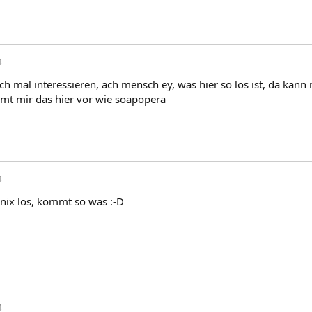
4
h mal interessieren, ach mensch ey, was hier so los ist, da kan
mt mir das hier vor wie soapopera
4
nix los, kommt so was :-D
4