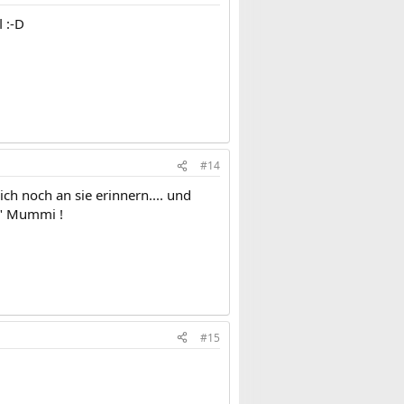
 :-D
#14
ch noch an sie erinnern.... und
ig" Mummi !
#15