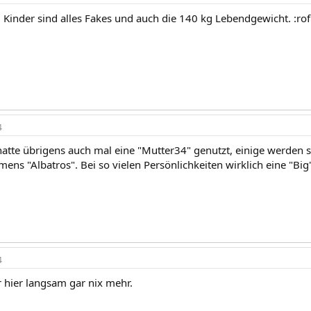
 Kinder sind alles Fakes und auch die 140 kg Lebendgewicht. :rofl
4
hatte übrigens auch mal eine "Mutter34" genutzt, einige werden si
mens "Albatros". Bei so vielen Persönlichkeiten wirklich eine "B
4
r hier langsam gar nix mehr.