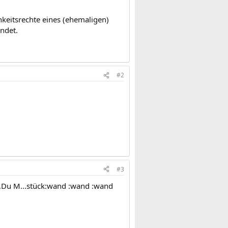
keitsrechte eines (ehemaligen)
ndet.
#2
#3
n,Du M...stück:wand :wand :wand