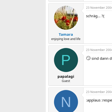
23 November 200
schräg... ?(
Tamara
enjoying love and life
23 November 200
P
🙄
sind dann di
papalagi
Guest
23 November 200
N
:applaus :respek