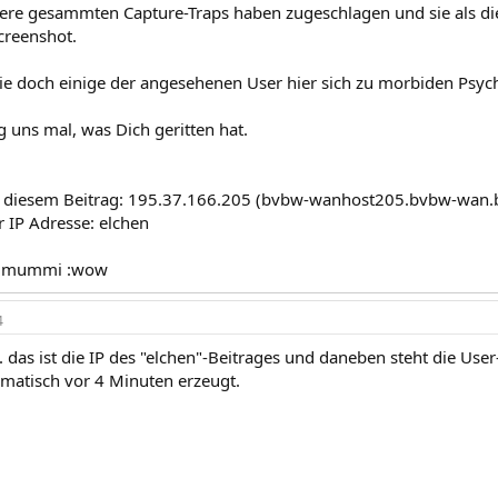
ere gesammten Capture-Traps haben zugeschlagen und sie als die Ü
creenshot.
ie doch einige der angesehenen User hier sich zu morbiden Psyc
uns mal, was Dich geritten hat.
n diesem Beitrag: 195.37.166.205 (bvbw-wanhost205.bvbw-wan.
r IP Adresse: elchen
igmummi :wow
4
.. das ist die IP des "elchen"-Beitrages und daneben steht die U
matisch vor 4 Minuten erzeugt.