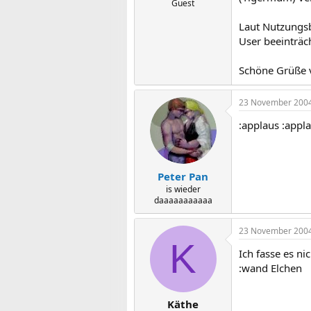
Guest
Laut Nutzungsb
User beeinträc
Schöne Grüße 
23 November 200
:applaus :appl
Peter Pan
is wieder
daaaaaaaaaaa
23 November 200
K
Ich fasse es n
:wand Elchen
Käthe