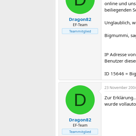
online und uns
beiliegenden S
Dragon82
Unglaublich, w
EF-Team
Teammitglied
Bigmummi, sag 
IP Adresse vo
Benutzer diese
ID 15646 = B
23 November 200
D
Zur Erklärung.
wurde vollauto
Dragon82
EF-Team
Teammitglied