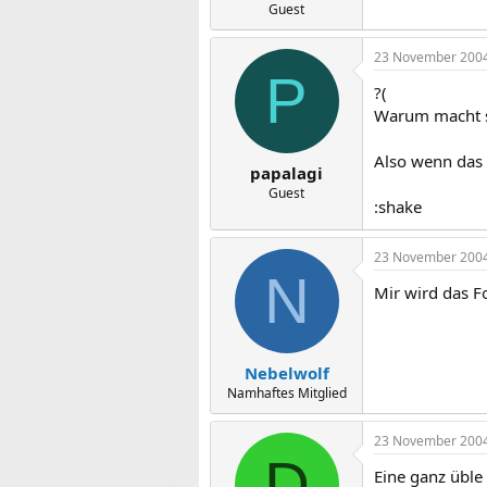
Guest
23 November 200
P
?(
Warum macht s
Also wenn das w
papalagi
Guest
:shake
23 November 200
N
Mir wird das 
Nebelwolf
Namhaftes Mitglied
23 November 200
D
Eine ganz üble