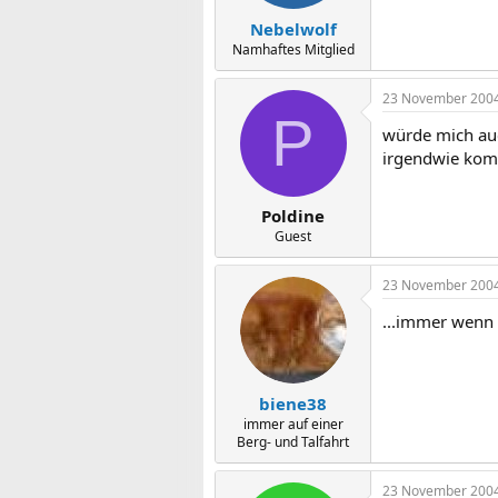
Nebelwolf
Namhaftes Mitglied
23 November 200
P
würde mich auc
irgendwie kom
Poldine
Guest
23 November 200
...immer wenn 
biene38
immer auf einer
Berg- und Talfahrt
23 November 200