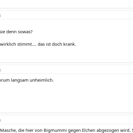
4
ie denn sowas?
irklich stimmt.... das ist doch krank.
4
Forum langsam unheimlich.
4
 Masche, die hier von Bigmummi gegen Elchen abgezogen wird. Si