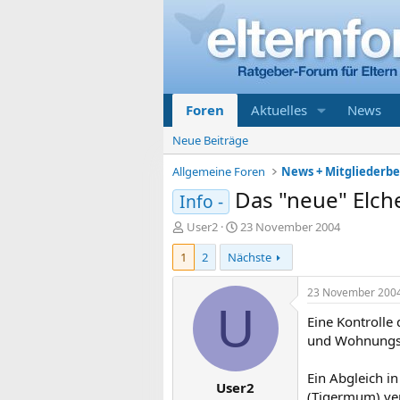
Foren
Aktuelles
News
Neue Beiträge
Allgemeine Foren
News + Mitgliederb
Das "neue" Elch
Info -
E
E
User2
23 November 2004
r
r
1
2
Nächste
s
s
t
t
e
e
23 November 200
l
l
U
Eine Kontrolle
l
l
e
t
und Wohnungs
r
a
m
Ein Abgleich 
User2
(Tigermum) ver