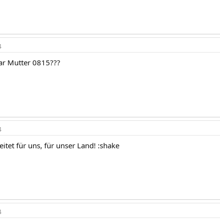
4
war Mutter 0815???
4
itet für uns, für unser Land! :shake
4