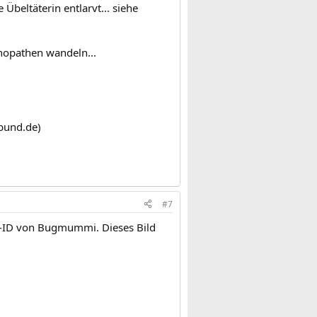
beltäterin entlarvt... siehe
hopathen wandeln...
bund.de)
#7
ser-ID von Bugmummi. Dieses Bild