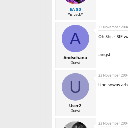
EA 80
*is back*
23 November 200
A
Oh Shit - SIE 
:angst
Andschana
Guest
23 November 200
U
Und sowas arbe
User2
Guest
23 November 200