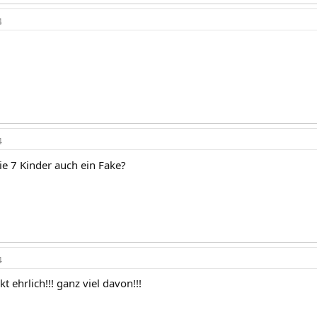
4
4
e 7 Kinder auch ein Fake?
4
t ehrlich!!! ganz viel davon!!!