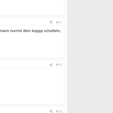
#11
n mann nurmit dem koppp schütteln,
#12
#13