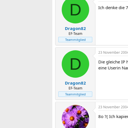
D
Ich denke die 7
Dragon82
EF-Team
Teammitglied
23 November 200
D
Die gleiche IP 
eine Userin Na
Dragon82
EF-Team
Teammitglied
23 November 200
8o ?( Ich kapie