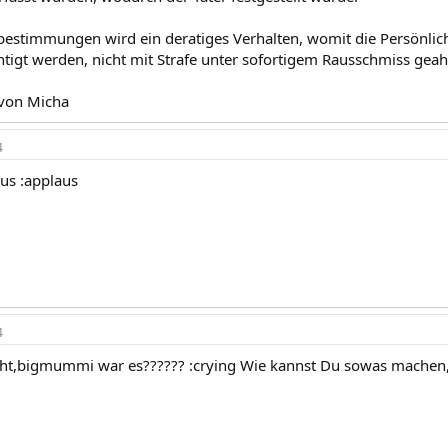
estimmungen wird ein deratiges Verhalten, womit die Persönlich
htigt werden, nicht mit Strafe unter sofortigem Rausschmiss geah
von Micha
4
aus :applaus
4
icht,bigmummi war es?????? :crying Wie kannst Du sowas mache