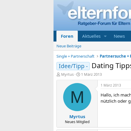
Foren
Aktuelles
News
Neue Beiträge
Single + Partnerschaft
Partnersuche + 
Dating Tipp
Idee/Tipp -
E
E
Myrtus
1 März 2013
r
r
s
s
1 März 2013
t
t
M
Hallo, ich mach
e
e
l
l
nützlich oder g
l
l
e
t
Myrtus
r
a
m
Neues Mitglied