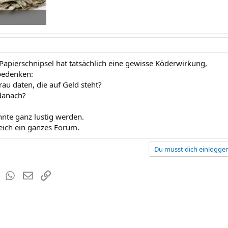
 25
Papierschnipsel hat tatsächlich eine gewisse Köderwirkung,
 bedenken:
Frau daten, die auf Geld steht?
 danach?
nnte ganz lustig werden.
eich ein ganzes Forum.
Du musst dich einloggen
est
Tumblr
WhatsApp
E-Mail
Link