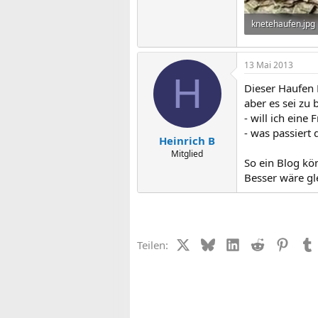
knetehaufen.jpg
7,9 KB · Aufrufe:
13 Mai 2013
H
Dieser Haufen 
aber es sei zu
- will ich eine 
- was passiert
Heinrich B
Mitglied
So ein Blog kö
Besser wäre gl
X (Twitter)
Bluesky
LinkedIn
Reddit
Pinter
Teilen: