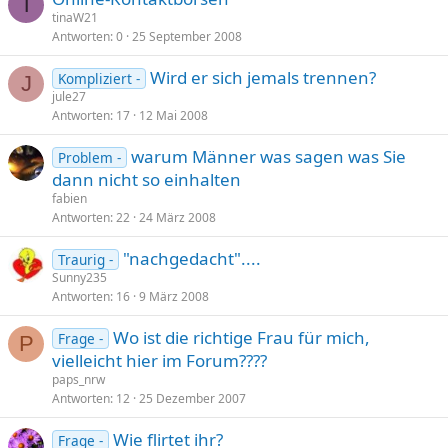
T
tinaW21
Antworten
0
25 September 2008
Wird er sich jemals trennen?
Kompliziert -
J
jule27
Antworten
17
12 Mai 2008
warum Männer was sagen was Sie
Problem -
dann nicht so einhalten
fabien
Antworten
22
24 März 2008
"nachgedacht"....
Traurig -
Sunny235
Antworten
16
9 März 2008
Wo ist die richtige Frau für mich,
Frage -
P
vielleicht hier im Forum????
paps_nrw
Antworten
12
25 Dezember 2007
Wie flirtet ihr?
Frage -