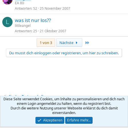
EA 80
Antworten
52
25 November 2007
was ist nur los??
L
littleangel
Antworten
25
21 Oktober 2007
Letzte
1 von 3
Nächste
Du musst dich einloggen oder registrieren, um hier zu schreiben.
Single + Partnerschaft
Diese Seite verwendet Cookies, um Inhalte zu personalisieren und dich nach
einem Login angemeldet zu halten, wenn du registriert bist.
Durch die weitere Nutzung unserer Webseite erklärst du dich damit
Kontakt
Nutzungsbedingungen
Datenschutz
Hilfe
R
einverstanden.
S
S
®
Community platform by XenForo
© 2010-2026 XenForo Ltd.
Akzeptieren
Erfahre mehr…