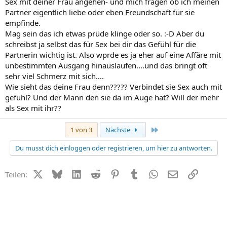
Sex mit deiner Frau angehen- und mich fragen ob ich meinen
Partner eigentlich liebe oder eben Freundschaft für sie
empfinde.
Mag sein das ich etwas prüde klinge oder so. :-D Aber du
schreibst ja selbst das für Sex bei dir das Gefühl für die
Partnerin wichtig ist. Also wprde es ja eher auf eine Affäre mit
unbestimmten Ausgang hinauslaufen....und das bringt oft
sehr viel Schmerz mit sich....
Wie sieht das deine Frau denn????? Verbindet sie Sex auch mit
gefühl? Und der Mann den sie da im Auge hat? Will der mehr
als Sex mit ihr??
Letzte
1 von 3
Nächste
Du musst dich einloggen oder registrieren, um hier zu antworten.
X (Twitter)
Bluesky
LinkedIn
Reddit
Pinterest
Tumblr
WhatsApp
E-Mail
Link
Teilen: