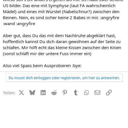
US bilder. Das eine mit Symphyse (laut FA wahrscheinlich
Mädel) und eines mit Würstel (Nabelschnur?) zwischen den
Beinen. Nein, es sind sicher keine 2 Babes in mir. :angryfire
:wand :angryfire
Aber gut, dass Du das mit dem Nachtruhe abgeklärt hast,
hoffentlich kannst Du dich daran gewöhnen auf der Seite zu
schlafen. Mir hilft echt das kleine Kissen zwischen den Knien
(sonst schläft mir der untere Fuss immer ein)
Also viel Spass beim Ausprobieren :bye:
Du musst dich einloggen oder registrieren, um hier zu antworten.
X (Twitter)
Bluesky
LinkedIn
Reddit
Pinterest
Tumblr
WhatsApp
E-Mail
Link
Teilen: