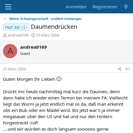
Anmelden
Registrieren
Meine Schwangerschaft - endlich schwanger
Daumendrücken
nur so ;-) -
E
E
andrea0169
25 März 2004
r
r
s
s
andrea0169
A
t
t
Guest
e
e
l
l
l
l
25 März 2004
#1
e
t
r
a
🙂
Guten Morgen Ihr Lieben
m
Drückt mir heute nachmittag mal kurz die Daumen, denn
dann habe ich wieder einen Termin bei meinem FA. Vielleicht
liegt das Wurm ja jetzt endlich mal so da, daß man erkennt
obs ein Bub oder ein Mädel wird. Bis jetzt war's ja immer
megasauer über den US und hat und nur den Hintern
hingestreckt :rofl
....und wir würden es doch langsam soooooo gerne