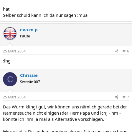
hat.
Selber schuld kann ich da nur sagen :mua
eva.m.p
Pause
25 März 2004
#16
:lhg
Chrissie
C
Sweetie 007
25 März 2004
#17
Das Wurm klingt gut, wir können uns nämlich gerade bei der
Namenssuche nicht einigen (der Herr Papa und ich) - hm -
könnte ich ihm ja mal als Alternative vorschlagen.
Wieso soll´s Dir anders ergehen als mir. Ich habe zwei schöne