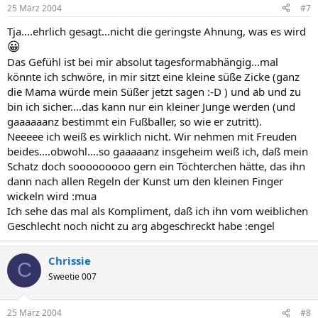
25 März 2004
#7
Tja....ehrlich gesagt...nicht die geringste Ahnung, was es wird
😀
Das Gefühl ist bei mir absolut tagesformabhängig...mal
könnte ich schwöre, in mir sitzt eine kleine süße Zicke (ganz
die Mama würde mein Süßer jetzt sagen :-D ) und ab und zu
bin ich sicher....das kann nur ein kleiner Junge werden (und
gaaaaaanz bestimmt ein Fußballer, so wie er zutritt).
Neeeee ich weiß es wirklich nicht. Wir nehmen mit Freuden
beides....obwohl....so gaaaaanz insgeheim weiß ich, daß mein
Schatz doch sooooooooo gern ein Töchterchen hätte, das ihn
dann nach allen Regeln der Kunst um den kleinen Finger
wickeln wird :mua
Ich sehe das mal als Kompliment, daß ich ihn vom weiblichen
Geschlecht noch nicht zu arg abgeschreckt habe :engel
Chrissie
C
Sweetie 007
25 März 2004
#8