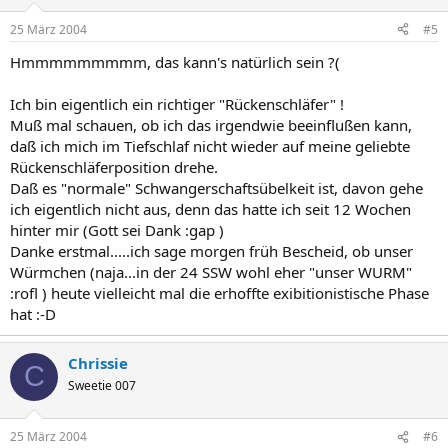
25 März 2004
#5
Hmmmmmmmmm, das kann's natürlich sein ?(
Ich bin eigentlich ein richtiger "Rückenschläfer" !
Muß mal schauen, ob ich das irgendwie beeinflußen kann,
daß ich mich im Tiefschlaf nicht wieder auf meine geliebte
Rückenschläferposition drehe.
Daß es "normale" Schwangerschaftsübelkeit ist, davon gehe
ich eigentlich nicht aus, denn das hatte ich seit 12 Wochen
hinter mir (Gott sei Dank :gap )
Danke erstmal.....ich sage morgen früh Bescheid, ob unser
Würmchen (naja...in der 24 SSW wohl eher "unser WURM"
:rofl ) heute vielleicht mal die erhoffte exibitionistische Phase
hat :-D
Chrissie
C
Sweetie 007
25 März 2004
#6