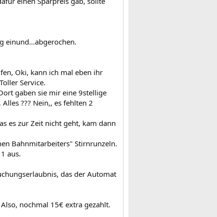
afür einen Sparpreis gab, sollte
ng einund...abgerochen.
en, Oki, kann ich mal eben ihr
oller Service.
rt gaben sie mir eine 9stellige
lles ??? Nein,, es fehlten 2
as es zur Zeit nicht geht, kam dann
hen Bahnmitarbeiters" Stirnrunzeln.
 1 aus.
buchungserlaubnis, das der Automat
 Also, nochmal 15€ extra gezahlt.