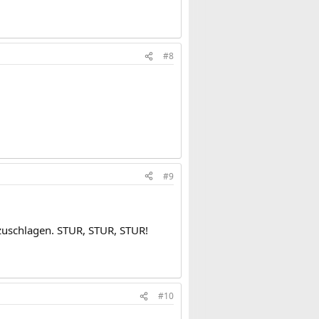
#8
#9
uschlagen. STUR, STUR, STUR!
#10