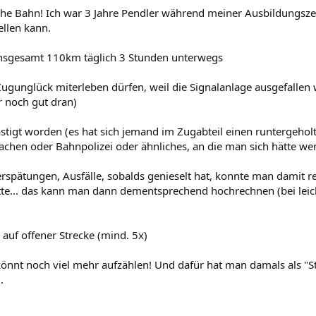
che Bahn! Ich war 3 Jahre Pendler während meiner Ausbildungszeit.
ellen kann.
 insgesamt 110km täglich 3 Stunden unterwegs
 Zugunglück miterleben dürfen, weil die Signalanlage ausgefallen
r noch gut dran)
ästigt worden (es hat sich jemand im Zugabteil einen runtergeholt..
achen oder Bahnpolizei oder ähnliches, an die man sich hätte w
erspätungen, Ausfälle, sobalds genieselt hat, konnte man damit 
te... das kann man dann dementsprechend hochrechnen (bei leic
 auf offener Strecke (mind. 5x)
h könnt noch viel mehr aufzählen! Und dafür hat man damals als "
.