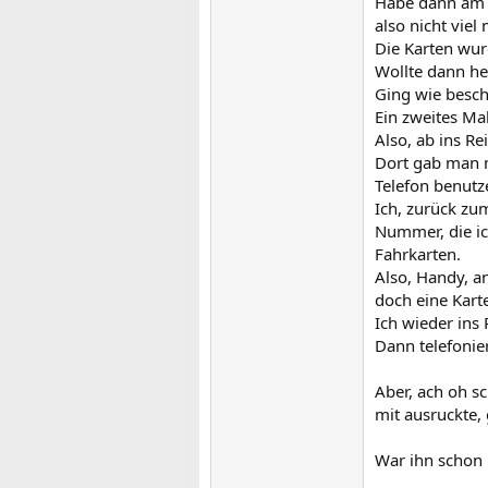
Habe dann am Mi
also nicht viel
Die Karten wur
Wollte dann he
Ging wie besch
Ein zweites Ma
Also, ab ins R
Dort gab man m
Telefon benutze
Ich, zurück zu
Nummer, die ic
Fahrkarten.
Also, Handy, a
doch eine Kart
Ich wieder ins
Dann telefonie
Aber, ach oh s
mit ausruckte, 
War ihn schon 