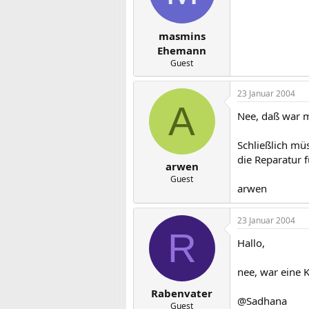
masmins
Ehemann
Guest
23 Januar 2004
A
Nee, daß war m
Schließlich mü
die Reparatur 
arwen
Guest
arwen
23 Januar 2004
R
Hallo,
nee, war eine 
Rabenvater
@Sadhana
Guest