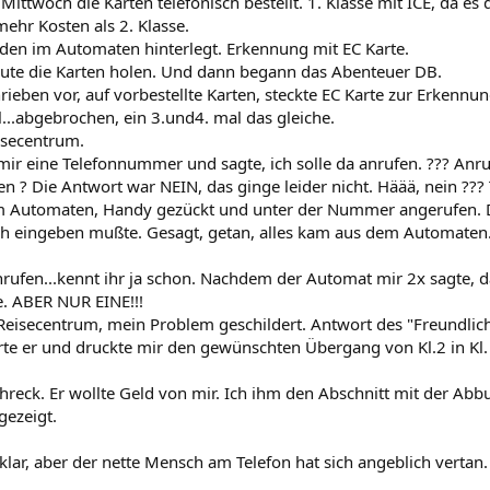
ttwoch die Karten telefonisch bestellt. 1. Klasse mit ICE, da es d
 mehr Kosten als 2. Klasse.
den im Automaten hinterlegt. Erkennung mit EC Karte.
ute die Karten holen. Und dann begann das Abenteuer DB.
rieben vor, auf vorbestellte Karten, steckte EC Karte zur Erkennu
l...abgebrochen, ein 3.und4. mal das gleiche.
eisecentrum.
ir eine Telefonnummer und sagte, ich solle da anrufen. ??? Anruf
n ? Die Antwort war NEIN, das ginge leider nicht. Häää, nein ??? T
m Automaten, Handy gezückt und unter der Nummer angerufen. Do
h eingeben mußte. Gesagt, getan, alles kam aus dem Automaten. A
nrufen...kennt ihr ja schon. Nachdem der Automat mir 2x sagte, d
e. ABER NUR EINE!!!
 Reisecentrum, mein Problem geschildert. Antwort des "Freundlic
rte er und druckte mir den gewünschten Übergang von Kl.2 in Kl.
chreck. Er wollte Geld von mir. Ich ihm den Abschnitt mit der Ab
gezeigt.
klar, aber der nette Mensch am Telefon hat sich angeblich vertan.