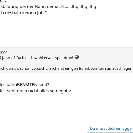
...
bildung bei der Bahn gemacht.... :lhg :lhg :lhg
 ich deshalb keinen Job ?
ke27
😀
 Jahren? Da bin ich wohl etwas spät dran!
ch damals schon versucht, mich mit einigen Bahnbeamten rumzuschlagen.
alles bahnBEAMTEN sind?
e.. seht doch nicht alles so negativ
Du musst dich einloggen