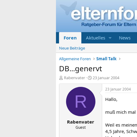
Foren
Aktuelles
News
Neue Beiträge
Allgemeine Foren
Small Talk
DB...genervt
E
E
Rabenvater
23 Januar 2004
r
r
s
s
23 Januar 2004
t
t
R
Hallo,
e
e
l
l
l
l
muß mich mal a
e
t
Rabenvater
r
a
Weil es meinen
m
Guest
4,5 Jahre, Schw