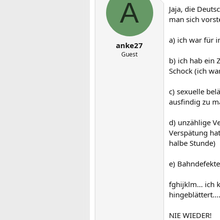
A
Jaja, die Deuts
man sich vorst
a) ich war für
anke27
Guest
b) ich hab ein
Schock (ich wa
c) sexuelle bel
ausfindig zu m
d) unzählige V
Verspätung hat
halbe Stunde)
e) Bahndefekte
fghijklm... ic
hingeblättert....
NIE WIEDER!