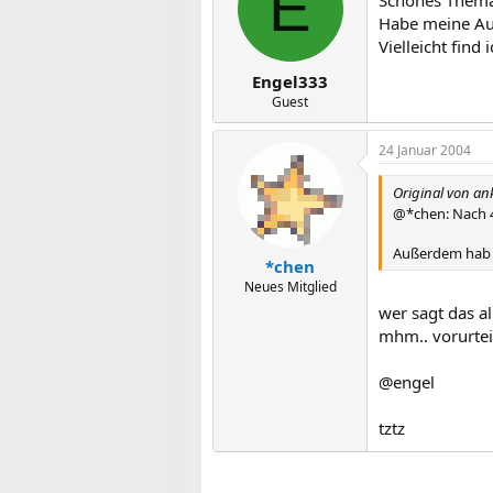
E
Schönes Thema.
Habe meine Aus
Vielleicht find
Engel333
Guest
24 Januar 2004
Original von an
@*chen: Nach 4
Außerdem hab i
*chen
Neues Mitglied
wer sagt das 
mhm.. vorurteil
@engel
tztz