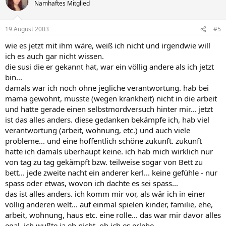
Namhaftes Mitglied
19 August 2003
#5
wie es jetzt mit ihm wäre, weiß ich nicht und irgendwie will
ich es auch gar nicht wissen.
die susi die er gekannt hat, war ein völlig andere als ich jetzt
bin...
damals war ich noch ohne jegliche verantwortung. hab bei
mama gewohnt, musste (wegen krankheit) nicht in die arbeit
und hatte gerade einen selbstmordversuch hinter mir... jetzt
ist das alles anders. diese gedanken bekämpfe ich, hab viel
verantwortung (arbeit, wohnung, etc.) und auch viele
probleme... und eine hoffentlich schöne zukunft. zukunft
hatte ich damals überhaupt keine. ich hab mich wirklich nur
von tag zu tag gekämpft bzw. teilweise sogar von Bett zu
bett... jede zweite nacht ein anderer kerl... keine gefühle - nur
spass oder etwas, wovon ich dachte es sei spass...
das ist alles anders. ich komm mir vor, als wär ich in einer
völlig anderen welt... auf einmal spielen kinder, familie, ehe,
arbeit, wohnung, haus etc. eine rolle... das war mir davor alles
egal. ich wußte ja eh nicht, ob ich es erlebe...