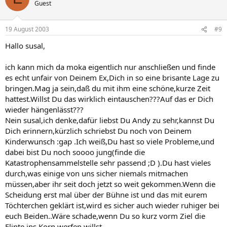
Guest
19 August 2003
#9
Hallo susal,
ich kann mich da moka eigentlich nur anschließen und finde
es echt unfair von Deinem Ex,Dich in so eine brisante Lage zu
bringen.Mag ja sein,daß du mit ihm eine schöne,kurze Zeit
hattest.Willst Du das wirklich eintauschen???Auf das er Dich
wieder hängenlässt???
Nein susal,ich denke,dafür liebst Du Andy zu sehr,kannst Du
Dich erinnern,kürzlich schriebst Du noch von Deinem
Kinderwunsch :gap .Ich weiß,Du hast so viele Probleme,und
dabei bist Du noch soooo jung(finde die
Katastrophensammelstelle sehr passend ;D ).Du hast vieles
durch,was einige von uns sicher niemals mitmachen
müssen,aber ihr seit doch jetzt so weit gekommen.Wenn die
Scheidung erst mal über der Bühne ist und das mit eurem
Töchterchen geklärt ist,wird es sicher auch wieder ruhiger bei
euch Beiden..Wäre schade,wenn Du so kurz vorm Ziel die
Flinte ins Korn werfen willst....