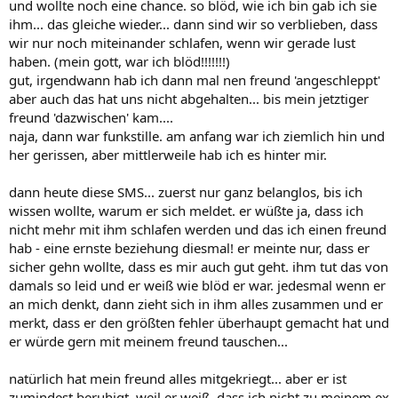
und wollte noch eine chance. so blöd, wie ich bin gab ich sie
ihm... das gleiche wieder... dann sind wir so verblieben, dass
wir nur noch miteinander schlafen, wenn wir gerade lust
haben. (mein gott, war ich blöd!!!!!!!)
gut, irgendwann hab ich dann mal nen freund 'angeschleppt'
aber auch das hat uns nicht abgehalten... bis mein jetztiger
freund 'dazwischen' kam....
naja, dann war funkstille. am anfang war ich ziemlich hin und
her gerissen, aber mittlerweile hab ich es hinter mir.
dann heute diese SMS... zuerst nur ganz belanglos, bis ich
wissen wollte, warum er sich meldet. er wüßte ja, dass ich
nicht mehr mit ihm schlafen werden und das ich einen freund
hab - eine ernste beziehung diesmal! er meinte nur, dass er
sicher gehn wollte, dass es mir auch gut geht. ihm tut das von
damals so leid und er weiß wie blöd er war. jedesmal wenn er
an mich denkt, dann zieht sich in ihm alles zusammen und er
merkt, dass er den größten fehler überhaupt gemacht hat und
er würde gern mit meinem freund tauschen...
natürlich hat mein freund alles mitgekriegt... aber er ist
zumindest beruhigt, weil er weiß, dass ich nicht zu meinem ex