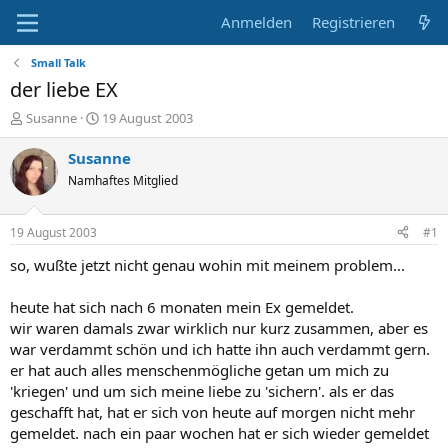
Anmelden
Registrieren
Small Talk
der liebe EX
E
E
Susanne
19 August 2003
r
r
s
s
Susanne
t
t
Namhaftes Mitglied
e
e
l
l
l
l
19 August 2003
#1
e
t
r
a
so, wußte jetzt nicht genau wohin mit meinem problem...
m
heute hat sich nach 6 monaten mein Ex gemeldet.
wir waren damals zwar wirklich nur kurz zusammen, aber es
war verdammt schön und ich hatte ihn auch verdammt gern.
er hat auch alles menschenmögliche getan um mich zu
'kriegen' und um sich meine liebe zu 'sichern'. als er das
geschafft hat, hat er sich von heute auf morgen nicht mehr
gemeldet. nach ein paar wochen hat er sich wieder gemeldet