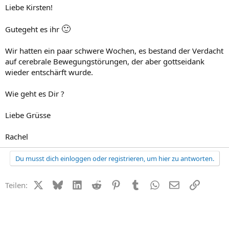
Liebe Kirsten!
🙂
Gutegeht es ihr
Wir hatten ein paar schwere Wochen, es bestand der Verdacht
auf cerebrale Bewegungstörungen, der aber gottseidank
wieder entschärft wurde.
Wie geht es Dir ?
Liebe Grüsse
Rachel
Du musst dich einloggen oder registrieren, um hier zu antworten.
X (Twitter)
Bluesky
LinkedIn
Reddit
Pinterest
Tumblr
WhatsApp
E-Mail
Link
Teilen: