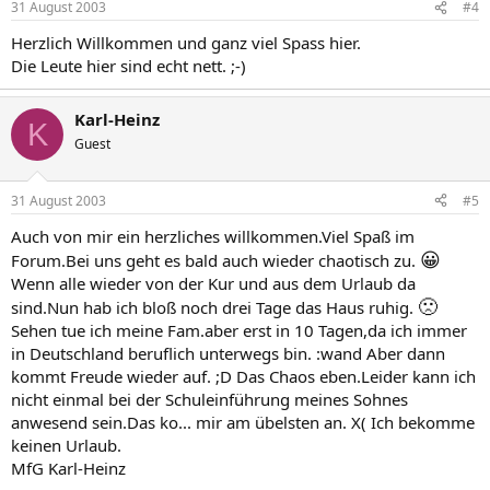
31 August 2003
#4
Herzlich Willkommen und ganz viel Spass hier.
Die Leute hier sind echt nett. ;-)
Karl-Heinz
K
Guest
31 August 2003
#5
Auch von mir ein herzliches willkommen.Viel Spaß im
😀
Forum.Bei uns geht es bald auch wieder chaotisch zu.
Wenn alle wieder von der Kur und aus dem Urlaub da
🙁
sind.Nun hab ich bloß noch drei Tage das Haus ruhig.
Sehen tue ich meine Fam.aber erst in 10 Tagen,da ich immer
in Deutschland beruflich unterwegs bin. :wand Aber dann
kommt Freude wieder auf. ;D Das Chaos eben.Leider kann ich
nicht einmal bei der Schuleinführung meines Sohnes
anwesend sein.Das ko... mir am übelsten an. X( Ich bekomme
keinen Urlaub.
MfG Karl-Heinz