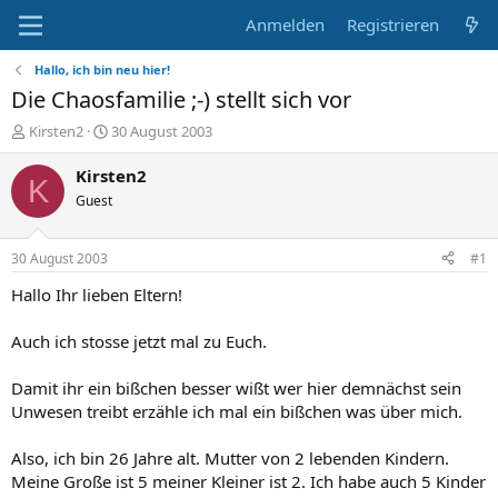
Anmelden
Registrieren
Hallo, ich bin neu hier!
Die Chaosfamilie ;-) stellt sich vor
E
E
Kirsten2
30 August 2003
r
r
s
s
Kirsten2
K
t
t
Guest
e
e
l
l
l
l
30 August 2003
#1
e
t
r
a
Hallo Ihr lieben Eltern!
m
Auch ich stosse jetzt mal zu Euch.
Damit ihr ein bißchen besser wißt wer hier demnächst sein
Unwesen treibt erzähle ich mal ein bißchen was über mich.
Also, ich bin 26 Jahre alt. Mutter von 2 lebenden Kindern.
Meine Große ist 5 meiner Kleiner ist 2. Ich habe auch 5 Kinder