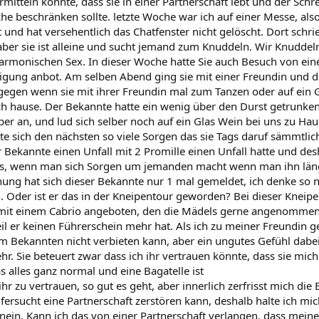
itteln könnte, dass sie in einer Partnerschaft lebt und der Schr
che beschränken sollte. letzte Woche war ich auf einer Messe, als
 und hat versehentlich das Chatfenster nicht gelöscht. Dort schri
aber sie ist alleine und sucht jemand zum Knuddeln. Wir Knudde
rmonischen Sex. In dieser Woche hatte Sie auch Besuch von ein
gung anbot. Am selben Abend ging sie mit einer Freundin und d
gegen wenn sie mit ihrer Freundin mal zum Tanzen oder auf ein 
h hause. Der Bekannte hatte ein wenig über den Durst getrunken
aber an, und lud sich selber noch auf ein Glas Wein bei uns zu Ha
 sich den nächsten so viele Sorgen das sie Tags daruf sämmtliche
r Bekannte einen Unfall mit 2 Promille einen Unfall hatte und d
hts, wenn man sich Sorgen um jemanden macht wenn man ihn läng
hung hat sich dieser Bekannte nur 1 mal gemeldet, ich denke so
n. Oder ist er das in der Kneipentour geworden? Bei dieser Knei
mit einem Cabrio angeboten, den die Mädels gerne angenommen ha
il er keinen Führerschein mehr hat. Als ich zu meiner Freundin ge
 Bekannten nicht verbieten kann, aber ein ungutes Gefühl dabei h
hr. Sie beteuert zwar dass ich ihr vertrauen könnte, dass sie mi
s alles ganz normal und eine Bagatelle ist
ihr zu vertrauen, so gut es geht, aber innerlich zerfrisst mich die 
fersucht eine Partnerschaft zerstören kann, deshalb halte ich mic
hinein. Kann ich das von einer Partnerschaft verlangen, dass mein