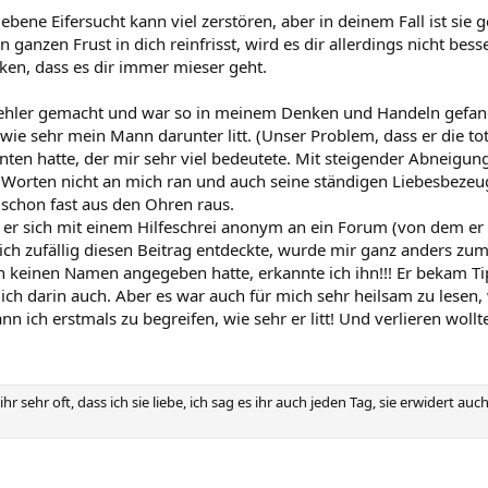
ebene Eifersucht kann viel zerstören, aber in deinem Fall ist sie ge
ganzen Frust in dich reinfrisst, wird es dir allerdings nicht be
ken, dass es dir immer mieser geht.
ehler gemacht und war so in meinem Denken und Handeln gefange
wie sehr mein Mann darunter litt. (Unser Problem, dass er die t
nten hatte, der mir sehr viel bedeutete. Mit steigender Abneig
orten nicht an mich ran und auch seine ständigen Liebesbezeug
 schon fast aus den Ohren raus.
er sich mit einem Hilfeschrei anonym an ein Forum (von dem er 
s ich zufällig diesen Beitrag entdeckte, wurde mir ganz anders z
 keinen Namen angegeben hatte, erkannte ich ihn!!! Er bekam Tip
mich darin auch. Aber es war auch für mich sehr heilsam zu lese
n ich erstmals zu begreifen, wie sehr er litt! Und verlieren wollte 
 ihr sehr oft, dass ich sie liebe, ich sag es ihr auch jeden Tag, sie erwidert a