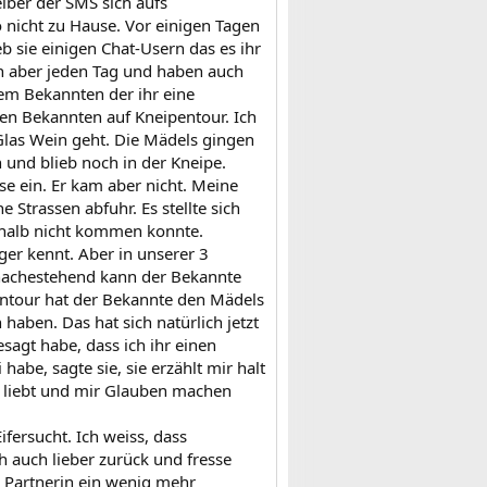
eiber der SMS sich aufs
o nicht zu Hause. Vor einigen Tagen
eb sie einigen Chat-Usern das es ihr
ln aber jeden Tag und haben auch
em Bekannten der ihr eine
en Bekannten auf Kneipentour. Ich
Glas Wein geht. Die Mädels gingen
 und blieb noch in der Kneipe.
use ein. Er kam aber nicht. Meine
 Strassen abfuhr. Es stellte sich
eshalb nicht kommen konnte.
er kennt. Aber in unserer 3
 nachestehend kann der Bekannte
pentour hat der Bekannte den Mädels
ben. Das hat sich natürlich jetzt
sagt habe, dass ich ihr einen
abe, sagte sie, sie erzählt mir halt
ch liebt und mir Glauben machen
Eifersucht. Ich weiss, dass
h auch lieber zurück und fresse
e Partnerin ein wenig mehr