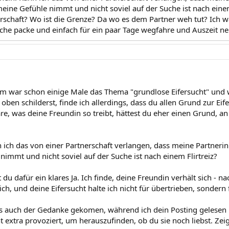
eine Gefühle nimmt und nicht soviel auf der Suche ist nach einem 
erschaft? Wo ist die Grenze? Da wo es dem Partner weh tut? Ich wa
che packe und einfach für ein paar Tage wegfahre und Auszeit n
m war schon einige Male das Thema "grundlose Eifersucht" und w
 oben schilderst, finde ich allerdings, dass du allen Grund zur Eif
re, was deine Freundin so treibt, hättest du eher einen Grund, an 
n ich das von einer Partnerschaft verlangen, dass meine Partneri
nimmt und nicht soviel auf der Suche ist nach einem Flirtreiz?
 du dafür ein klares Ja. Ich finde, deine Freundin verhält sich - n
ich, und deine Eifersucht halte ich nicht für übertrieben, sondern 
ns auch der Gedanke gekomen, während ich dein Posting gelesen h
t extra provoziert, um herauszufinden, ob du sie noch liebst. Zeigs