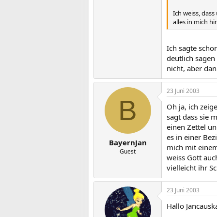
Ich weiss, dass
alles in mich hin
Ich sagte schon
deutlich sagen 
nicht, aber da
23 Juni 2003
B
Oh ja, ich zeig
sagt dass sie 
einen Zettel un
es in einer Bez
BayernJan
mich mit einem 
Guest
weiss Gott auch
vielleicht ihr 
23 Juni 2003
Hallo Jancausk