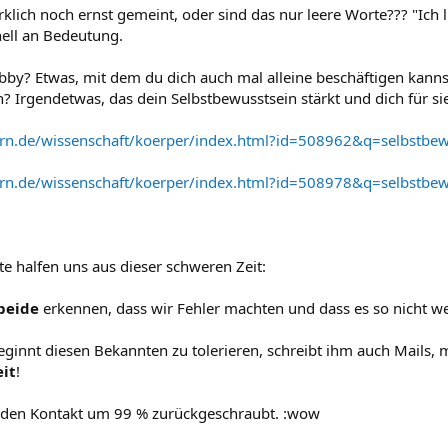
rklich noch ernst gemeint, oder sind das nur leere Worte??? "Ich li
nell an Bedeutung.
bby? Etwas, mit dem du dich auch mal alleine beschäftigen kanns
? Irgendetwas, das dein Selbstbewusstsein stärkt und dich für sie
ern.de/wissenschaft/koerper/index.html?id=508962&q=selbstbew
ern.de/wissenschaft/koerper/index.html?id=508978&q=selbstbew
e halfen uns aus dieser schweren Zeit:
beide
erkennen, dass wir Fehler machten und dass es so nicht we
ginnt diesen Bekannten zu tolerieren, schreibt ihm auch Mails, 
it
!
e den Kontakt um 99 % zurückgeschraubt. :wow