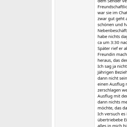
dem Sender verm
Freundschaftli
war sie im Chat
zwar gut geht 
schönen und ha
Nebenbeschäfti
habe nichts da
ca um 3:30 nac
Später rief er 
Freundin machte
heraus, das de
Ich sag ja nic
Jährigen Bezie
dann nicht sei
einen Ausflug 
zerschlagen we
Ausflug mit dem
dann nichts me
möchte, das da
Ich versuch es 
übertriebebe Ei
alles in mich 