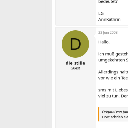
bedeutet?
LG
AnnKathrin
23 Juni 2003
D
Hallo,
ich muß gestehe
umgekehrten Si
die_stille
Guest
Allerdings halt
vor wie ein Tee
sms mit Liebes
viel zu tun. De
Original von Ja
Dort schrieb si