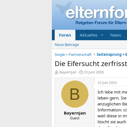
Foren
Aktuelles
News
Neue Beiträge
Single + Partnerschaft
Seitensprung + E
Die Eifersucht zerfriss
E
E
BayernJan
23 Juni 2003
r
r
s
s
23 Juni 2003
t
t
B
Ich lebe mit me
e
e
l
l
leben gern. Si
l
l
anzüglichen B
e
t
Information: i
BayernJan
r
a
weil diese in 
m
Guest
löscht sie auc