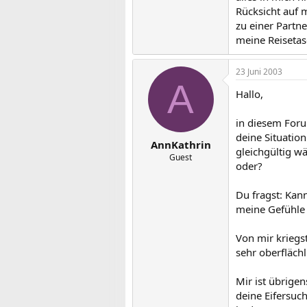
Rücksicht auf m
zu einer Partn
meine Reisetas
23 Juni 2003
A
Hallo,
in diesem Foru
deine Situation
AnnKathrin
gleichgültig wä
Guest
oder?
Du fragst: Kan
meine Gefühle 
Von mir kriegst
sehr oberflächl
Mir ist übrige
deine Eifersuch