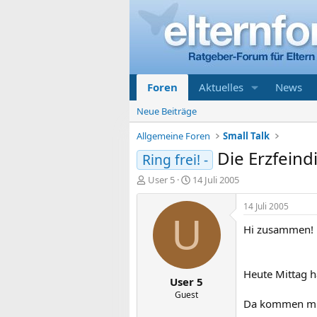
Foren
Aktuelles
News
Neue Beiträge
Allgemeine Foren
Small Talk
Die Erzfeindi
Ring frei! -
E
E
User 5
14 Juli 2005
r
r
s
s
14 Juli 2005
t
t
U
Hi zusammen!
e
e
l
l
l
l
e
t
Heute Mittag h
User 5
r
a
m
Guest
Da kommen mir