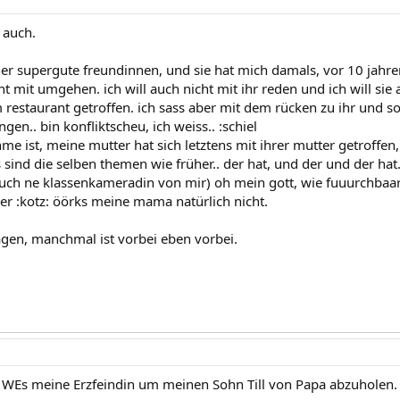
 auch.
er supergute freundinnen, und sie hat mich damals, vor 10 jahren
t mit umgehen. ich will auch nicht mit ihr reden und ich will sie 
m restaurant getroffen. ich sass aber mit dem rücken zu ihr und s
n.. bin konfliktscheu, ich weiss.. :schiel
e ist, meine mutter hat sich letztens mit ihrer mutter getroffen
 sind die selben themen wie früher.. der hat, und der und der hat..
auch ne klassenkameradin von mir) oh mein gott, wie fuuurchbaar
ber :kotz: öörks meine mama natürlich nicht.
agen, manchmal ist vorbei eben vorbei.
e 2 WEs meine Erzfeindin um meinen Sohn Till von Papa abzuholen.