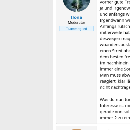
vorher gute Fr
Ja und irgendw
und anfangs wa
Ilona
Irgendwann wurd
Moderator
Anfangs rutscht
Teammitglied
mitlerweile hab
deswegen reagi
woanders auslas
einen Streit a
dem besten fr
Im nachhinein 
immer eine Son
Man muss abwäg
reagiert. klar 
nciht nachtrage
Was du nun tun
Interesse ist 
gerade von sol
immer 2 zu ein