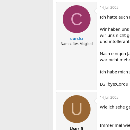
14 Juli 2005
C
Ich hatte auch 
Wir haben uns 
wir uns nicht 
cordu
und intollerant
Namhaftes Mitglied
Nach einigen J
war nicht mehr 
Ich habe mich 
LG :bye:Cordu
14 Juli 2005
U
Wie ich sehe ge
Immer mal wied
User 5