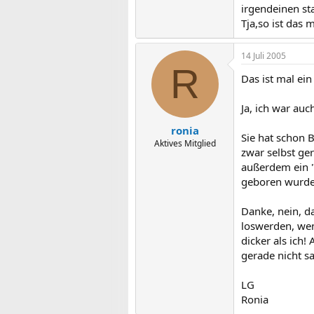
irgendeinen st
Tja,so ist das
14 Juli 2005
R
Das ist mal ei
Ja, ich war auc
ronia
Sie hat schon 
Aktives Mitglied
zwar selbst ger
außerdem ein "
geboren wurde
Danke, nein, d
loswerden, wenn
dicker als ich!
gerade nicht sa
LG
Ronia