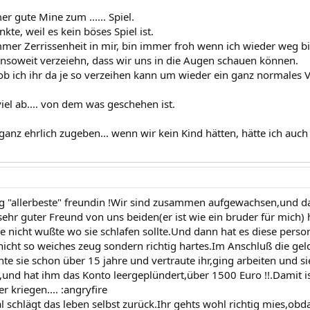
 gute Mine zum ...... Spiel.
nkte, weil es kein böses Spiel ist.
mmer Zerrissenheit in mir, bin immer froh wenn ich wieder weg bi
 insoweit verzeiehn, dass wir uns in die Augen schauen können.
 ob ich ihr da je so verzeihen kann um wieder ein ganz normales V
iel ab.... von dem was geschehen ist.
anz ehrlich zugeben... wenn wir kein Kind hätten, hätte ich auch
 "allerbeste" freundin !Wir sind zusammen aufgewachsen,und dan
sehr guter Freund von uns beiden(er ist wie ein bruder für mich) 
ie nicht wußte wo sie schlafen sollte.Und dann hat es diese per
nicht so weiches zeug sondern richtig hartes.Im Anschluß die gel
nte sie schon über 15 jahre und vertraute ihr,ging arbeiten und 
!),und hat ihm das Konto leergeplündert,über 1500 Euro !!.Damit is
r kriegen.... :angryfire
schlägt das leben selbst zurück.Ihr gehts wohl richtig mies,obdac