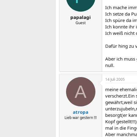
Ich mache immer
Ich setze da Pu
papalagi
Ich spüre da i
Guest
Ich konnte ihr
Ich weiß nicht
Dafür hing zu v
Aber ich muss g
null.
14 Juli 2005
A
meine ehemalig
verscherzt.Ein 
gewährt,weil s
unterzujubeln,
atropa
besorgt(er kan
Lieb war gestern !!!
Kopf gestellt!!
mal in die Finge
Aber manchmal 