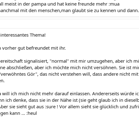
all meist in der pampa und hat keine freunde mehr :mua
 manchmal mit den menschen,man glaubt sie zu kennen und dann..
n interessantes Thema!
h vorher gut befreundet mit ihr.
Bereitschaft signalisiert, "normal" mit mir umzugehen, aber ich m
ne abschließen, aber ich möchte mich nicht versöhnen. Sie ist mir
verwöhntes Gör", das nicht verstehen will, dass andere nicht m
n.
a will ich mich nicht mehr darauf einlassen. Andererseits würde i
 ich denke, dass sie in der Nähe ist (sie geht glaub ich in diesel
 Aber sie sieht gut aus :sure ! Vor allem sieht sie glücklich und z
gen kann ... :heul