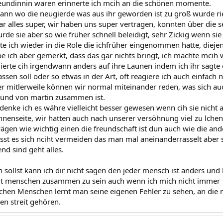
eundinnin waren erinnerte ich mcih an die schönen momente.
ann wo die neugierde was aus ihr geworden ist zu groß wurde rief
r alles super, wir haben uns super vertragen, konnten über die s
e sie aber so wie früher schnell beleidigt, sehr Zickig wenn sie
e ich wieder in die Role die ichfrüher eingenommen hatte, diejeni
e ich aber gemerkt, dass das gar nichts bringt, ich machte mcih w
erte cih irgendwann anders auf ihre Launen indem ich ihr sagte d
sen soll oder so etwas in der Art, oft reagiere ich auch einfach n
ber mitlerweile können wir normal miteinander reden, was sich au
eund von martin zusammen ist.
denke ich es währe vielleicht besser gewesen wenn cih sie nicht a
nenseite, wir hatten auch nach unserer versöhnung viel zu lche
en wie wichtig einen die freundschaft ist dun auch wie die an
lässt es sich nciht vermeiden das man mal aneinanderrasselt aber
nd sind geht alles.
 sollst kann ich dir nicht sagen den jeder mensch ist anders und
mit menschen zusammen zu sein auch wenn ich mich nicht immer 
chen Menschen lernt man seine eigenen Fehler zu sehen, an die 
en streit gehören.