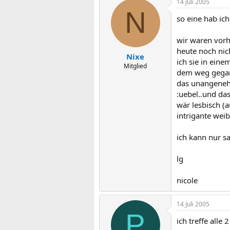
14 Juli 2005
N
so eine hab ich
wir waren vorh
heute noch nich
Nixe
ich sie in eine
Mitglied
dem weg gegange
das unangenehm
:uebel..und das
wär lesbisch (
intrigante wei
ich kann nur s
lg
nicole
14 Juli 2005
P
ich treffe all