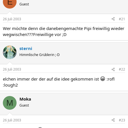
E
Guest
26 Juli 2003
#21
Wer möchte denn die danebengemachte Pipi freiwillig wieder
wegwischen???Freiwillige vor ;D
sterni
Himmlische Grüblerin ;-D
26 Juli 2003
#22
😀
elchen immer der der auf die idee gekommen ist
:rofl
:lough2
Moka
M
Guest
26 Juli 2003
#23