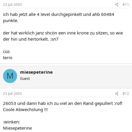
23 Juli 2003
#11
ich hab jetzt alle 4 level durchgepinkelt und ahb 60484
punkte.
der hat wirklich janz shcön een inne krone zu sitzen, so wie
der hin und hertorkelt. :sn7
cüs
terni
miesepeterine
M
Guest
23 Juli 2003
#12
26053 und dann hab ich zu viel an den Rand gepullert :rofl
Coole Abwechslung !!!
:winken:
Miesepeterine