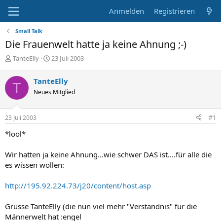
Anmelden
Registrieren
Small Talk
Die Frauenwelt hatte ja keine Ahnung ;-)
E
E
TanteElly
23 Juli 2003
r
r
s
s
TanteElly
T
t
t
Neues Mitglied
e
e
l
l
l
l
23 Juli 2003
#1
e
t
r
a
*lool*
m
Wir hatten ja keine Ahnung...wie schwer DAS ist....für alle die
es wissen wollen:
http://195.92.224.73/j20/content/host.asp
Grüsse TanteElly (die nun viel mehr "Verständnis" für die
Männerwelt hat :engel