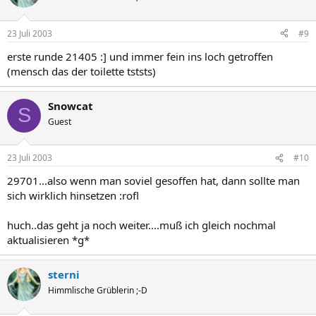
23 Juli 2003
#9
erste runde 21405 :] und immer fein ins loch getroffen
(mensch das der toilette tststs)
Snowcat
S
Guest
23 Juli 2003
#10
29701...also wenn man soviel gesoffen hat, dann sollte man
sich wirklich hinsetzen :rofl
huch..das geht ja noch weiter....muß ich gleich nochmal
aktualisieren *g*
sterni
Himmlische Grüblerin ;-D