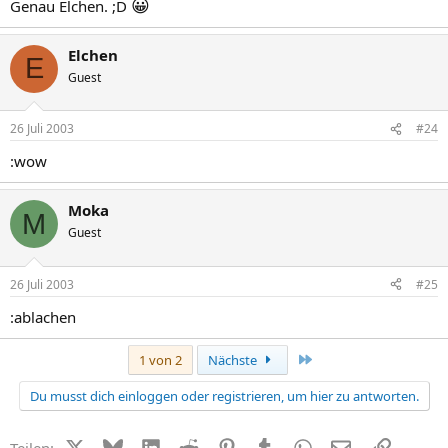
😀
Genau Elchen. ;D
Elchen
E
Guest
26 Juli 2003
#24
:wow
Moka
M
Guest
26 Juli 2003
#25
:ablachen
Letzte
1 von 2
Nächste
Du musst dich einloggen oder registrieren, um hier zu antworten.
X (Twitter)
Bluesky
LinkedIn
Reddit
Pinterest
Tumblr
WhatsApp
E-Mail
Link
Teilen: