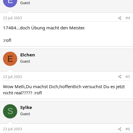
E
Guest
23 Juli 2003
#4
17484...doch Übung macht den Meister.
:rofl
Elchen
E
Guest
23 Juli 2003
#5
Wow Melli,Du machst Dich,hoffentlich versuchst Du es jetzt
nicht real????? :rofl
Sylke
S
Guest
23 Juli 2003
#6