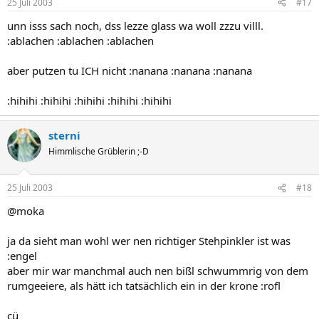
25 Juli 2003
#17
unn isss sach noch, dss lezze glass wa woll zzzu villl.
:ablachen :ablachen :ablachen
aber putzen tu ICH nicht :nanana :nanana :nanana
:hihihi :hihihi :hihihi :hihihi :hihihi
sterni
Himmlische Grüblerin ;-D
25 Juli 2003
#18
@moka
ja da sieht man wohl wer nen richtiger Stehpinkler ist was
:engel
aber mir war manchmal auch nen bißl schwummrig von dem
rumgeeiere, als hätt ich tatsächlich ein in der krone :rofl
cü