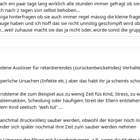
fach ein paar tage lang wirklich alle stunden immer gefragt ob si
ch nach 2 tagen von selbst behoben...
ga hinterfragen ob sie auch immer regel mässig die kleine fragen
auge haben und ich hoff das sie nicht unnötig geschimpft wird ob
...weil zuhause macht sie das ja nicht oder..würde sonst die grup
edene Auslöser für retardierendes (zurückentwickelndes) Verhalte
rperliche Ursachen (Infekte etc.) aber das habt ihr ja scheints sch
Probleme die zum Beispiel aus zu wenig Zeit füs Kind, Stress, zu
blematiken, Scheidung oder häufigem Streit der Eltern entstehe
m Kind seelisch "weh tut"....
manchmal druckvolles) sauber werden, obwohl der Körper noch nic
inder sich später nochmal ihre Zeit zum sauber werden nehmen
er Umgang der Eltern mit Ausscheidungen, z.B. wenn die Mutter