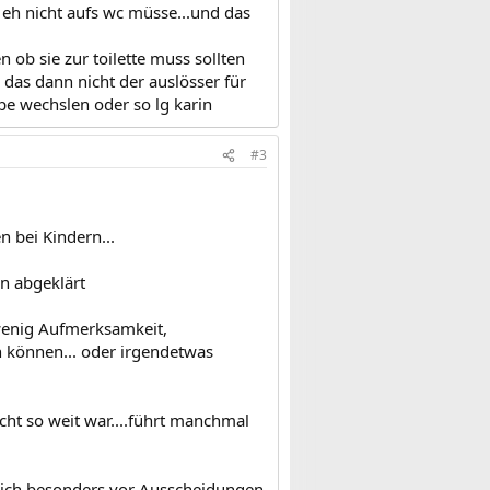
e eh nicht aufs wc müsse...und das
 ob sie zur toilette muss sollten
 das dann nicht der auslösser für
pe wechslen oder so lg karin
#3
n bei Kindern...
on abgeklärt
 wenig Aufmerksamkeit,
n können... oder irgendetwas
ht so weit war....führt manchmal
 sich besonders vor Ausscheidungen