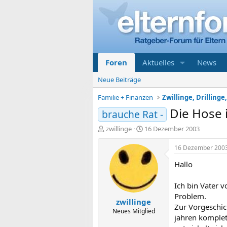
Foren
Aktuelles
News
Neue Beiträge
Familie + Finanzen
Zwillinge, Drillinge,
Die Hose 
brauche Rat -
E
E
zwillinge
16 Dezember 2003
r
r
s
s
16 Dezember 200
t
t
Hallo
e
e
l
l
l
l
Ich bin Vater v
e
t
Problem.
zwillinge
r
a
Zur Vorgeschic
m
Neues Mitglied
jahren komplett