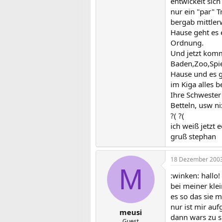
entwickelt sic
nur ein "par" T
bergab mittler
Hause geht es e
Ordnung.
Und jetzt kom
Baden,Zoo,Spie
Hause und es g
im Kiga alles 
Ihre Schwester
Betteln, usw nix
?( ?(
ich weiß jetzt 
gruß stephan
18 Dezember 200
M
:winken: hallo!
bei meiner kle
es so das sie 
nur ist mir auf
meusi
dann wars zu sp
Guest