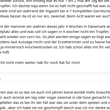
h wieder zurück. Am Anfang war es nur 1 bis 2 mal am Tag wo di
ropfen. Ich dachte naja wenn Sie es halt nicht geschafft hat was s
weile sind wir während der Kigazeit bei 4-7 kompletten Garnituren
twas besser da ist es nur ein, zweimal. Beim Arzt waren wir auch 
mt der Hammer wir wahren dieses Jahr 4 Wochen in Dänemark wi
lplatz alles und was soll ich sagen in 4 wochen nicht ein Tropfen
eht wieder von vorn los. So jetzt werden einige sagen es liegt wa
bestens laut Aussage michi und der Erzieherinnen und zu hause ha
 ja immernoch knochentrocken ist. Ich hab schon alles mit Ihr ver
 hilft
echt nicht mehr weiter hab Ihr noch Rat für mich
3
inen war es so das sie auch mit jahren keine windel mehr brauch
mir auch einmal am tag oder sogar zweimal in ide hose gemacht ha
gefallen das es bei ihr der fall war das sie unter dem spielen un
ät...aber ich habe sie nie geschimpft danch was ich mir denke wa