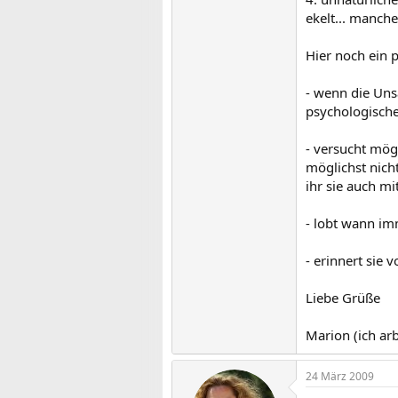
ekelt... manch
Hier noch ein p
- wenn die Uns
psychologische
- versucht mög
möglichst nich
ihr sie auch m
- lobt wann imm
- erinnert sie 
Liebe Grüße
Marion (ich ar
24 März 2009