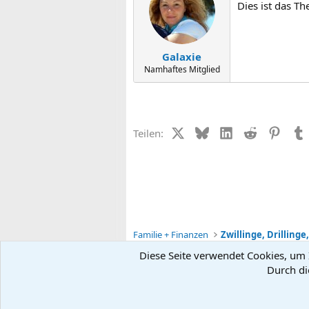
Dies ist das T
Galaxie
Namhaftes Mitglied
X (Twitter)
Bluesky
LinkedIn
Reddit
Pinter
Teilen:
Familie + Finanzen
Zwillinge, Drillinge,
Diese Seite verwendet Cookies, um I
Durch di