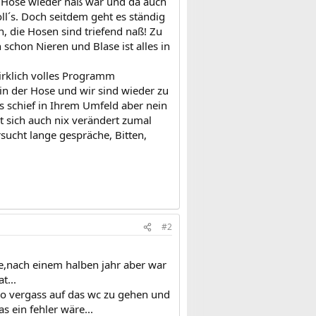
e Hose wieder naß war und da auch
oll´s. Doch seitdem geht es ständig
, die Hosen sind triefend naß! Zu
schon Nieren und Blase ist alles in
rklich volles Programm
 in der Hose und wir sind wieder zu
s schief in Ihrem Umfeld aber nein
t sich auch nix verändert zumal
sucht lange gespräche, Bitten,
#2
te,nach einem halben jahr aber war
t...
d so vergass auf das wc zu gehen und
s ein fehler wäre...