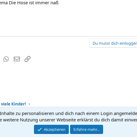
hema Die Hose ist immer naß
Du musst dich einloggen
est
Tumblr
WhatsApp
E-Mail
Link
 viele Kinder!
nhalte zu personalisieren und dich nach einem Login angemeldet 
Kontakt
Nutzun
e weitere Nutzung unserer Webseite erklärst du dich damit einve
®
Community platform by XenForo
Akzeptieren
Erfahre mehr…
© 2010-2026 XenForo Ltd.