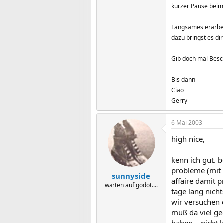
kurzer Pause beim
Langsames erarbeit
dazu bringst es di
Gib doch mal Besch
Bis dann
Ciao
Gerry
6 Mai 2003
high nice,
kenn ich gut. b
probleme (mit 
sunnyside
affaire damit p
warten auf godot....
tage lang nicht
wir versuchen 
muß da viel ged
haben... nicht l