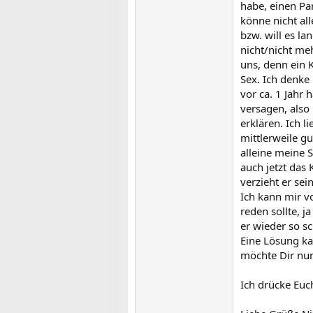
habe, einen Pa
könne nicht al
bzw. will es la
nicht/nicht me
uns, denn ein 
Sex. Ich denke
vor ca. 1 Jahr 
versagen, also 
erklären. Ich 
mittlerweile g
alleine meine S
auch jetzt das
verzieht er sei
Ich kann mir v
reden sollte, j
er wieder so s
Eine Lösung kan
möchte Dir nur 
Ich drücke Euc