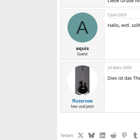
Liebe Grüße Ni
5 Juni 2003
A
Hallo, evtl. so
aquis
Guest
24 März 2009
Dies ist das T
flussrose
hier und jetzt
X (Twitter)
Bluesky
LinkedIn
Reddit
Pinter
Teilen: