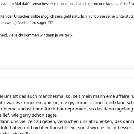
 zweiten Mal dafür umso besser (dann kann ich auch gerne und lange auf die Fra
en der Ursachen sollte möglich sein, geht natürlich nicht ohne seine Unterstützu
r ein wenig "vorher" zu sagen ???
eid, vielleicht kommen wir dann ja weiter ;-)
ei uns ist das auch manchesmal so. seit mein mann eine affaire ha
ihr war es immer ein quickie, nie gv, immer schnell und dann sch
robleme und ist dann furchtbar deprimiert, so das dann tagelang 
s lief, wie gerry schon sagte.
dann uns viel zeit zu geben, versuchen uns abzulenken, das ganz
uld haben und nicht enttäuscht sein, sonst wird es nicht besser..
eicht, ich weiß)