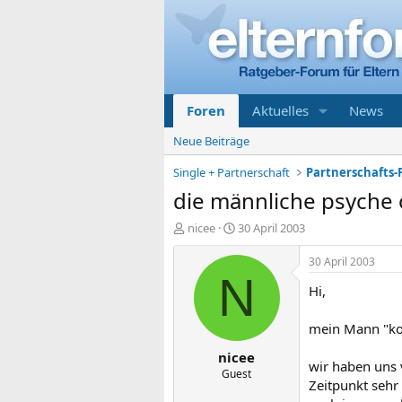
Foren
Aktuelles
News
Neue Beiträge
Single + Partnerschaft
Partnerschafts-
die männliche psyche o
E
E
nicee
30 April 2003
r
r
s
s
30 April 2003
t
t
N
Hi,
e
e
l
l
l
l
mein Mann "ko
e
t
nicee
r
a
wir haben uns 
m
Guest
Zeitpunkt sehr 