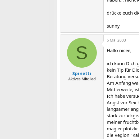
drücke euch d
sunny
6 Mai 2003
S
Hallo nicee,
ich kann Dich g
kein Tip für Di
Spinetti
Beratung versu
Aktives Mitglied
Am Anfang war i
Mittlerweile, is
Ich habe versu
Angst vor Sex
langsamer angeh
stark zurückge
meiner fruchtb
mag er plötzlic
die Region "Kal