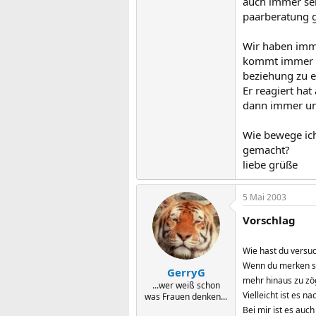
auch immer seh
paarberatung ge
Wir haben imme
kommt immer no
beziehung zu e
Er reagiert hat
dann immer unt
Wie bewege ic
gemacht?
liebe grüße
5 Mai 2003
Vorschlag
Wie hast du versuc
Wenn du merken sol
GerryG
mehr hinaus zu zö
...wer weiß schon
Vielleicht ist es 
was Frauen denken...
Bei mir ist es auc