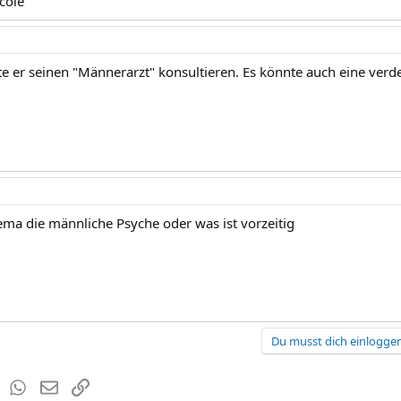
cole
llte er seinen "Männerarzt" konsultieren. Es könnte auch eine verde
hema die männliche Psyche oder was ist vorzeitig
Du musst dich einloggen
est
Tumblr
WhatsApp
E-Mail
Link