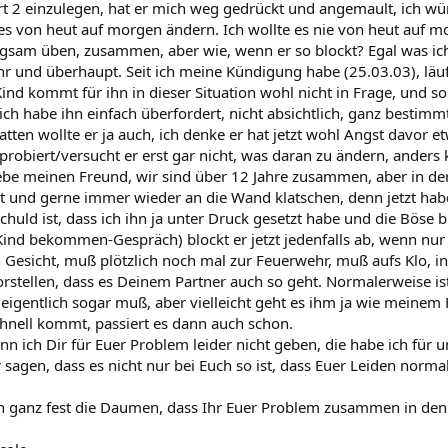
rt 2 einzulegen, hat er mich weg gedrückt und angemault, ich wü
les von heut auf morgen ändern. Ich wollte es nie von heut auf m
ngsam üben, zusammen, aber wie, wenn er so blockt? Egal was ich 
hr und überhaupt. Seit ich meine Kündigung habe (25.03.03), läuf
Kind kommt für ihn in dieser Situation wohl nicht in Frage, und s
 ich habe ihn einfach überfordert, nicht absichtlich, ganz bestim
hatten wollte er ja auch, ich denke er hat jetzt wohl Angst davor 
probiert/versucht er erst gar nicht, was daran zu ändern, anders k
liebe meinen Freund, wir sind über 12 Jahre zusammen, aber in de
ut und gerne immer wieder an die Wand klatschen, denn jetzt habe
chuld ist, dass ich ihn ja unter Druck gesetzt habe und die Böse 
 Kind bekommen-Gespräch) blockt er jetzt jedenfalls ab, wenn nur 
n Gesicht, muß plötzlich noch mal zur Feuerwehr, muß aufs Klo, in d
orstellen, dass es Deinem Partner auch so geht. Normalerweise i
a eigentlich sogar muß, aber vielleicht geht es ihm ja wie meine
chnell kommt, passiert es dann auch schon.
n ich Dir für Euer Problem leider nicht geben, die habe ich für un
sagen, dass es nicht nur bei Euch so ist, dass Euer Leiden normal 
h ganz fest die Daumen, dass Ihr Euer Problem zusammen in den