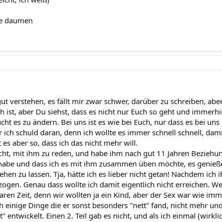
ie daumen
ut verstehen, es fällt mir zwar schwer, darüber zu schreiben, ab
ch ist, aber Du siehst, dass es nicht nur Euch so geht und immerh
cht es zu ändern. Bei uns ist es wie bei Euch, nur dass es bei un
ch schuld daran, denn ich wollte es immer schnell schnell, damit 
t es aber so, dass ich das nicht mehr will.
cht, mit ihm zu reden, und habe ihm nach gut 11 Jahren Beziehun
 habe und dass ich es mit ihm zusammen üben möchte, es genieß
en zu lassen. Tja, hätte ich es lieber nicht getan! Nachdem ich ih
zogen. Genau dass wollte ich damit eigentlich nicht erreichen. W
aren Zeit, denn wir wollten ja ein Kind, aber der Sex war wie imm
h einige Dinge die er sonst besonders "nett" fand, nicht mehr und
t" entwickelt. Einen 2. Teil gab es nicht, und als ich einmal (wirkli