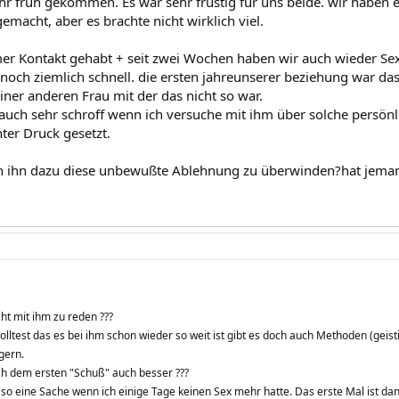
r früh gekommen. Es war sehr frustig für uns beide. wir haben 
macht, aber es brachte nicht wirklich viel.
r Kontakt gehabt + seit zwei Wochen haben wir auch wieder Sex
ch ziemlich schnell. die ersten jahreunserer beziehung war das ni
iner anderen Frau mit der das nicht so war.
 auch sehr schroff wenn ich versuche mit ihm über solche persönl
er Druck gesetzt.
h ihn dazu diese unbewußte Ablehnung zu überwinden?hat jeman
ht mit ihm zu reden ???
ltest das es bei ihm schon wieder so weit ist gibt es doch auch Methoden (geist
gern.
nach dem ersten "Schuß" auch besser ???
h so eine Sache wenn ich einige Tage keinen Sex mehr hatte. Das erste Mal ist dan