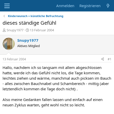
Anmelden
Registrieren
Kinderwunsch + künstliche Befruchtung
dieses ständige Gefühl
E
E
Snupy1977
13 Februar 2004
r
r
s
s
Snupy1977
t
t
Aktives Mitglied
e
e
l
l
l
l
13 Februar 2004
#1
e
t
r
a
Hallo, nachdem ich so langsam mit allem abgeschlossen
m
hatte, werde ich das Gefühl nicht los, die Tage kommen,
leichtes ziehen und wärme, manchmal auch picksen im Bauch
- alles zwischen Bauchnabel und Schambereich - mittig (aber
letztendlich kommen die Tage doch nicht) .
Also meine Gedanken fallen lassen und einfach auf einen
neuen Zyklus warten, geht wohl nicht so leicht.