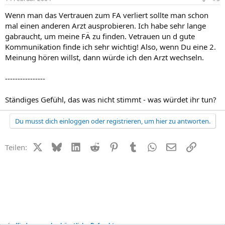
Wenn man das Vertrauen zum FA verliert sollte man schon
mal einen anderen Arzt ausprobieren. Ich habe sehr lange
gabraucht, um meine FÄ zu finden. Vetrauen un d gute
Kommunikation finde ich sehr wichtig! Also, wenn Du eine 2.
Meinung hören willst, dann würde ich den Arzt wechseln.
----------------
Ständiges Gefühl, das was nicht stimmt - was würdet ihr tun?
Du musst dich einloggen oder registrieren, um hier zu antworten.
X (Twitter)
Bluesky
LinkedIn
Reddit
Pinterest
Tumblr
WhatsApp
E-Mail
Link
Teilen:
Kinderwunsch + künstliche Befruchtung