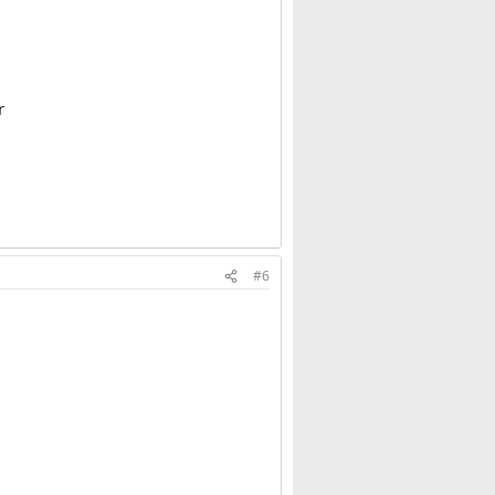
d
,
r
#6