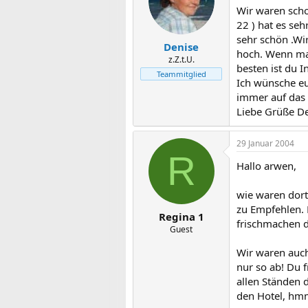
Wir waren scho
22 ) hat es seh
sehr schön .Wi
Denise
hoch. Wenn man
z.Z.t.U.
besten ist du 
Teammitglied
Ich wünsche eu
immer auf das a
Liebe Grüße D
29 Januar 2004
R
Hallo arwen,
wie waren dort
zu Empfehlen. 
Regina 1
frischmachen d
Guest
Wir waren auch
nur so ab! Du f
allen Ständen 
den Hotel, hmm.