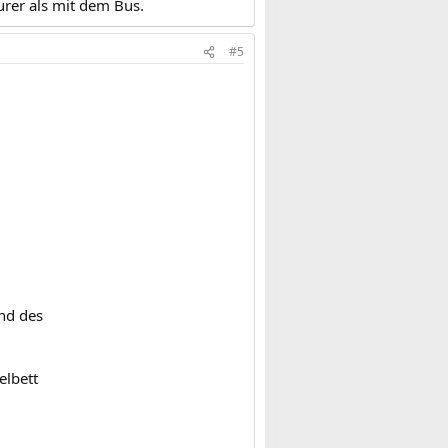
urer als mit dem Bus.
#5
end des
elbett