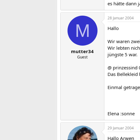
es hätte dann 
28 Januar 2004
M
Hallo
Wir waren zweim
Wir lebten nic
mutter34
jüngste 5 war.
Guest
@ prinzessind 
Das Bellekleid
Einmal getrage
Elena :sonne
29 Januar 2004
Hallo Arwen