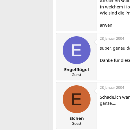
Attraktion soll
In welchem Hot
Wie sind die Pr
arwen
28 Januar 2004
E
super, genau d
Danke für dies
Engelflügel
Guest
28 Januar 2004
E
Schade,ich war 
ganze.....
Elchen
Guest