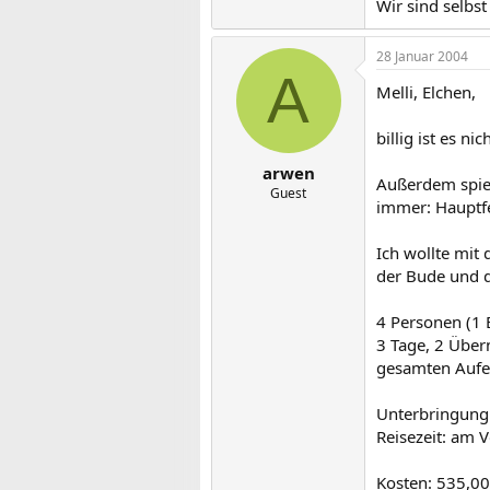
Wir sind selbs
28 Januar 2004
A
Melli, Elchen,
billig ist es ni
arwen
Außerdem spiele
Guest
immer: Hauptfer
Ich wollte mit
der Bude und d
4 Personen (1 
3 Tage, 2 Über
gesamten Aufe
Unterbringung:
Reisezeit: am 
Kosten: 535,00 