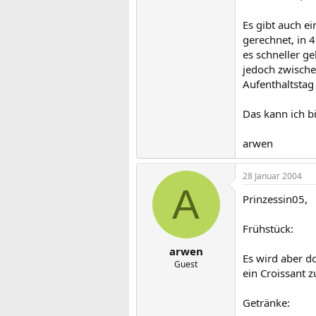
Es gibt auch e
gerechnet, in 
es schneller ge
jedoch zwische
Aufenthaltstag 
Das kann ich bi
arwen
28 Januar 2004
A
Prinzessin05,
Frühstück:
arwen
Es wird aber d
Guest
ein Croissant z
Getränke: