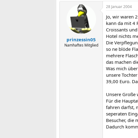
28 Januar 2004
Jo, wir waren 
kann da mit 4 
Croissants und
Hotel nichts me
prinzessin05
Die Verpflegung
Namhaftes Mitglied
so ne blöde Fl
mehrere Flasch
das machen die 
Was mich überra
unsere Tochter 
39,00 Euro. Das
Unsere Große wa
Für die Haupta
fahren darfst,
seperaten Einga
Besucher, die 
Dadurch kommt