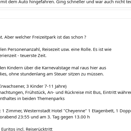
t mit dem Auto hingefahren. Ging schneller und war auch nicht te
cht. Aber welcher Freizeitpark ist das schon ?
n Personenanzahl, Reisezeit usw. eine Rolle. Es ist wie
ienzeit - teuerste Zeit.
 den Kindern über die Karnevalstage mal raus hier aus
ies, ohne stundenlang am Steuer sitzen zu müssen.
Erwachsener, 3 Kinder 7-11 Jahre)
nachtungen, Frühstück, An- und Rückreise mit Bus, Eintritt währ
nthaltes in beiden Themenparks
 1 Zimmer, Westernstadt Hotel "Cheyenne" 1 Etagenbett, 1 Dopp
Vorabend 23:55 und am 3. Tag gegen 13.00 h
Euritos incl. Reiserücktritt