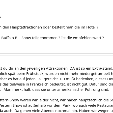
:
n den Hauptattraktionen oder bestellt man die im Hotel ?
r Buffalo Bill Show teilgenommen ? Ist die empfehlenswert ?
st du dir an den jeweiligen Attraktionen. DA ist so ein Extra-Stand
lich spät beim Frühstück, wurden nicht mehr niedergetrampelt h
aber es hat auf jeden Fall gereicht. Du mußt bedenken, dieses Hot
 das teilweise in Frankreich bedeutet, ist nicht gut. Dafür sind d
eu. Man merkt halt, dass sie unter amerikanischer Führung sind.
stern-Show waren wir leider nicht, wir haben hauptsächlich die S
estern Show ist außerhalb vor dem Park, wo auch viele Restauran
da auch. Da gehen viele Abends nochmal hin. Haben wir wegen un