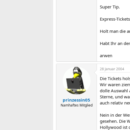
Super Tip.
Express-Tickets
Holt man die a
Habt Ihr an de
arwen
28 Januar 2004
Die Tickets hol
Wir waren ziem
dolle Auswahl 
Sterne, und was
prinzessin05
auch relativ n
Namhaftes Mitglied
Nein in der We
gesehen. Die W
Hollywood ist 