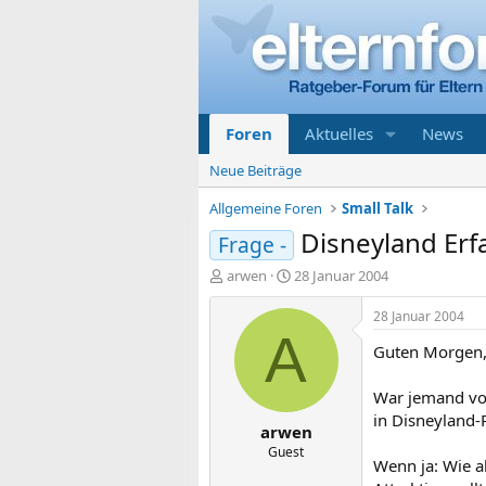
Foren
Aktuelles
News
Neue Beiträge
Allgemeine Foren
Small Talk
Disneyland Er
Frage -
E
E
arwen
28 Januar 2004
r
r
s
s
28 Januar 2004
t
t
A
Guten Morgen
e
e
l
l
l
l
War jemand vo
e
t
in Disneyland-P
arwen
r
a
m
Guest
Wenn ja: Wie al