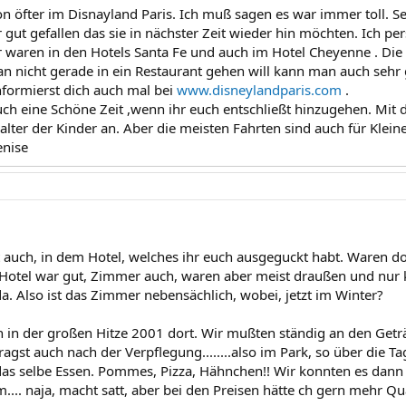
n öfter im Disnayland Paris. Ich muß sagen es war immer toll. Se
r gut gefallen das sie in nächster Zeit wieder hin möchten. Ich pe
r waren in den Hotels Santa Fe und auch im Hotel Cheyenne . Die P
 nicht gerade in ein Restaurant gehen will kann man auch sehr
Informierst dich auch mal bei
www.disneylandparis.com
.
ch eine Schöne Zeit ,wenn ihr euch entschließt hinzugehen. Mit
lter der Kinder an. Aber die meisten Fahrten sind auch für Klein
enise
 auch, in dem Hotel, welches ihr euch ausgeguckt habt. Waren do
Hotel war gut, Zimmer auch, waren aber meist draußen und nur 
a. Also ist das Zimmer nebensächlich, wobei, jetzt im Winter?
 in der großen Hitze 2001 dort. Wir mußten ständig an den Get
ragst auch nach der Verpflegung........also im Park, so über die T
das selbe Essen. Pommes, Pizza, Hähnchen!! Wir konnten es dann 
... naja, macht satt, aber bei den Preisen hätte ch gern mehr Qua