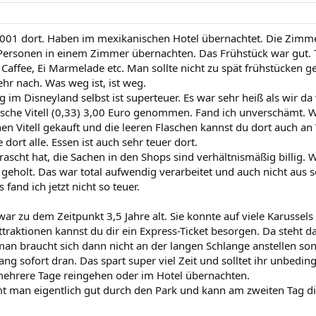
2001 dort. Haben im mexikanischen Hotel übernachtet. Die Zimme
Personen in einem Zimmer übernachten. Das Frühstück war gut. T
 Caffee, Ei Marmelade etc. Man sollte nicht zu spät frühstücken 
hr nach. Was weg ist, ist weg.
 im Disneyland selbst ist superteuer. Es war sehr heiß als wir da
asche Vitell (0,33) 3,00 Euro genommen. Fand ich unverschämt. W
en Vitell gekauft und die leeren Flaschen kannst du dort auch a
dort alle. Essen ist auch sehr teuer dort.
scht hat, die Sachen in den Shops sind verhältnismäßig billig. Wi
geholt. Das war total aufwendig verarbeitet und auch nicht aus so
 fand ich jetzt nicht so teuer.
r zu dem Zeitpunkt 3,5 Jahre alt. Sie konnte auf viele Karussels g
ttraktionen kannst du dir ein Express-Ticket besorgen. Da steht 
 man braucht sich dann nicht an der langen Schlange anstellen 
ng sofort dran. Das spart super viel Zeit und solltet ihr unbedin
mehrere Tage reingehen oder im Hotel übernachten.
 man eigentlich gut durch den Park und kann am zweiten Tag d