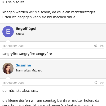
KH sein sollte.
kriegen werden wir sie schon, da es ja ein rechtskräftiges
urteil ist. dagegen kann sie nix machen :mua
Engelflügel
E
Guest
16 Oktober 2003
#8
:angryfire :angryfire :angryfire
Susanne
Namhaftes Mitglied
16 Oktober 2003
#9
der nächste abschuss:
die kleine dürfen wir am sonntag bei ihrer mutter holen, da
sie schon aus dem kh raus ist :wow (so faul wie die is...)