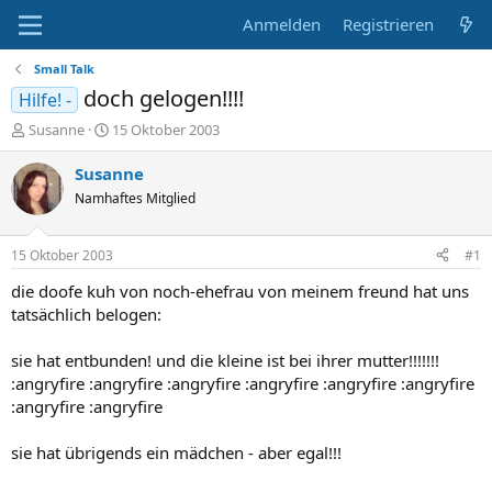
Anmelden
Registrieren
Small Talk
doch gelogen!!!!
Hilfe! -
E
E
Susanne
15 Oktober 2003
r
r
s
s
Susanne
t
t
Namhaftes Mitglied
e
e
l
l
l
l
15 Oktober 2003
#1
e
t
r
a
die doofe kuh von noch-ehefrau von meinem freund hat uns
m
tatsächlich belogen:
sie hat entbunden! und die kleine ist bei ihrer mutter!!!!!!!
:angryfire :angryfire :angryfire :angryfire :angryfire :angryfire
:angryfire :angryfire
sie hat übrigends ein mädchen - aber egal!!!