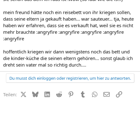
mein freund hätte noch ein reisebett von ihr kriegen sollen,
dass seine eltern ja gekauft haben... war sauteuer... tja, heute
haben wir erfahren, dass sie es verkauft hat, weil sie es nicht
mehr brauchte :angryfire :angryfire :angryfire :angryfire
:angryfire
hoffentlich kriegen wir dann wenigstens noch das bett und
die kinder-küche die seinen eltern gehören... sonst glaub ich
dreht sein vater mal so richtig durch....
Du musst dich einloggen oder registrieren, um hier zu antworten.
X (Twitter)
Bluesky
LinkedIn
Reddit
Pinterest
Tumblr
WhatsApp
E-Mail
Link
Teilen: