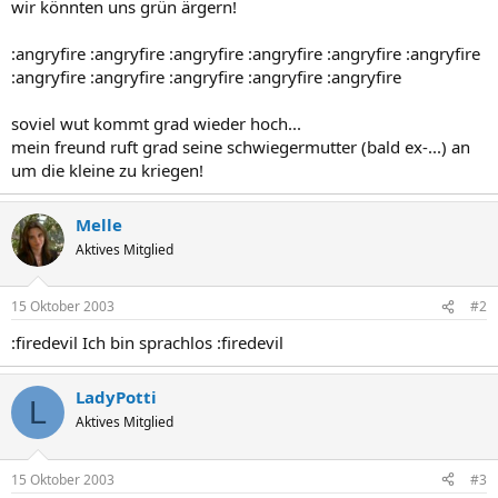
wir könnten uns grün ärgern!
:angryfire :angryfire :angryfire :angryfire :angryfire :angryfire
:angryfire :angryfire :angryfire :angryfire :angryfire
soviel wut kommt grad wieder hoch...
mein freund ruft grad seine schwiegermutter (bald ex-...) an
um die kleine zu kriegen!
Melle
Aktives Mitglied
15 Oktober 2003
#2
:firedevil Ich bin sprachlos :firedevil
LadyPotti
L
Aktives Mitglied
15 Oktober 2003
#3