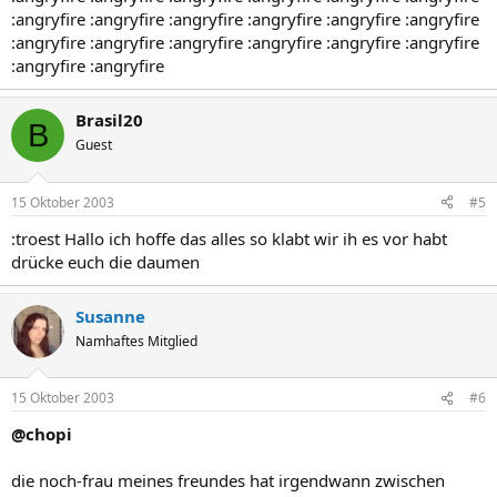
:angryfire :angryfire :angryfire :angryfire :angryfire :angryfire
:angryfire :angryfire :angryfire :angryfire :angryfire :angryfire
:angryfire :angryfire
Brasil20
B
Guest
15 Oktober 2003
#5
:troest Hallo ich hoffe das alles so klabt wir ih es vor habt
drücke euch die daumen
Susanne
Namhaftes Mitglied
15 Oktober 2003
#6
@chopi
die noch-frau meines freundes hat irgendwann zwischen