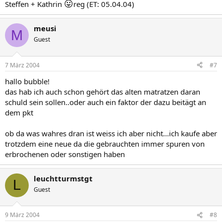
😛
Steffen + Kathrin
reg (ET: 05.04.04)
meusi
M
Guest
7 März 2004
#7
hallo bubble!
das hab ich auch schon gehört das alten matratzen daran
schuld sein sollen..oder auch ein faktor der dazu beitägt an
dem pkt
ob da was wahres dran ist weiss ich aber nicht...ich kaufe aber
trotzdem eine neue da die gebrauchten immer spuren von
erbrochenen oder sonstigen haben
leuchtturmstgt
L
Guest
9 März 2004
#8