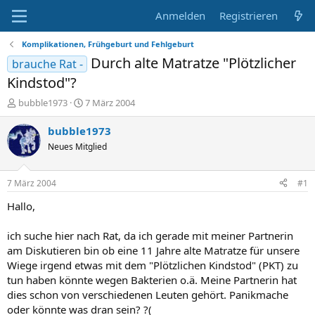
Anmelden
Registrieren
Komplikationen, Frühgeburt und Fehlgeburt
Durch alte Matratze "Plötzlicher
brauche Rat -
Kindstod"?
E
E
bubble1973
7 März 2004
r
r
s
s
bubble1973
t
t
Neues Mitglied
e
e
l
l
l
l
7 März 2004
#1
e
t
r
a
Hallo,
m
ich suche hier nach Rat, da ich gerade mit meiner Partnerin
am Diskutieren bin ob eine 11 Jahre alte Matratze für unsere
Wiege irgend etwas mit dem "Plötzlichen Kindstod" (PKT) zu
tun haben könnte wegen Bakterien o.ä. Meine Partnerin hat
dies schon von verschiedenen Leuten gehört. Panikmache
oder könnte was dran sein? ?(