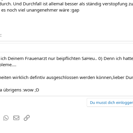
urch. Und Durchfall ist allemal besser als ständig verstopfung z
s es noch viel unangenehmer wäre :gap
:
 ich Deinem Frauenarzt nur beipflichten SaHeu.. 0) Denn ich hat
leme....
eiten wirklich defintiv ausgeschlossen werden können,lieber Dur
a übrigens :wow ;D
Du musst dich einloggen
est
Tumblr
WhatsApp
E-Mail
Link