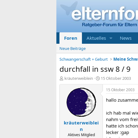
Foren
Aktuelles
News
Neue Beiträge
Schwangerschaft + Geburt
durchfall in ssw 8 / 9
E
E
kräuterweiblein
15 Oktober 2003
r
r
s
s
15 Oktober 2003
t
t
hallo zusamme
e
e
l
l
l
l
ich hab mal wi
e
t
nahm vom freit
kräuterweiblei
r
a
hatte ich schon
m
n
lecker :gap
Aktives Mitglied