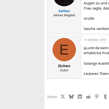
Augen zu und d
Frau sagte, da
SaHeu
Aktives Mitglied
Grüße
Sascha :winken
16 Oktober 2003
E
Ja,und da kann
erhebliche Prob
Solange Krankh
Elchen
Guest
Leckeres Them
X (Twitter)
Bluesky
LinkedIn
Reddit
Pinter
Teilen: