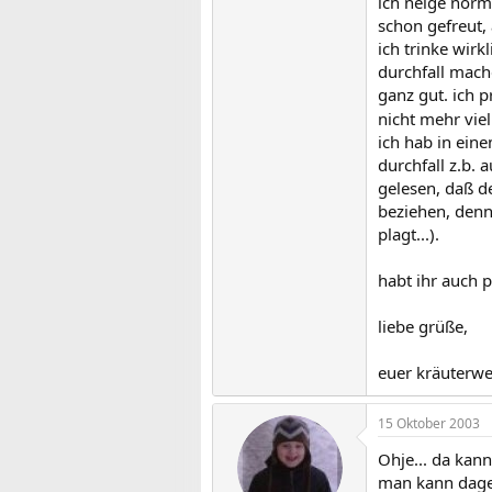
ich neige norm
schon gefreut,
ich trinke wir
durchfall mach
ganz gut. ich p
nicht mehr vie
ich hab in ein
durchfall z.b. 
gelesen, daß de
beziehen, denn
plagt...).
habt ihr auch 
liebe grüße,
euer kräuterwe
15 Oktober 2003
Ohje... da kan
man kann dage