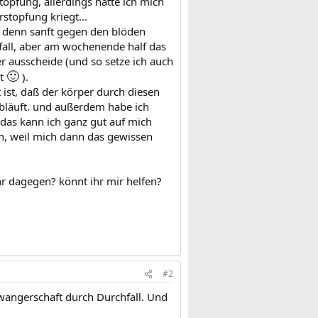
topfung, allerdings hatte ich mich
stopfung kriegt...
h denn sanft gegen den blöden
fall, aber am wochenende half das
der ausscheide (und so setze ich auch
🙂
st
).
 ist, daß der körper durch diesen
 abläuft. und außerdem habe ich
, das kann ich ganz gut auf mich
n, weil mich dann das gewissen
r dagegen? könnt ihr mir helfen?
#2
hwangerschaft durch Durchfall. Und