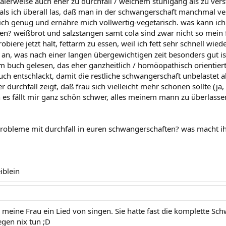
alerweise auch eher zu durchfall / weichem stuhlgang als zu vers
 als ich überall las, daß man in der schwangerschaft manchmal ver
klich genug und ernähre mich vollwertig-vegetarisch. was kann ic
en? weißbrot und salzstangen samt cola sind zwar nicht so mein 
robiere jetzt halt, fettarm zu essen, weil ich fett sehr schnell wie
l an, was nach einer langen übergewichtigen zeit besonders gut i
em buch gelesen, das eher ganzheitlich / homöopathisch orientiert
auch entschlackt, damit die restliche schwangerschaft unbelastet
r durchfall zeigt, daß frau sich vielleicht mehr schonen sollte (ja
 es fällt mir ganz schön schwer, alles meinem mann zu überlasse
probleme mit durchfall in euren schwangerschaften? was macht ih
iblein
n meine Frau ein Lied von singen. Sie hatte fast die komplette Sc
gen nix tun ;D