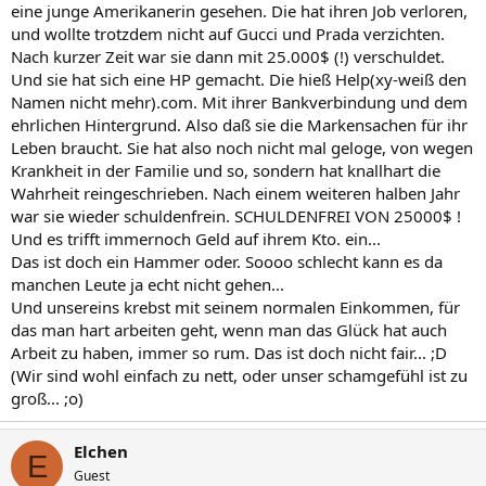
eine junge Amerikanerin gesehen. Die hat ihren Job verloren,
und wollte trotzdem nicht auf Gucci und Prada verzichten.
Nach kurzer Zeit war sie dann mit 25.000$ (!) verschuldet.
Und sie hat sich eine HP gemacht. Die hieß Help(xy-weiß den
Namen nicht mehr).com. Mit ihrer Bankverbindung und dem
ehrlichen Hintergrund. Also daß sie die Markensachen für ihr
Leben braucht. Sie hat also noch nicht mal geloge, von wegen
Krankheit in der Familie und so, sondern hat knallhart die
Wahrheit reingeschrieben. Nach einem weiteren halben Jahr
war sie wieder schuldenfrein. SCHULDENFREI VON 25000$ !
Und es trifft immernoch Geld auf ihrem Kto. ein...
Das ist doch ein Hammer oder. Soooo schlecht kann es da
manchen Leute ja echt nicht gehen...
Und unsereins krebst mit seinem normalen Einkommen, für
das man hart arbeiten geht, wenn man das Glück hat auch
Arbeit zu haben, immer so rum. Das ist doch nicht fair... ;D
(Wir sind wohl einfach zu nett, oder unser schamgefühl ist zu
groß... ;o)
Elchen
E
Guest