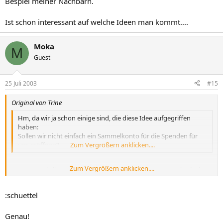
Bespiel meiner Nachbarn.
Ist schon interessant auf welche Ideen man kommt....
Moka
M
Guest
25 Juli 2003
#15
Original von Trine
Hm, da wir ja schon einige sind, die diese Idee aufgegriffen
haben:
Sollen wir nicht einfach ein Sammelkonto für die Spenden für
uns eröffnen?
Zum Vergrößern anklicken....
Zum Vergrößern anklicken....
Genau ! Und die Endsumme teilen wir uns dann - wenn wir Glück
haben, können wir uns am Ende vielleicht wenigstens die
Badesachen für den Urlaub auf Balkonien / Terrassien für die Kids
:schuettel
finanzieren. :rofl
LG
Genau!