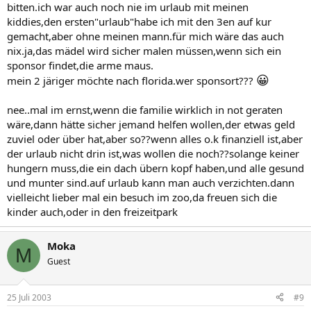
bitten.ich war auch noch nie im urlaub mit meinen
kiddies,den ersten"urlaub"habe ich mit den 3en auf kur
gemacht,aber ohne meinen mann.für mich wäre das auch
nix.ja,das mädel wird sicher malen müssen,wenn sich ein
sponsor findet,die arme maus.
😀
mein 2 järiger möchte nach florida.wer sponsort???
nee..mal im ernst,wenn die familie wirklich in not geraten
wäre,dann hätte sicher jemand helfen wollen,der etwas geld
zuviel oder über hat,aber so??wenn alles o.k finanziell ist,aber
der urlaub nicht drin ist,was wollen die noch??solange keiner
hungern muss,die ein dach übern kopf haben,und alle gesund
und munter sind.auf urlaub kann man auch verzichten.dann
vielleicht lieber mal ein besuch im zoo,da freuen sich die
kinder auch,oder in den freizeitpark
Moka
M
Guest
25 Juli 2003
#9