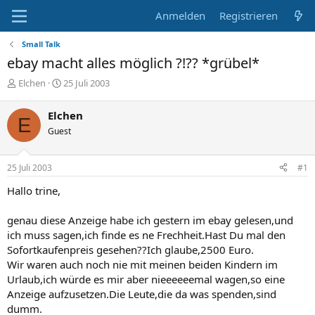
Anmelden
Registrieren
Small Talk
ebay macht alles möglich ?!?? *grübel*
E
E
Elchen
25 Juli 2003
r
r
s
s
Elchen
E
t
t
Guest
e
e
l
l
l
l
25 Juli 2003
#1
e
t
r
a
Hallo trine,
m
genau diese Anzeige habe ich gestern im ebay gelesen,und
ich muss sagen,ich finde es ne Frechheit.Hast Du mal den
Sofortkaufenpreis gesehen??Ich glaube,2500 Euro.
Wir waren auch noch nie mit meinen beiden Kindern im
Urlaub,ich würde es mir aber nieeeeeemal wagen,so eine
Anzeige aufzusetzen.Die Leute,die da was spenden,sind
dumm.