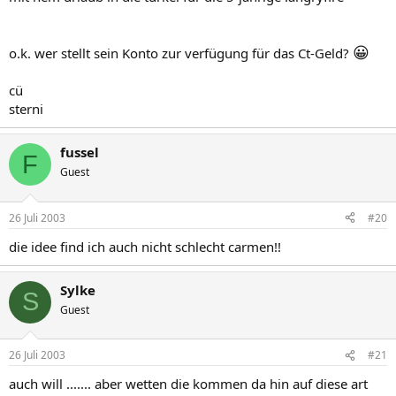
😀
o.k. wer stellt sein Konto zur verfügung für das Ct-Geld?
cü
sterni
fussel
F
Guest
26 Juli 2003
#20
die idee find ich auch nicht schlecht carmen!!
Sylke
S
Guest
26 Juli 2003
#21
auch will ....... aber wetten die kommen da hin auf diese art